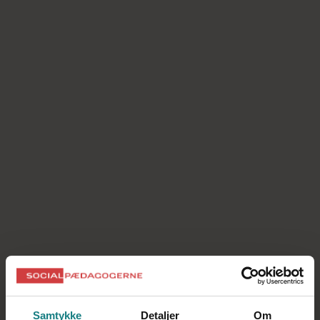
Afskedigelse
Ansættelsesbevis/ansættelseskontrakt
Ansættelsessamtale
Arbejdsmiljørepræsentant
Arbejdsskade
Arbejdstid
Barsel og adoption
Bijob/bibeskæftigelse
Bortvisning
Ferie
Fritstilling og suspension i opsigelsesperioden
Funktionærlov
Samtykke
Detaljer
Om