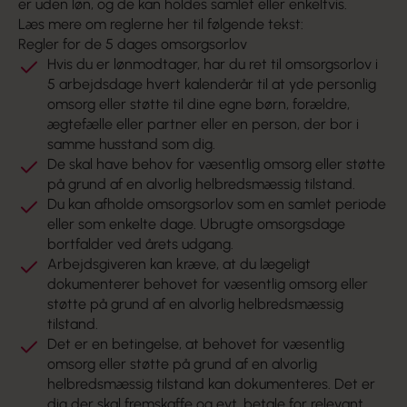
er uden løn, og de kan holdes samlet eller enkeltvis.
Læs mere om reglerne
her
til følgende tekst:
Regler for de 5 dages omsorgsorlov
Hvis du er lønmodtager, har du ret til omsorgsorlov i
5 arbejdsdage hvert kalenderår til at yde personlig
omsorg eller støtte til dine egne børn, forældre,
ægtefælle eller partner eller en person, der bor i
samme husstand som dig.
De skal have behov for væsentlig omsorg eller støtte
på grund af en alvorlig helbredsmæssig tilstand.
Du kan afholde omsorgsorlov som en samlet periode
eller som enkelte dage. Ubrugte omsorgsdage
bortfalder ved årets udgang.
Arbejdsgiveren kan kræve, at du lægeligt
dokumenterer behovet for væsentlig omsorg eller
støtte på grund af en alvorlig helbredsmæssig
tilstand.
Det er en betingelse, at behovet for væsentlig
omsorg eller støtte på grund af en alvorlig
helbredsmæssig tilstand kan dokumenteres. Det er
dig der skal fremskaffe og evt. betale for relevant