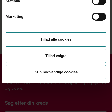
Statistik
Tavshedspligt
Tidsbegrænset ansættelse
Marketing
Tillidsrepræsentant
Underretningspligt
Tillad alle cookies
Vilkårsændringer
Tillad valgte
Få hjælp i din kreds
Kun nødvendige cookies
Handler din henvendelse sig om løn, ansættelse eller din
arbejdssituation? Din lokale kreds rådgiver dig og hjælper
dig videre.
Søg efter din kreds