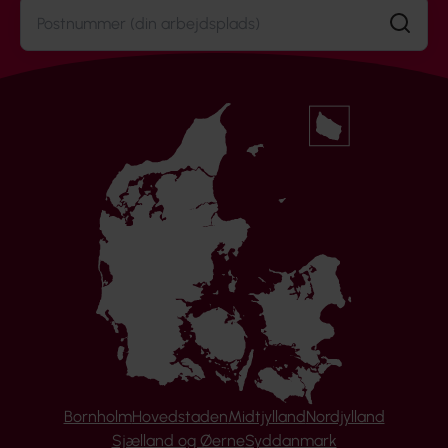
Søg
Bornholm
Hovedstaden
Midtjylland
Nordjylland
Sjælland og Øerne
Syddanmark