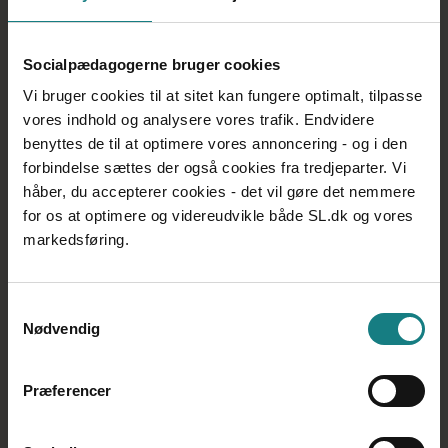
Godkendelse og tilsyn
Kompetencefond
Socialpædagogerne bruger cookies
Konkurrenceklausuler
Vi bruger cookies til at sitet kan fungere optimalt, tilpasse
Konkurs eller rekonstruktion
vores indhold og analysere vores trafik. Endvidere
benyttes de til at optimere vores annoncering - og i den
Løn
forbindelse sættes der også cookies fra tredjeparter. Vi
Medarbejdervalgt bestyrelsesmedlem
håber, du accepterer cookies - det vil gøre det nemmere
for os at optimere og videreudvikle både SL.dk og vores
Omsorgsorlov i 5 dage uden løn
markedsføring.
Opsigelsesvarsler
Organisations- og forhandlingsret
Samtykkevalg
Overenskomst
Nødvendig
Pension
Præferencer
Prøvetid
Sygdom