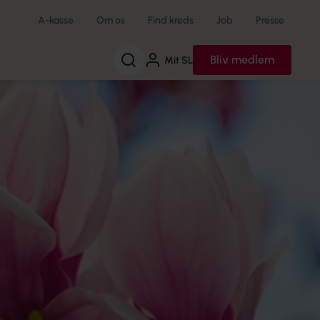
A-kasse
Om os
Find kreds
Job
Presse
Søg
Bliv medlem
Mit SL