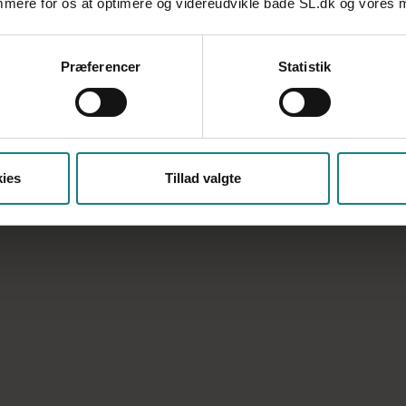
emmere for os at optimere og videreudvikle både SL.dk og vores
Præferencer
Statistik
Region Syddanmark
ies
Tillad valgte
Forhåndsaftaler indgået mellem
Socialpædagogerne Syddanmark (Lillebælt og
Sydjylland) og Region Syddanmark