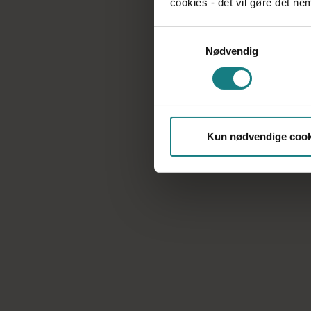
cookies - det vil gøre det n
Samtykkevalg
Nødvendig
Kommuner
Kun nødvendige cook
Forhåndsaftaler indgået mellem
Socialpædagogerne Syddanmark (Lillebælt og
Sydjylland) for de enkelte kommuner
Det private område