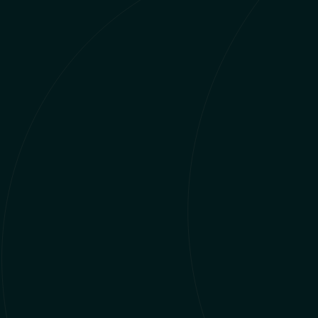
1
1
SEP
SEP
09.30 - 14.00
09.30
Socialpædagogerne
Soci
Syddanmark Kokmose 12
Sydd
Kolding 6000
Kold
Arrangør: Socialpædagogerne
Arra
Syddanmark
Syd