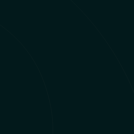
16
SEP
09.00 - 13.30
Socialpædagogerne
Syddanmark Kokmose 12
Kolding 6000
ogerne
Arrangør: Socialpædagogerne
Syddanmark