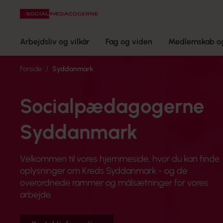
Arbejdsliv og vilkår
Fag og viden
Medlemskab og
Forside
Syddanmark
Socialpædagogerne
Syddanmark
Velkommen til vores hjemmeside, hvor du kan finde
oplysninger om Kreds Syddanmark - og de
overordnede rammer og målsætninger for vores
arbejde.