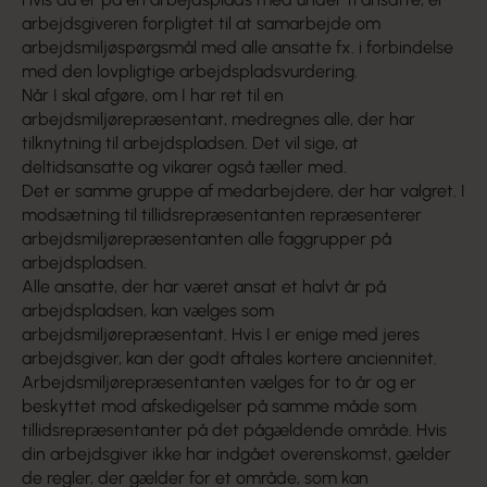
arbejdsgiveren forpligtet til at samarbejde om
arbejdsmiljøspørgsmål med alle ansatte fx. i forbindelse
med den lovpligtige arbejdspladsvurdering.
Når I skal afgøre, om I har ret til en
arbejdsmiljørepræsentant, medregnes alle, der har
tilknytning til arbejdspladsen. Det vil sige, at
deltidsansatte og vikarer også tæller med.
Det er samme gruppe af medarbejdere, der har valgret. I
modsætning til tillidsrepræsentanten repræsenterer
arbejdsmiljørepræsentanten alle faggrupper på
arbejdspladsen.
Alle ansatte, der har været ansat et halvt år på
arbejdspladsen, kan vælges som
arbejdsmiljørepræsentant. Hvis I er enige med jeres
arbejdsgiver, kan der godt aftales kortere anciennitet.
Arbejdsmiljørepræsentanten vælges for to år og er
beskyttet mod afskedigelser på samme måde som
tillidsrepræsentanter på det pågældende område. Hvis
din arbejdsgiver ikke har indgået overenskomst, gælder
de regler, der gælder for et område, som kan