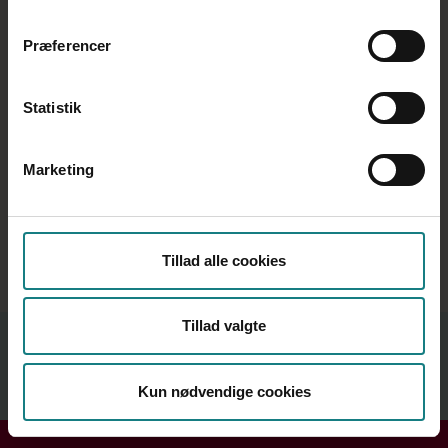
Pension
Præferencer
Prøvetid
Sygdom
Statistik
Tavshedspligt
Tidsbegrænset ansættelse
Marketing
Tillidsrepræsentant
Underretningspligt
Tillad alle cookies
Vilkårsændringer
Relateret indhold
Tillad valgte
Kun nødvendige cookies
Se mere