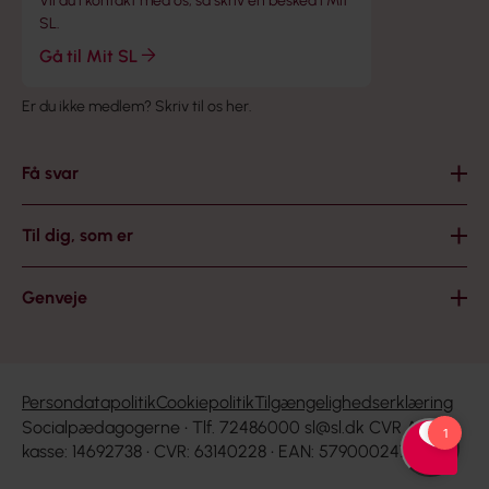
Vil du i kontakt med os, så skriv en besked i Mit
SL.
Gå til Mit SL
Er du ikke medlem?
Skriv til os her
.
Få svar
Til dig, som er
Genveje
Persondatapolitik
Cookiepolitik
Tilgængelighedserklæring
Socialpædagogerne • Tlf. 72486000
sl@sl.dk
CVR A-
kasse: 14692738 • CVR: 63140228 • EAN: 5790002476273