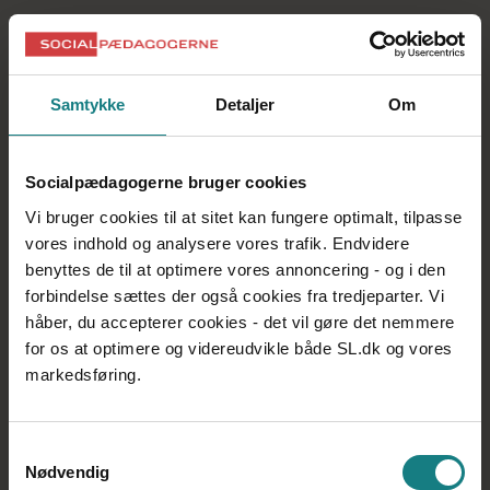
Fritstilling og suspension i opsigelsesperioden
Funktionærlov
Samtykke
Detaljer
Om
Godkendelse og tilsyn
Kompetencefond
Socialpædagogerne bruger cookies
Konkurrenceklausuler
Vi bruger cookies til at sitet kan fungere optimalt, tilpasse
Konkurs eller rekonstruktion
vores indhold og analysere vores trafik. Endvidere
Løn
benyttes de til at optimere vores annoncering - og i den
forbindelse sættes der også cookies fra tredjeparter. Vi
Medarbejdervalgt bestyrelsesmedlem
håber, du accepterer cookies - det vil gøre det nemmere
Omsorgsorlov i 5 dage uden løn
for os at optimere og videreudvikle både SL.dk og vores
markedsføring.
Opsigelsesvarsler
Organisations- og forhandlingsret
Samtykkevalg
Overenskomst
Nødvendig