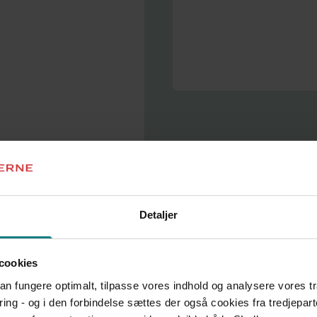
Styrk din faglige 
Bliv klædt på til
Få indsigt i fag og
Læs om uddannelsen
kade.
Detaljer
cookies
 kan fungere optimalt, tilpasse vores indhold og analysere vores t
ring - og i den forbindelse sættes der også cookies fra tredjepart