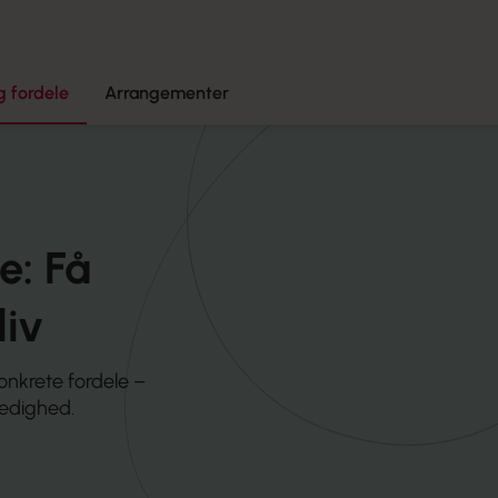
 fordele
Arrangementer
e: Få
liv
onkrete fordele –
ledighed.