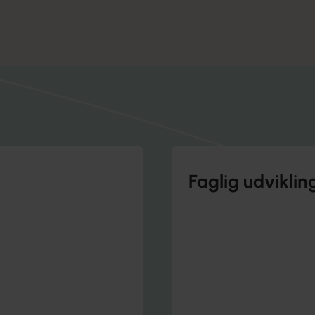
Få hjælp når du har brug f
å din ansættelse
det
Faglig udvikli
.
Find ny viden og inspi