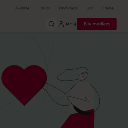
A-kasse
Om os
Find kreds
Job
Presse
Søg
Bliv medlem
Mit SL