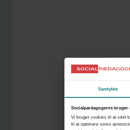
Overenskomster for dit fagområde
Aftaler om løn, tid og rettigheder
Forhandlet for dig og dine kollegaer
Se overenskomster
Få rådgivning, hvis du bliver ramt af en arbejdss
Hjælp til din sag og dine rettigheder
Vejledning om regler og erstatning
Støtte gennem hele forløbet
Samtykke
Få hjælp til arbejdsskade
Socialpædagogerne bruger 
Vi bruger cookies til at sitet
til at optimere vores annonce