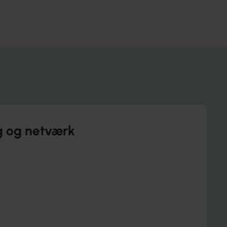
or
Se fagligt indhold
ng og netværk
ration til dit arbejde.