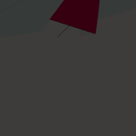
et
Faglig udvikling
Få ny viden og inspiration gennem
artikler, podcasts, webinarer og
kurser.