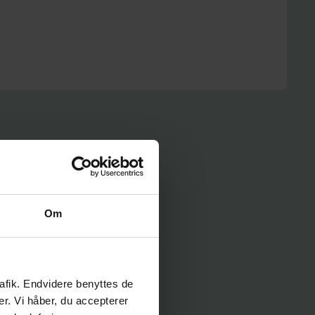
viden
 engagement
 vilkår
Om
rafik. Endvidere benyttes de
er. Vi håber, du accepterer