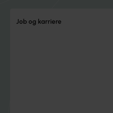
Job og karriere
Få sparring om dine muligheder og næste skridt.
Individuel rådgivning om din karriere
Hjælp til udvikling og jobskifte
Overblik over dine muligheder
Få karriererådgivning