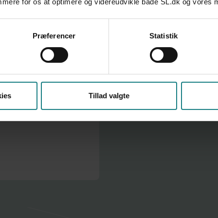
emmere for os at optimere og videreudvikle både SL.dk og vores
Præferencer
Statistik
ies
Tillad valgte