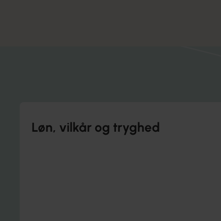
Se din lønforsikring
Få styr p
Løn, vilkår og tryghed
Få hjælp til din løn, kontrakt og ansættelsesvilkår