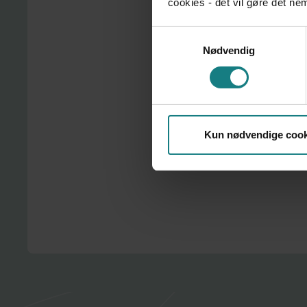
cookies - det vil gøre det n
Få støtte og rådgivning, hvis du oplever stress.
Tal med en faglig konsulent
Samtykkevalg
Få overblik over dine muligheder
Nødvendig
Hjælp til næste skridt
Se hvordan vi hjælper dig
Kun nødvendige cook
Få hjælp tæt på dig på din arbejdsplads.
Tillidsrepræsentant (TR) hjælper lokalt
AMR støtter op om arbejdsmiljøet
Kredsen kan rådgive dig videre
Find din kreds