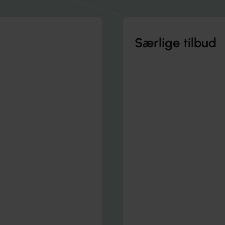
Særlige tilbud
Få fortrolig sparring 
Samtaler med er
Hjælp i pressede 
Fortrolig rådgivni
Læs om Lederlinjen