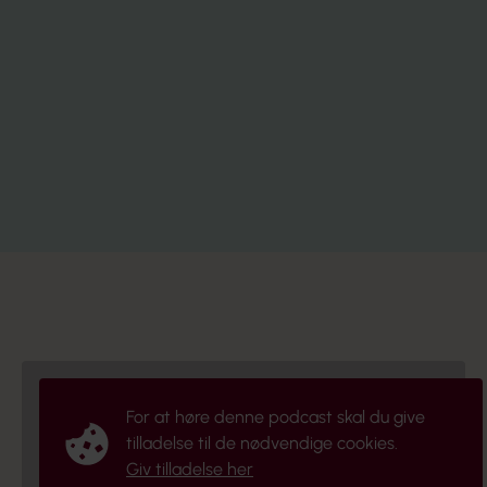
Stil spørgsmål til dine erfarne kolleger
Bring dig selv i spil
Husk at nyde det
For at høre denne podcast skal du give
tilladelse til de nødvendige cookies.
Giv tilladelse her