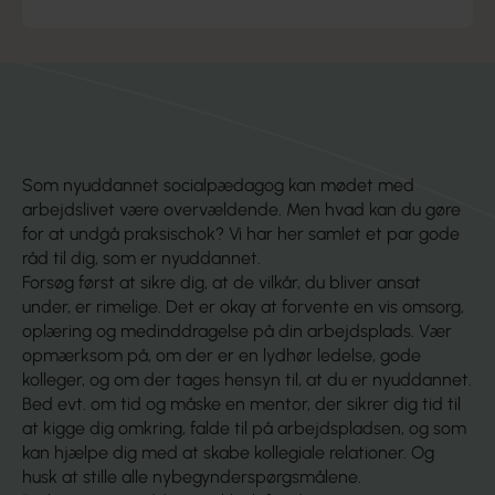
du altid kontakte din lokale kreds.
Som nyuddannet socialpædagog kan mødet med
arbejdslivet være overvældende. Men hvad kan du gøre
for at undgå praksischok? Vi har her samlet et par gode
råd til dig, som er nyuddannet.
Forsøg først at sikre dig, at de vilkår, du bliver ansat
under, er rimelige. Det er okay at forvente en vis omsorg,
oplæring og medinddragelse på din arbejdsplads. Vær
opmærksom på, om der er en lydhør ledelse, gode
kolleger, og om der tages hensyn til, at du er nyuddannet.
Bed evt. om tid og måske en mentor, der sikrer dig tid til
at kigge dig omkring, falde til på arbejdspladsen, og som
kan hjælpe dig med at skabe kollegiale relationer. Og
husk at stille alle nybegynderspørgsmålene.