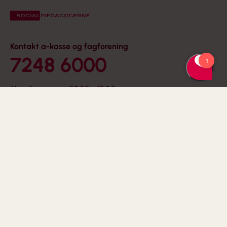
Kontakt a-kasse og fagforening
7248 6000
Mandag
09:00 - 15:00
Tirsdag
09:00 - 15:00
Onsdag
09:00 - 15:00
Torsdag
09:00 - 17:00
Fredag
09:00 - 13:00
Find din kreds
Følg os på Facebook
Følg os på LinkedIn
Følg os på X
Følg os på Instagram