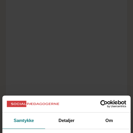
Det kan lyde banalt, men du skal acceptere,
at du ikke kan det hele fra dag ét. Det er
helt naturligt, at det tager tid at lære en
arbejdsplads at kende, og hvordan den
fungerer. Du skal fx lære målgruppen at
kende, dine nye kolleger, sociale normer og
samarbejdsformer mv. Husk, at ingen
forventer, at du kan det samme som en
kollega, der har været ansat i flere år.
I de første mange måneder af et nyt job
kan du få følelsen af, at du er inde i en stejl
læringskurve. Det kan komme til udtryk ved,
at du føler dig udmattet og træt, når
Samtykke
Detaljer
Om
arbejdsdagen er omme. Det er helt
naturligt og skal nok blive bedre efter lidt