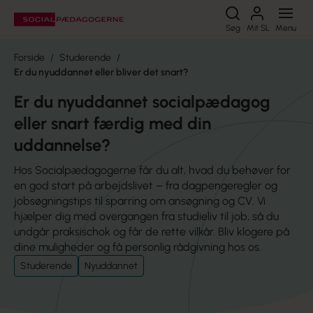
Søg
Søg
Mit SL
Menu
Forside
Studerende
Er du nyuddannet eller bliver det snart?
Er du nyuddannet socialpædagog
eller snart færdig med din
uddannelse?
Hos Socialpædagogerne får du alt, hvad du behøver for
en god start på arbejdslivet – fra dagpengeregler og
jobsøgningstips til sparring om ansøgning og CV. Vi
hjælper dig med overgangen fra studieliv til job, så du
undgår praksischok og får de rette vilkår. Bliv klogere på
dine muligheder og få personlig rådgivning hos os.
Studerende
Nyuddannet