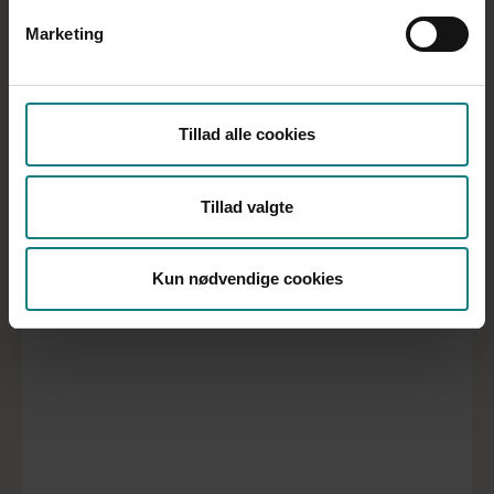
mødt i dine praktikker.
Eksempler kan være at støtte en borger i at
Marketing
varetage sin økonomi, gøre brug af
hjælpemidler, samarbejde med pårørende
eller medicinhåndtering.
Tager din leder eller chef ikke selv initiativ til
Tillad alle cookies
at mødes, kan du selv bede om, at I holder
et ugentligt eller månedligt møde. Her kan
du endvidere spørge til, hvordan din leder
Tillad valgte
oplever din indsats, og du kan fortælle,
hvad der fungerer godt, og hvor du oplever
udfordringer.
Kun nødvendige cookies
At skulle ud i sit første arbejde efter endt
uddannelse er ofte forbundet med en god
blanding af glæde og usikkerhed. Det er
spændende, men vækker også