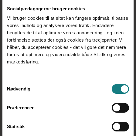
tid.
Socialpædagogerne bruger cookies
Vi bruger cookies til at sitet kan fungere optimalt, tilpasse
vores indhold og analysere vores trafik. Endvidere
benyttes de til at optimere vores annoncering - og i den
forbindelse sættes der også cookies fra tredjeparter. Vi
For at komme godt fra start er det en god
håber, du accepterer cookies - det vil gøre det nemmere
idé, at du hurtigt får forventningsafstemt
for os at optimere og videreudvikle både SL.dk og vores
dine opgaver og roller med din nærmeste
markedsføring.
leder eller chef. Hvilke arbejdsopgaver
forventer han eller hun, at du kan og skal
løse, evt. alene eller i samarbejde med dine
Samtykkevalg
kolleger?
Nødvendig
På den måde får du nogle klare rammer for
dit arbejdsliv. Du kan nemlig have én
forventning, men blive overrasket over
Præferencer
indholdet af de opgaver, som du reelt
kommer ud til på arbejdspladsen. Der kan
fx være arbejdsopgaver, som du ikke er
Statistik
blevet undervist i på uddannelsen eller har