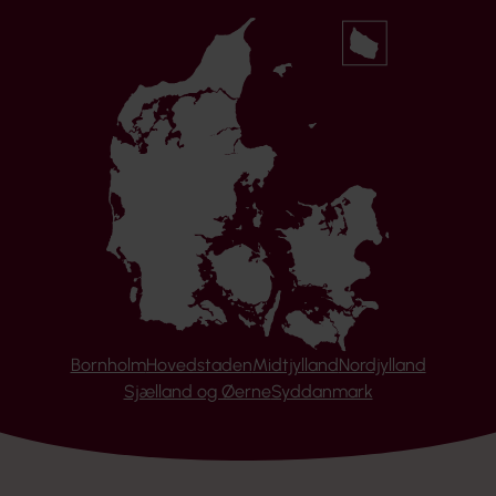
Bornholm
Hovedstaden
Midtjylland
Nordjylland
Sjælland og Øerne
Syddanmark