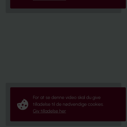
Man behøver ikke sige ja til alt
Hold fast i dig selv og dine værdier
Bare fordi du kan, så betyder det ikke, at du
skal
For at se denne video skal du give
tilladelse til de nødvendige cookies.
Giv tilladelse her