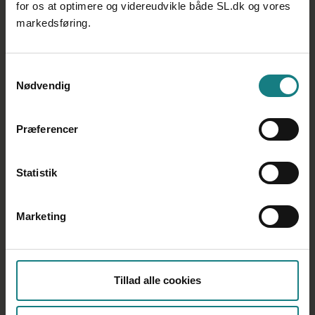
for os at optimere og videreudvikle både SL.dk og vores
Påvirker din livssituation dit arbejdsliv? Som noget
markedsføring.
nyt har du som kommunalt og regionalt ansat
socialpædagog mulighed for at anmode din
arbejdsplads om en livsfasesamtale. Få
Samtykkevalg
organisationspsykolog Malene Friis Andersens råd til,
Nødvendig
hvordan du får mest ud af den
Råd til livsfasesamtalen
Præferencer
Statistik
Marketing
Tillad alle cookies