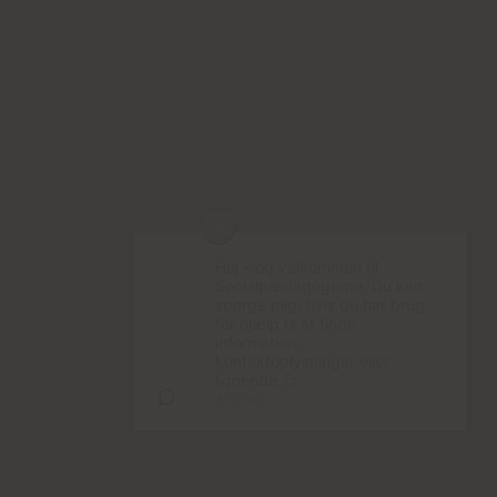
Arrangør: Socialpædagogerne Midtjylland
17
AUG
17. aug kl. 10.00 - 19. aug kl. 15.30
Best Western Hotel Fredericia Vestre Ringvej 96
Fredericia 7000
Arrangør: Socialpædagogerne
17