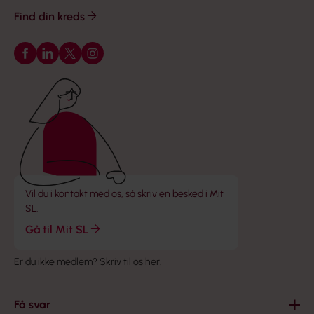
Find din kreds
Følg os på Facebook
Følg os på LinkedIn
Følg os på X
Følg os på Instagram
Vil du i kontakt med os, så skriv en besked i Mit
SL.
Gå til Mit SL
Er du ikke medlem?
Skriv til os her
.
Få svar