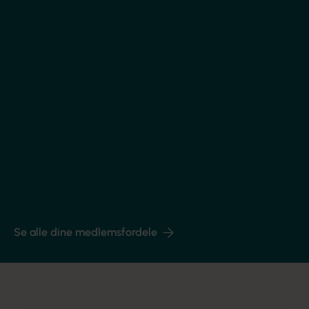
Billige forsikringer
Få rabat hos ALKA og mulighed for fordelagtige
ordninger.
Se dine medlemsrabatter
Karriererådgivning
Få gratis, professionel rådgivning om udvikling og
jobvalg.
Tal med en karrierekonsulent
Se alle dine medlemsfordele