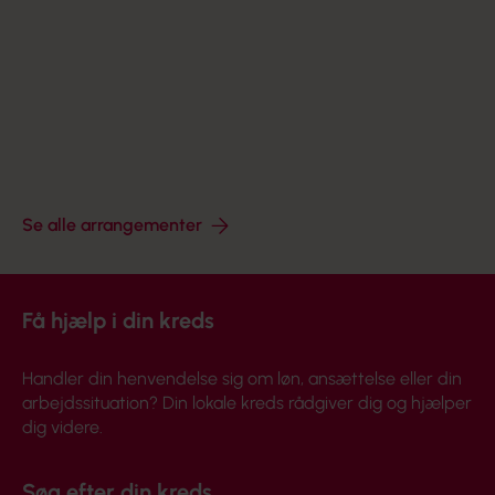
AUG
17. aug kl. 14.00 - 19. aug kl. 12.00
Hotel Milling Søpark Vestergade 29 Maribo 4930
Arrangør: Socialpædagogerne
Se alle arrangementer
Få hjælp i din kreds
Handler din henvendelse sig om løn, ansættelse eller din
arbejdssituation? Din lokale kreds rådgiver dig og hjælper
dig videre.
Søg efter din kreds