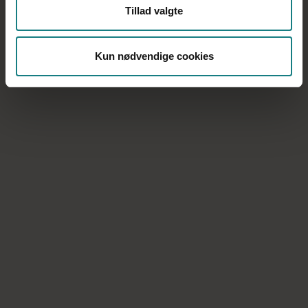
Tillad valgte
OK26
Hvornår stiger lønnen?
Kun nødvendige cookies
Med OK26 er alle socialpædagoger og
socialpædagogiske ledere i det offentlige sikret en
lønstigning på mindst 6,27 pct. Se her, hvor meget
din løn kommer til at stige, og hvornår du skal holde
ekstra øje med lønsedlen
Få et overblik her