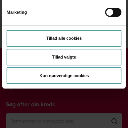
Marketing
Relateret indhold
Tillad alle cookies
Se mere
Tillad valgte
Få hjælp i din kreds
Handler din henvendelse sig om løn, ansættelse eller din
Kun nødvendige cookies
arbejdssituation? Din lokale kreds rådgiver dig og hjælper
dig videre.
Søg efter din kreds
Søg