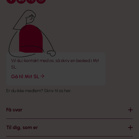
Følg os på Facebook
Følg os på LinkedIn
Følg os på X
Følg os på Instagram
Vil du i kontakt med os, så skriv en besked i Mit
SL.
Gå til Mit SL
Er du ikke medlem?
Skriv til os her
.
Få svar
Til dig, som er