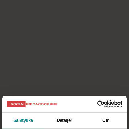
Tilsyn for generelt godkendte plejefamilier
Det personrettede tilsyn rettet mod barnet
eller den unge
Supervision og uddannelse
Samvær og kontakt med forældre og netværk
Forældres rettigheder, når deres barn er
anbragt
Plejebørns rettigheder under anbringelsen
Tavshedspligt og videregivelse/indhentelse af
oplysninger – persondataret
Underretningspligt
Magtanvendelse
Videreførelse af en anbringelse
Hjemgivelsesperiode
Øget mulighed for tvangsadoption
Ankestyrelsen
Alt om ferie
Barsel og sygdom
Samtykke
Detaljer
Om
Plejebarns første sygedag og omsorgsdage