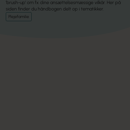
’brush-up’ om fx dine ansættelsesmæssige vilkår. Her på
siden finder du håndbogen delt op i tematikker.
Plejefamilie
Når et barn skal anbringes – forskellige former
for plejefamilie
Socialtilsynet og generel godkendelse som