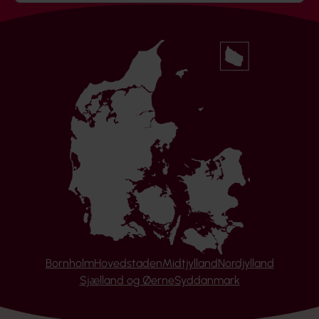
Bornholm
Hovedstaden
Midtjylland
Nordjylland
Sjælland og Øerne
Syddanmark