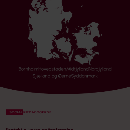
Bornholm
Hovedstaden
Midtjylland
Nordjylland
Sjælland og Øerne
Syddanmark
Kontakt a-kasse og fagforening