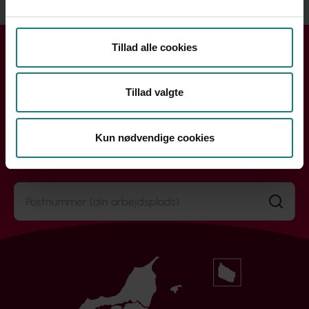
Se mere
Tillad alle cookies
Få hjælp i din kreds
Handler din henvendelse sig om løn, ansættelse eller din
Tillad valgte
arbejdssituation? Din lokale kreds rådgiver dig og hjælper
dig videre.
Kun nødvendige cookies
Søg efter din kreds
Søg