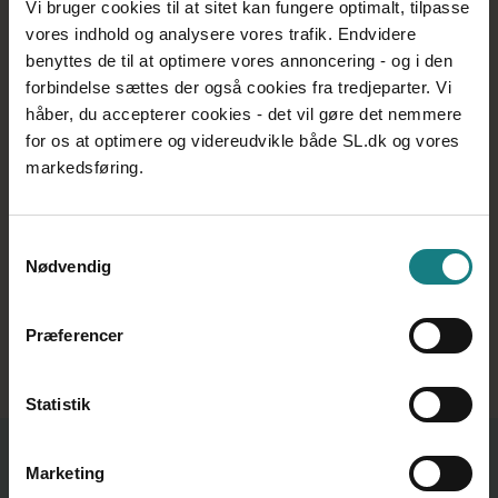
Vi bruger cookies til at sitet kan fungere optimalt, tilpasse
Kørselsgodtgørelse
vores indhold og analysere vores trafik. Endvidere
Mødepligt
benyttes de til at optimere vores annoncering - og i den
Måltider og skat
forbindelse sættes der også cookies fra tredjeparter. Vi
håber, du accepterer cookies - det vil gøre det nemmere
Omsorgsdage
for os at optimere og videreudvikle både SL.dk og vores
Orlov
markedsføring.
Straffeattester
Tidsbegrænset ansættelse
Samtykkevalg
Nødvendig
Virksomhedsoverdragelse
Ytringsfrihed
Præferencer
Statistik
Relateret indhold
Marketing