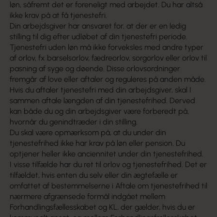
løn, såfremt det er foreneligt med arbejdet. Du har altså
ikke krav på at få tjenestefri.
Din arbejdsgiver har ansvaret for, at der er en ledig
stilling til dig efter udløbet af din tjenestefri periode.
Tjenestefri uden løn må ikke forveksles med andre typer
af orlov, fx barselsorlov, fædreorlov, sorgorlov eller orlov til
pasning af syge og døende. Disse orlovsordninger
fremgår af love eller aftaler og reguleres på anden måde.
Hvis du aftaler tjenestefri med din arbejdsgiver, skal I
sammen aftale længden af din tjenestefrihed. Derved
kan både du og din arbejdsgiver være forberedt på,
hvornår du genindtræder i din stilling.
Du skal være opmærksom på, at du under din
tjenestefrihed ikke har krav på løn eller pension. Du
optjener heller ikke anciennitet under din tjenestefrihed.
I visse tilfælde har du ret til orlov og tjenestefrihed. Det er
tilfældet, hvis enten du selv eller din ægtefælle er
omfattet af bestemmelserne i Aftale om tjenestefrihed til
nærmere afgrænsede formål indgået mellem
Forhandlingsfællesskabet og KL, der gælder, hvis du er