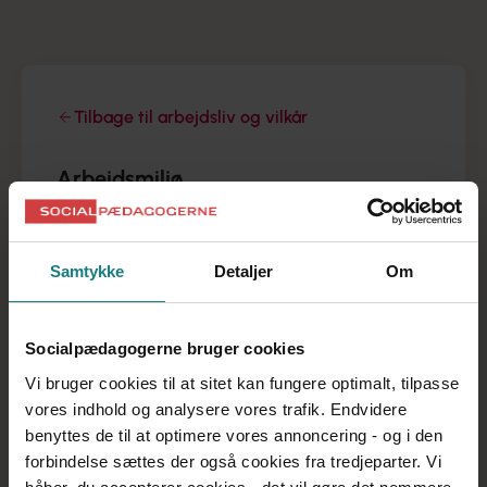
Arbejdsmiljørepræsentant
Tilbage til arbejdsliv og vilkår
Arbejdsmiljø
Din arbejdsmiljørepræsentant
Arbejdsmiljøundersøgelse 2025
Samtykke
Detaljer
Om
Arbejdsmiljøundersøgelse 2023
Arbejdspladsvurdering (APV)
Socialpædagogerne bruger cookies
Fysisk arbejdsmiljø og ergonomisk
Vi bruger cookies til at sitet kan fungere optimalt, tilpasse
arbejdsmiljø
vores indhold og analysere vores trafik. Endvidere
Føler du dig stresset?
benyttes de til at optimere vores annoncering - og i den
Psykisk arbejdsmiljø
forbindelse sættes der også cookies fra tredjeparter. Vi