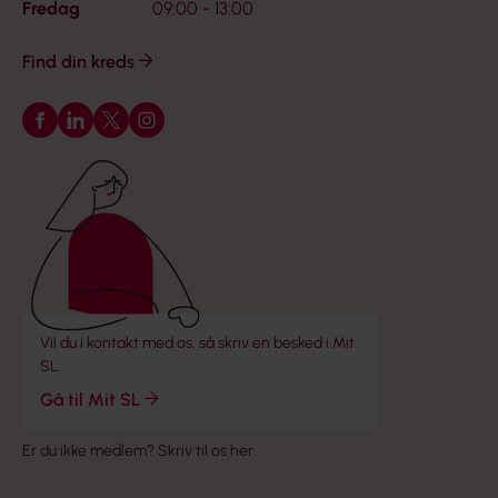
Fredag
09:00 - 13:00
Find din kreds
Følg os på Facebook
Følg os på LinkedIn
Følg os på X
Følg os på Instagram
Vil du i kontakt med os, så skriv en besked i Mit
SL.
Gå til Mit SL
Er du ikke medlem?
Skriv til os her
.