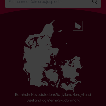
Søg
Bornholm
Hovedstaden
Midtjylland
Nordjylland
Sjælland og Øerne
Syddanmark