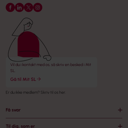
Følg os på Facebook
Følg os på LinkedIn
Følg os på X
Følg os på Instagram
Vil du i kontakt med os, så skriv en besked i Mit
SL.
Gå til Mit SL
Er du ikke medlem?
Skriv til os her
.
Få svar
Til dig, som er