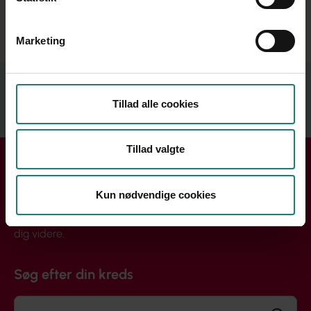
Marketing
Relateret indhold
Tillad alle cookies
Se mere
Tillad valgte
Få hjælp i din kreds
Kun nødvendige cookies
Handler din henvendelse sig om løn, ansættelse eller din
arbejdssituation? Din lokale kreds rådgiver dig og hjælper
dig videre.
Søg efter din kreds