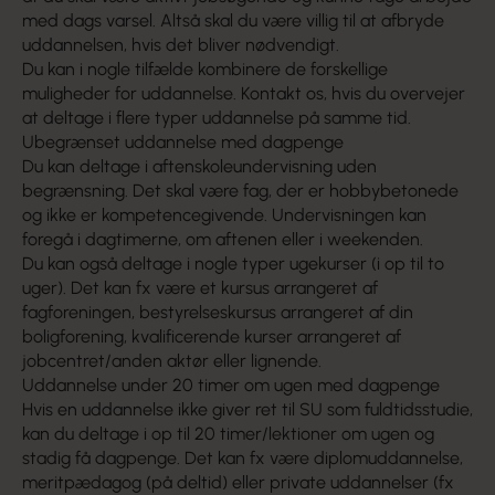
med dags varsel. Altså skal du være villig til at afbryde
uddannelsen, hvis det bliver nødvendigt.
Du kan i nogle tilfælde kombinere de forskellige
muligheder for uddannelse. Kontakt os, hvis du overvejer
at deltage i flere typer uddannelse på samme tid.
Ubegrænset uddannelse med dagpenge
Du kan deltage i aftenskoleundervisning uden
begrænsning. Det skal være fag, der er hobbybetonede
og ikke er kompetencegivende. Undervisningen kan
foregå i dagtimerne, om aftenen eller i weekenden.
Du kan også deltage i nogle typer ugekurser (i op til to
uger). Det kan fx være et kursus arrangeret af
fagforeningen, bestyrelseskursus arrangeret af din
boligforening, kvalificerende kurser arrangeret af
jobcentret/anden aktør eller lignende.
Uddannelse under 20 timer om ugen med dagpenge
Hvis en uddannelse ikke giver ret til SU som fuldtidsstudie,
kan du deltage i op til 20 timer/lektioner om ugen og
stadig få dagpenge. Det kan fx være diplomuddannelse,
meritpædagog (på deltid) eller private uddannelser (fx