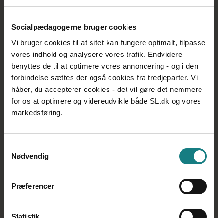
og vedligeholde de faglige kvalifikationer, du allerede
har.
Uddannelsen må
ikke
give dig ret til optag på eller
Socialpædagogerne bruger cookies
være led i en videregående uddannelse.
Vi bruger cookies til at sitet kan fungere optimalt, tilpasse
Du kan kun deltage i uddannelse efter denne regel i
vores indhold og analysere vores trafik. Endvidere
starten af din ledighedsperiode.
benyttes de til at optimere vores annoncering - og i den
forbindelse sættes der også cookies fra tredjeparter. Vi
håber, du accepterer cookies - det vil gøre det nemmere
Muligheder som ledig
for os at optimere og videreudvikle både SL.dk og vores
markedsføring.
Befordringsgodtgørelse til ledige
Jobrettet uddannelse for ledige
Samtykkevalg
Løntilskud
Nødvendig
Uddannelse for ledige
Uddannelse/kursus
Præferencer
Uddannelsesløft
Virksomhedspraktik
Statistik