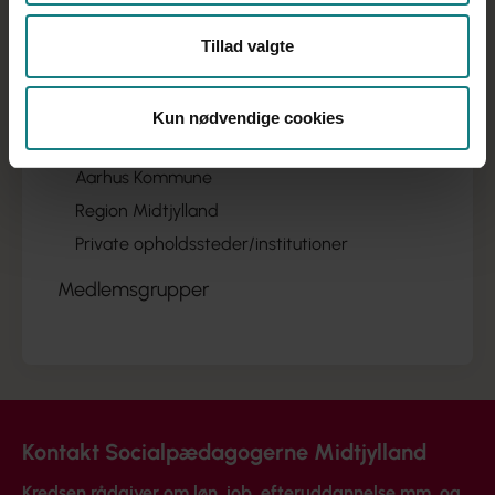
Skanderborg Kommune
Skive Kommune
Tillad valgte
Struer Kommune
Syddjurs Kommune
Kun nødvendige cookies
Viborg Kommune
Aarhus Kommune
Region Midtjylland
Private opholdssteder/institutioner
Medlemsgrupper
Kontakt Socialpædagogerne Midtjylland
Kredsen rådgiver om løn, job, efteruddannelse mm. og