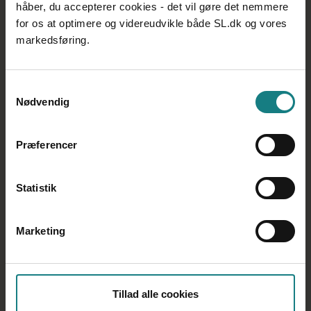
Kommunerne, regionen og private
håber, du accepterer cookies - det vil gøre det nemmere
opholdssteder
for os at optimere og videreudvikle både SL.dk og vores
markedsføring.
Favrskov Kommune
Hedensted Kommune
Herning Kommune
Samtykkevalg
Nødvendig
Holstebro Kommune
Horsens Kommune
Præferencer
Ikast-Brande Kommune
Lemvig Kommune
Statistik
Norddjurs Kommune
Odder Kommune
Marketing
Randers Kommune
Ringkøbing-Skjern Kommune
Samsø Kommune
Tillad alle cookies
Silkeborg Kommune