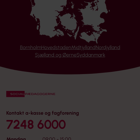
Bornholm
Hovedstaden
Midtjylland
Nordjylland
Sjælland og Øerne
Syddanmark
Kontakt a-kasse og fagforening
7248 6000
Mandag
09:00 - 15:00