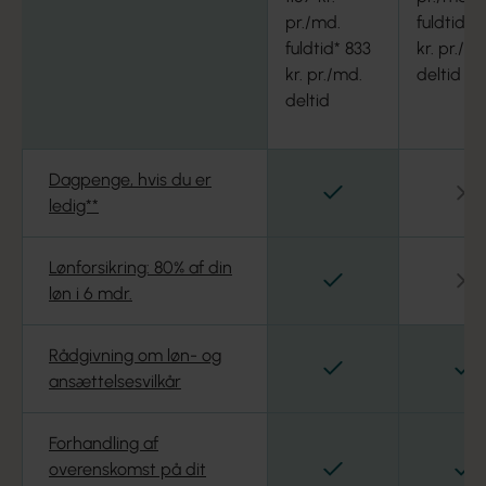
pr./md.
fuldtid 3
Rådgivning om løn- og
Rådgivning om
fuldtid* 833
kr. pr./m
Ja
ansættelsesvilkår
ansættelsesvil
kr. pr./md.
deltid
deltid
Forhandling af overenskomst
Forhandling a
Ja
på dit fagområde
på dit fagomr
Dagpenge, hvis du er
Ja
N
ledig**
Faglige fællesskaber og
Faglige fælles
Ja
netværk
netværk
Lønforsikring: 80% af din
Ja
N
løn i 6 mdr.
Faglige arrangementer og
Faglige arran
Ja
temadage
temadage
Rådgivning om løn- og
Ja
J
ansættelsesvilkår
Hjælp fra
Hjælp fra
Ja
tillidsrepræsentanter og den
tillidsrepræse
lokale kreds
lokale kreds
Forhandling af
Ja
J
overenskomst på dit