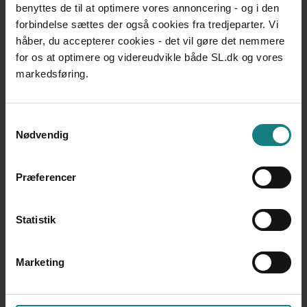
unge ml. 18-25 år
unge ml. 18-25
Ja
J
økonomisk hjælp ved
benyttes de til at optimere vores annoncering - og i den
sygdom, hvis man
forbindelse sættes der også cookies fra tredjeparter. Vi
kommer på
håber, du accepterer cookies - det vil gøre det nemmere
ressourceafklaringsforløb
for os at optimere og videreudvikle både SL.dk og vores
markedsføring.
Ja
J
Billige forsikringer
Samtykkevalg
Rabat i mere end 1.500
Nødvendig
Ja
J
butikker med PlusKort og
Forbrugsforeningen
Præferencer
Indboforsikring til
Statistik
nyuddannede (Gratis
Ja
J
det første år efter endt
uddannelse)
Marketing
Gratis ansvarsforsikring
Ja
J