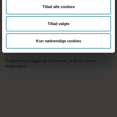
til unge ml. 18-25 år
Tillad alle cookies
*Som medlem af både fagforening og a-kasse er du automatisk
omfattet af Socialpædagogernes kollektive lønforsikring, som
koster 50 kr. (ca. 34 kr. efter fradrag) om måneden. Dette beløb
Tillad valgte
kommer oven i kontingenterne for hhv. fagforening og a-kasse,
og kan ikke fravælges. Med Socialpædagogernes kollektive
lønforsikring får man en af landets billigste og bedste
Kun nødvendige cookies
lønforsikringer, og den giver vores medlemmer økonomisk
tryghed, hvis de bliver opsagt.
Læs mere om lønforsikringen
her
**Udbetaling af dagpenge forudsætter, at du har optjent
dagpengeret.