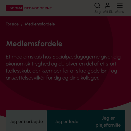
Søg
Søg
Mit SL
Menu
Forside
Medlemsfordele
Medlemsfordele
Et medlemskab hos Socialpædagogerne giver dig
økonomisk tryghed og du bliver en del af et stort
fællesskab, der kæmper for at sikre gode løn- og
ansættelsesvilkår for dig og dine kolleger.
Jeg er
Jeg er i arbejde
Jeg er leder
plejefamilie