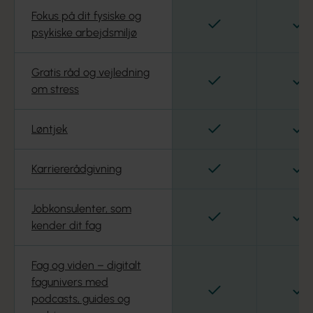
Fokus på dit fysiske og
Fag og viden – digitalt
Fag og viden –
Ja
J
psykiske arbejdsmiljø
Ja
fagunivers med podcasts,
fagunivers me
guides og webinarer
guides og web
Gratis råd og vejledning
Ja
J
om stress
Ja
Nyhedsbreve
Nyhedsbreve
Ja
J
Løntjek
Ja
Fagbladet Socialpædagogen
Fagbladet So
Ja
J
Karriererådgivning
Stærk politisk
Stærk politisk
Ja
interessevaretagelse
interessevare
Jobkonsulenter, som
Ja
J
kender dit fag
Efterløn (tilvalg som
Efterløn (tilva
Ja
forudsætter at du betaler
forudsætter a
efterlønsbidrag)
efterlønsbidra
Fag og viden – digitalt
fagunivers med
Ja
J
podcasts, guides og
Attraktiv pensionsordning hos
Attraktiv pens