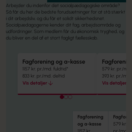
Arbejder du indenfor det socialpædagogiske område?
Så får du her de bedste forudsætninger for at stå stærkt
i dit arbejdsliv, og du får et solidt sikkerhedsnet.
Socialpædagogerne kender dit fag, arbejdsområde og
udfordringer. Som medlem får du økonomisk tryghed, og
du bliver en del af et stort fagligt fællesskab.
Fagforening og a-kasse
Fagforenin
1157 kr. pr./md. fuldtid*
579 kr. pr./md.
833 kr. pr./md. deltid
393 kr. pr./md.
Vis detaljer
Vis detaljer
Ja
Dagpenge, hvis du er ledig**
Dagpenge, hvis
Fagforening
Fagforen
Lønforsikring: 80% af din løn i 6
Lønforsikring: 
Ja
og a-kasse
579 kr.
mdr.
mdr.
1157 kr.
pr./md.