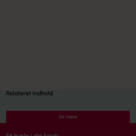
Relateret indhold
Se mere
Få hjælp i din kreds