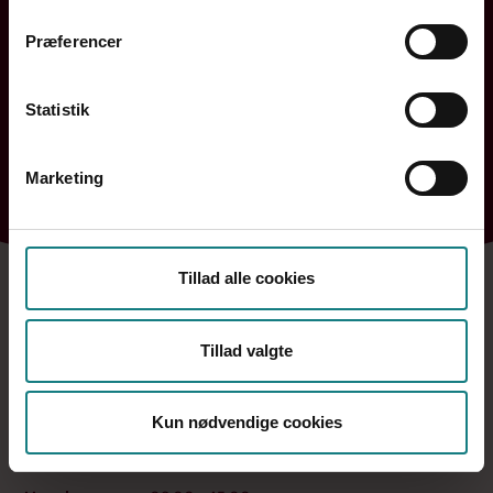
Præferencer
Statistik
Bornholm
Hovedstaden
Midtjylland
Nordjylland
Marketing
Sjælland og Øerne
Syddanmark
Tillad alle cookies
Tillad valgte
Kontakt a-kasse og fagforening
Kun nødvendige cookies
7248 6000