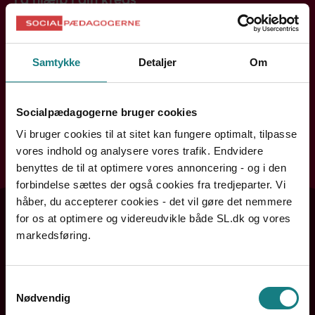
Handler din henvendelse sig om løn, ansættelse eller din
arbejdssituation? Din lokale kreds rådgiver dig og hjælper
Samtykke
Detaljer
Om
dig videre.
Søg efter din kreds
Socialpædagogerne bruger cookies
Vi bruger cookies til at sitet kan fungere optimalt, tilpasse
vores indhold og analysere vores trafik. Endvidere
Søg
benyttes de til at optimere vores annoncering - og i den
forbindelse sættes der også cookies fra tredjeparter. Vi
håber, du accepterer cookies - det vil gøre det nemmere
for os at optimere og videreudvikle både SL.dk og vores
markedsføring.
Samtykkevalg
Nødvendig