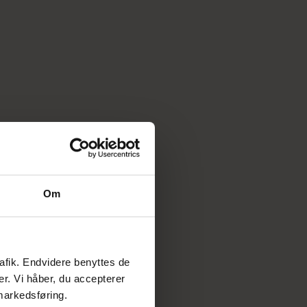
Om
rafik. Endvidere benyttes de
er. Vi håber, du accepterer
 markedsføring.