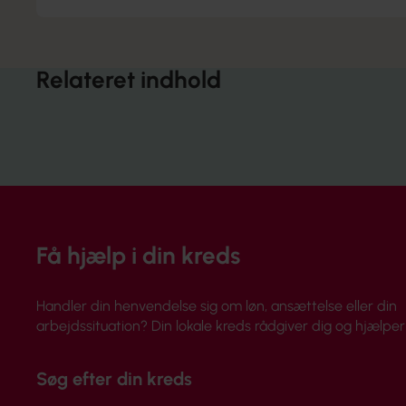
Relateret indhold
Få hjælp i din kreds
Handler din henvendelse sig om løn, ansættelse eller din
arbejdssituation? Din lokale kreds rådgiver dig og hjælper 
Søg efter din kreds