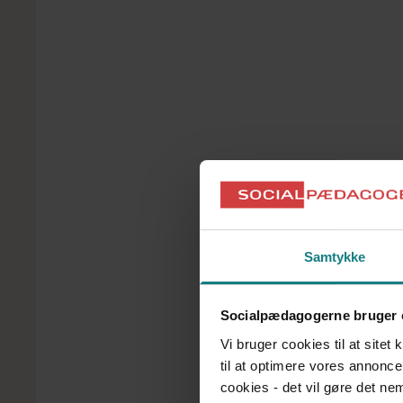
Uddannelsen henvender sig til nuværende og komm
private sektor. Den består af tre obligatoriske modu
afgangsprojekt. Den foregår ved professionshøjsk
kan læse mere om diplomuddannelsen i ledelse
he
Adgangskrav til en diplomuddannelse
Adgangskravet er en bestået akademiuddannelse s
erhvervserfaring. Har du en mellemlang videregåe
pædagoguddannelsen – har du derfor umiddelbart
Samtykke
diplomuddannelse.
Socialpædagogernes bemærkninger til diplomudd
Diplomuddannelsen i ledelse henvender sig til n
Socialpædagogerne bruger 
den offentlige og private sektor. Den består af tre
Vi bruger cookies til at sitet
personlige lederskab og forandring, L
edelse af med
til at optimere vores annonce
Organisation, udvikling og samskabelse. Dette er c
lederuddannelse, og de valgfrie moduler og afgang
cookies - det vil gøre det n