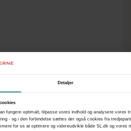
ende ledere i den offentlige og
ler, to valgfri moduler og et
oler og på erhvervsakademier. Du
r
uppleret med to års relevant
nde uddannelse – fx
 adgang til en
Detaljer
annelsen i ledelse:
uværende og kommende ledere i
cookies
 obligatoriske moduler: Det
 kan fungere optimalt, tilpasse vores indhold og analysere vores t
arbejdere og faglig udvikling og
ring - og i den forbindelse sættes der også cookies fra tredjepart
entrale områder i en generel
sprojektet giver mulighed for at
emmere for os at optimere og videreudvikle både SL.dk og vores