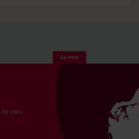
Se mere
dig videre.