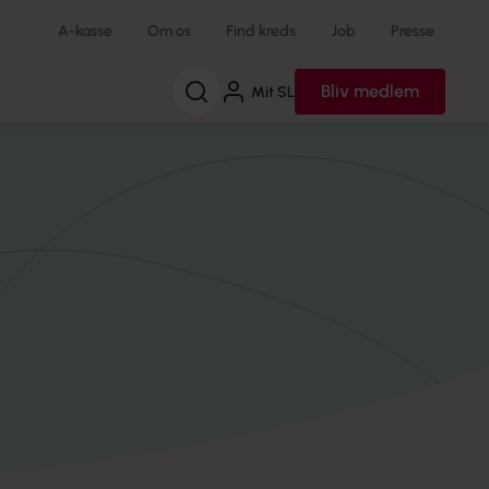
A-kasse
Om os
Find kreds
Job
Presse
Søg
Bliv medlem
Mit SL