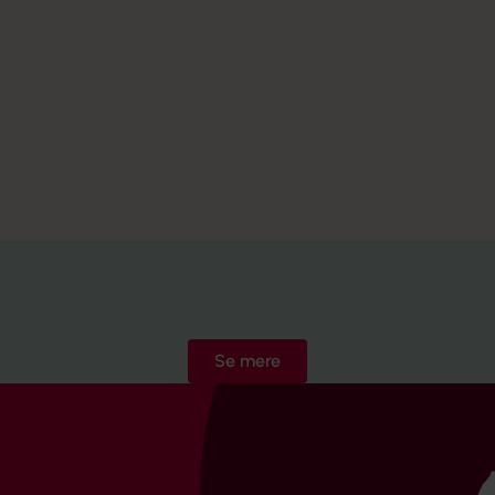
Hør fx podcasten i toget, til træning
eller med en ven.
Gå på opdagelse i vores
podcast
Se mere