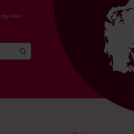
dig videre.
Søg