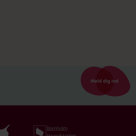
Meld dig ind
Bornholm
Hovedstaden