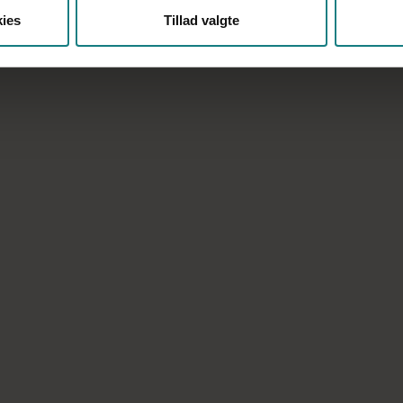
ies
Tillad valgte
Læs mere om meritpædagogudda
Podcast
Bliv klogere på det
socialpædagogiske
fag
Lyt til en række forskellige podcast,
der fortæller om socialpædagogers
arbejde – og om relevante faglige
metoder. Hver podcast er fyldt med
faglighed og varer ca. 20 minutter.