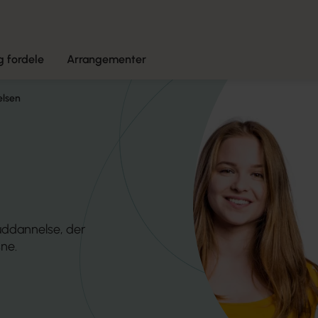
 fordele
Arrangementer
lsen
ddannelse, der
sne.