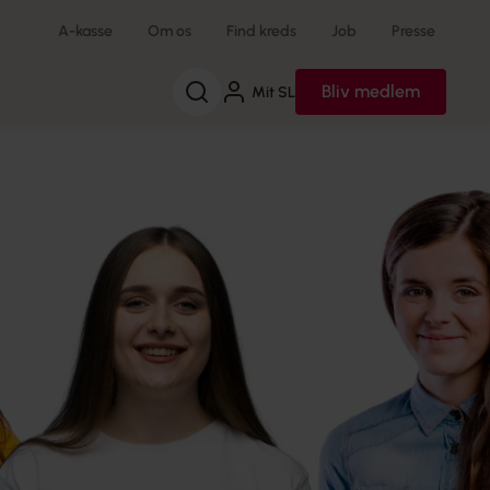
A-kasse
Om os
Find kreds
Job
Presse
Søg
Bliv medlem
Mit SL