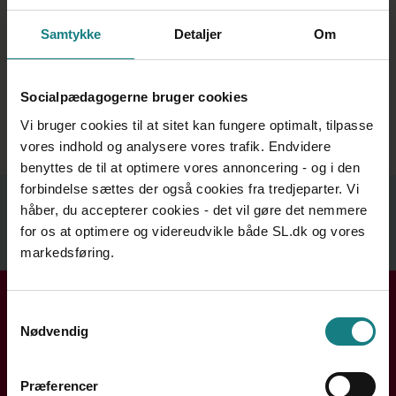
Hvor lang tid kan jeg få dagpenge?
Samtykke
Detaljer
Om
Når dagpengeretten ophører
Selvstændig virksomhed og andre
aktiviteter
Socialpædagogerne bruger cookies
Vi bruger cookies til at sitet kan fungere optimalt, tilpasse
vores indhold og analysere vores trafik. Endvidere
benyttes de til at optimere vores annoncering - og i den
Relateret indhold
forbindelse sættes der også cookies fra tredjeparter. Vi
håber, du accepterer cookies - det vil gøre det nemmere
for os at optimere og videreudvikle både SL.dk og vores
Se mere
markedsføring.
Få hjælp i din kreds
Samtykkevalg
Nødvendig
Handler din henvendelse sig om løn, ansættelse eller din
arbejdssituation? Din lokale kreds rådgiver dig og hjælper
Præferencer
dig videre.