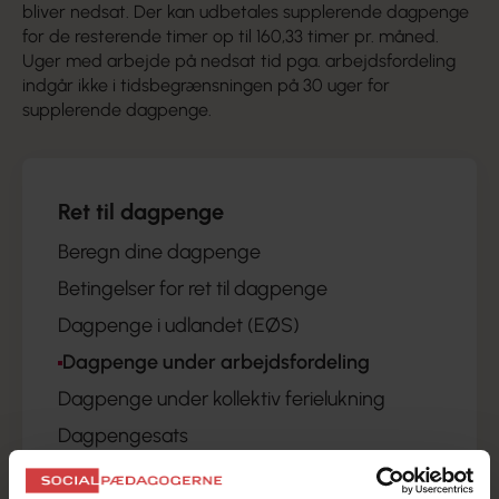
bliver nedsat. Der kan udbetales supplerende dagpenge
for de resterende timer op til 160,33 timer pr. måned.
Uger med arbejde på nedsat tid pga. arbejdsfordeling
indgår ikke i tidsbegrænsningen på 30 uger for
supplerende dagpenge.
Ret til dagpenge
Beregn dine dagpenge
Betingelser for ret til dagpenge
Dagpenge i udlandet (EØS)
Dagpenge under arbejdsfordeling
Dagpenge under kollektiv ferielukning
Dagpengesats
Fuldtids- eller deltidsforsikret?