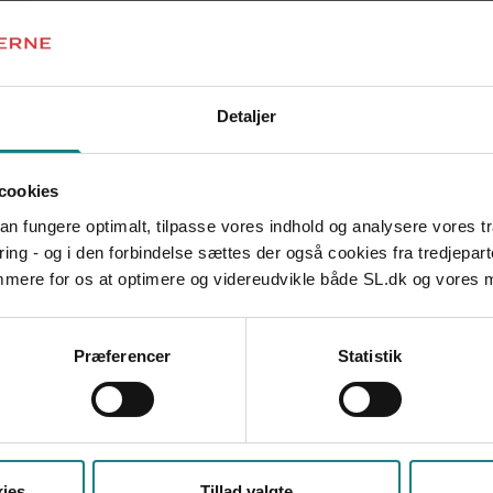
Lokal arbejdstidsaftale pædagogisk overnatningsakti
Job og Velfærd:
Lokalaftale særlige stillinger
Udsatte team
Aftale om arbejdstid
Detaljer
cookies
 kan fungere optimalt, tilpasse vores indhold og analysere vores t
Forhåndsaftale Tønder Kommune
ring - og i den forbindelse sættes der også cookies fra tredjepart
Arbejdstidsaftale SSP ansatte i Tønder Kommune
emmere for os at optimere og videreudvikle både SL.dk og vores
Behandlingsture
PFF Tønder Lokalaftale "Weekendarbejde"
PFF Tønder arbejdstid flekstid/afspadsering
Præferencer
Statistik
Aftale om særlige fridage
Lokalaftale Weekendarbejde rev. sept. 2019
Lokalaftale Telefonkontakt lørdag/søndag
ies
Tillad valgte