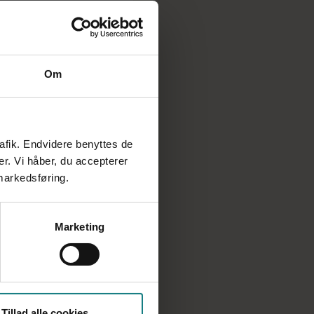
viteter
Om
rafik. Endvidere benyttes de
er. Vi håber, du accepterer
 markedsføring.
Marketing
Tillad alle cookies