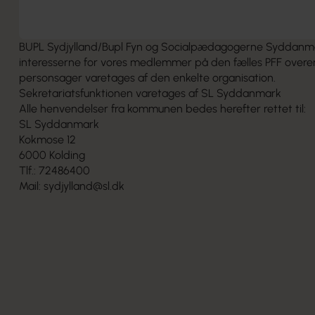
Arbejdstidsaftale Familie og Ungecentret
Arbejdstid
BUPL Sydjylland/Bupl Fyn og Socialpædagogerne Syddanmar
interesserne for vores medlemmer på den fælles PFF overe
personsager varetages af den enkelte organisation.
Sekretariatsfunktionen varetages af SL Syddanmark
Alle henvendelser fra kommunen bedes herefter rettet til:
SL Syddanmark
Kokmose 12
6000 Kolding
Tlf.: 72486400
Mail:
sydjylland@sl.dk