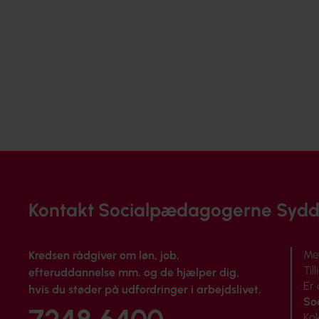
Kontakt Socialpædagogerne Syd
Me
Kredsen rådgiver om løn, job,
Til
efteruddannelse mm. og de hjælper dig,
Er
hvis du støder på udfordringer i arbejdslivet.
So
Ko