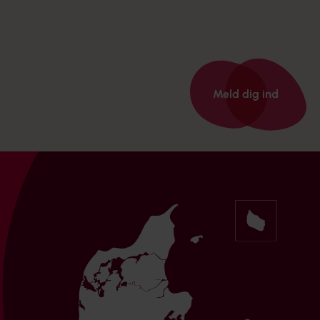
archResult
Meld dig ind