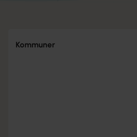
Kommuner
PFF Arbejdstidsaftale med Billund Kommune
Arbejdstidsaftale Hånd om Familien