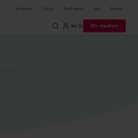
A-kasse
Om os
Find kreds
Job
Presse
Søg
Bliv medlem
Mit SL