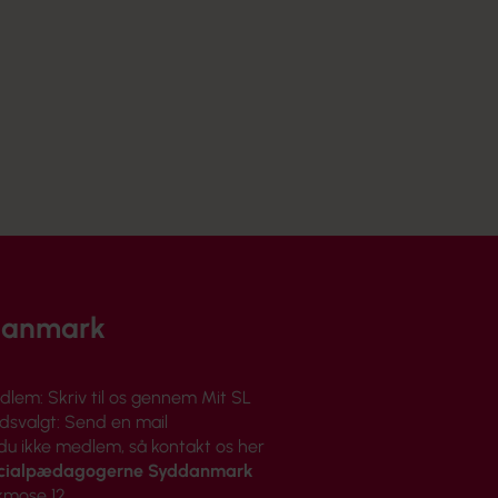
PFF forretningsorden
Lokal Løndannelse
Arbejdstid og tillæg
Dispensationssager
Tillidsrepræsentanter
Faglig Håndbog (Kommunale/Regionale aftaler mv.) - Se
(lovportaler.dk)
Nyttig pjece vedr. PFF
danmark
dlem:
Skriv til os gennem Mit SL
lidsvalgt:
Send en mail
 du ikke medlem, så
kontakt os her
cialpædagogerne Syddanmark
kmose 12