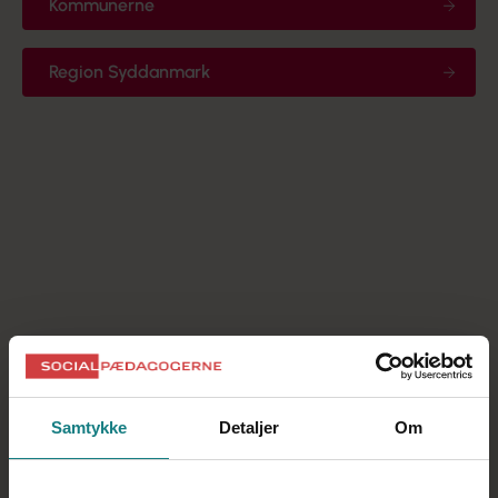
Kommunerne
Region Syddanmark
Hent aftalen
Tilbage til Syddanmark
Samtykke
Detaljer
Om
Syddanmark
Nyt fra kredsen