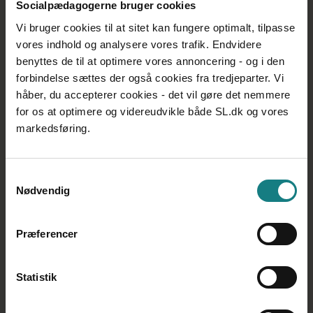
Socialpædagogerne bruger cookies
Generalforsamling i kreds Syddanmark
Vi bruger cookies til at sitet kan fungere optimalt, tilpasse
Generalforsamlings nyhedsbrev
vores indhold og analysere vores trafik. Endvidere
benyttes de til at optimere vores annoncering - og i den
Om Kreds Syddanmark
forbindelse sættes der også cookies fra tredjeparter. Vi
Medlemsgrupper
håber, du accepterer cookies - det vil gøre det nemmere
Til dig der er tillidsvalgt i Kreds Syddanmark
for os at optimere og videreudvikle både SL.dk og vores
markedsføring.
Find din fællestillidsrepræsentant
A-kassen i Kreds Syddanmark
Samtykkevalg
Kommunerne
Nødvendig
Region Syddanmark
Staten
Præferencer
Det private område
Lokal lønforhandling
Statistik
Arbejdstid i Kreds Syddanmark