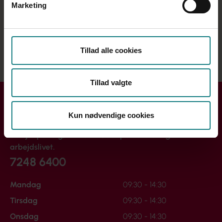
Sygemeldt - hvad så?
Marketing
Få besøg af Socialpædagogerne
Syddanmark
Tillad alle cookies
Tillad valgte
Kontakt Socialpædagogerne Syddanmark
Kun nødvendige cookies
Kredsen rådgiver om løn, job, efteruddannelse mm. og
de hjælper dig, hvis du støder på udfordringer i
arbejdslivet.
7248 6400
Mandag
09:30 - 14:30
Tirsdag
09:30 - 14:30
Onsdag
09:30 - 14:30