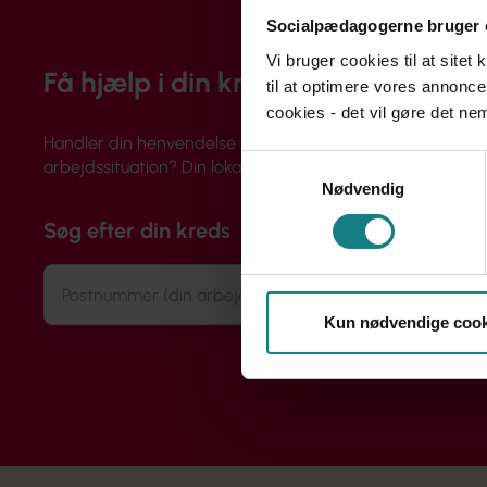
Socialpædagogerne bruger 
Vi bruger cookies til at sitet
Få hjælp i din kreds
til at optimere vores annonce
cookies - det vil gøre det n
Handler din henvendelse sig om løn, ansættelse eller din
Samtykkevalg
arbejdssituation? Din lokale kreds rådgiver dig og hjælper 
Nødvendig
Søg efter din kreds
Kun nødvendige cook