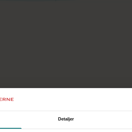
Efterværn og opretholdt anbringelse
Hvilke muligheder er der for efterværn? Hvad er
forskellen på efterværn og opretholdt
anbringelse?
Detaljer
Se mere