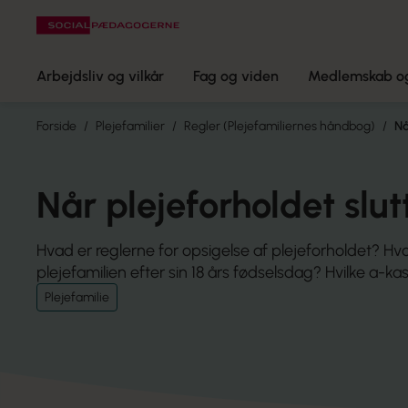
Arbejdsliv og vilkår
Fag og viden
Medlemskab og
Forside
Plejefamilier
Regler (Plejefamiliernes håndbog)
Nå
Når plejeforholdet slut
Hvad er reglerne for opsigelse af plejeforholdet? Hvor
plejefamilien efter sin 18 års fødselsdag? Hvilke a-kas
Plejefamilie