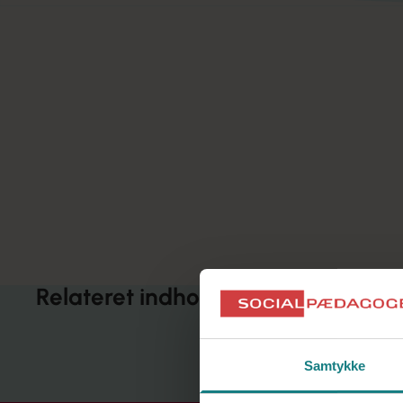
Når plejeforholdet slutter
Et plejeforhold kan stoppe af mange forskellige
årsager. Det kan være planlagt eller uplanlagt, og
det kan være mere eller mindre harmonisk set fra
de involverede parters side.
Relateret indhold
Samtykke