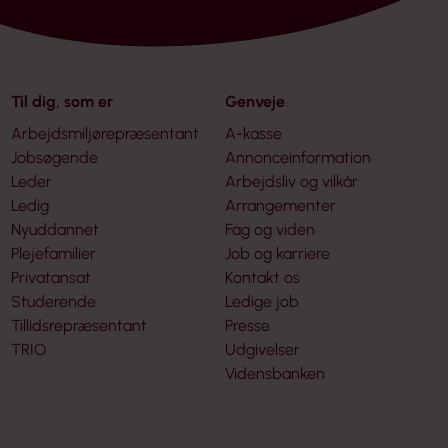
Til dig, som er
Genveje
Arbejdsmiljørepræsentant
A-kasse
Jobsøgende
Annonceinformation
Leder
Arbejdsliv og vilkår
Ledig
Arrangementer
Nyuddannet
Fag og viden
Plejefamilier
Job og karriere
Privatansat
Kontakt os
Studerende
Ledige job
Tillidsrepræsentant
Presse
TRIO
Udgivelser
Vidensbanken