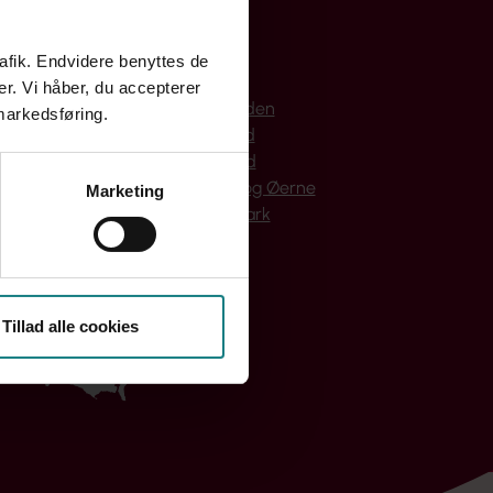
rafik. Endvidere benyttes de
Bornholm
er. Vi håber, du accepterer
Hovedstaden
 markedsføring.
Midtjylland
Nordjylland
Sjælland og Øerne
Marketing
Syddanmark
Tillad alle cookies