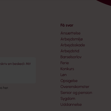
Få svar
Ansættelse
Arbejdsmiljø
Arbejdsskade
Arbejdstid
Barselsorlov
Ferie
 skriv en besked i Mit
Konkurs
Løn
Opsigelse
Overenskomster
 os her
.
Senior og pension
Sygdom
Uddannelse