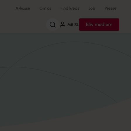
A-kasse
Om os
Find kreds
Job
Presse
Søg
Bliv medlem
Mit SL