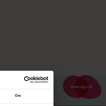
A-kasseforhold og dagpenge
Hvad er dine rettigheder ift. dagpenge og efterløn
som familieplejer?
Meld dig ind
Om