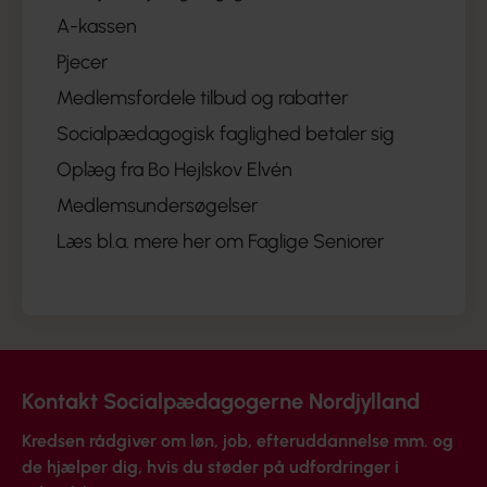
A-kassen
Pjecer
Medlemsfordele tilbud og rabatter
Socialpædagogisk faglighed betaler sig
Oplæg fra Bo Hejlskov Elvén
Medlemsundersøgelser
Læs bl.a. mere her om Faglige Seniorer
Kontakt Socialpædagogerne Nordjylland
Kredsen rådgiver om løn, job, efteruddannelse mm. og
de hjælper dig, hvis du støder på udfordringer i