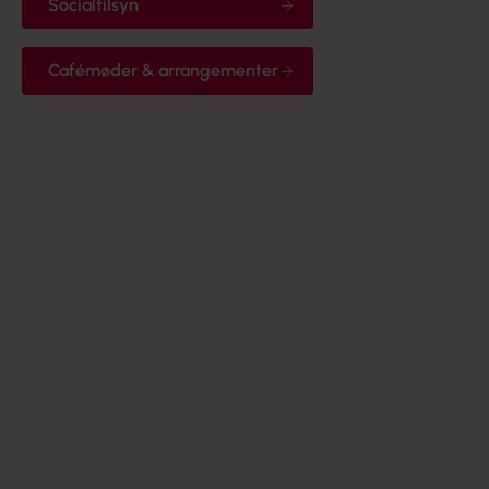
Socialtilsyn
Cafémøder & arrangementer
Familieplejeudvalget
Formålet for Plejefamilieudvalget er at samle
plejefamilierne i Socialpædagogerne Nordjylland om
varetagelsen af deres særlige faglige interesser,
placering og rettigheder på arbejdsmarkedet.
Socialtilsyn
Socialtilsyn skal sikre en bedre kvalitet på
anbringelsessteder, botilbud og andre sociale