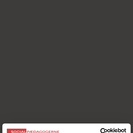
Familieplejernes håndbog - Værd at
vide
Værd at vide – Socialpædagogernes
familieplejehåndbog” er primært skrevet til
plejefamilier. Både de, der står overfor at skrive
kontrakt om deres første plejebarn, de, der er
garvede i faget og alligevel mangler et ”brush-
up” omkring deres ansættelsesmæssige vilkår
mm. og de, der blot ønsker at sætte sig lidt
bedre ind i, hvad det vil sige at være
plejefamilie.
Den digitale håndbog har den fordel, at links er
aktive, så du nemt kan tilgå relevant lovstof og