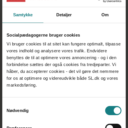
lignende ved at klikke på det.
Du kan også printe håndbogen enten i den fulde
Samtykke
Detaljer
Om
version eller som selvstændige kapitler.
Håndbogen er senest opdateret i januar 2020.
God læselyst!
Socialpædagogerne bruger cookies
Vi bruger cookies til at sitet kan fungere optimalt, tilpasse
Læs håndbogen her
vores indhold og analysere vores trafik. Endvidere
benyttes de til at optimere vores annoncering - og i den
forbindelse sættes der også cookies fra tredjeparter. Vi
håber, du accepterer cookies - det vil gøre det nemmere
for os at optimere og videreudvikle både SL.dk og vores
markedsføring.
Samtykkevalg
Nødvendig