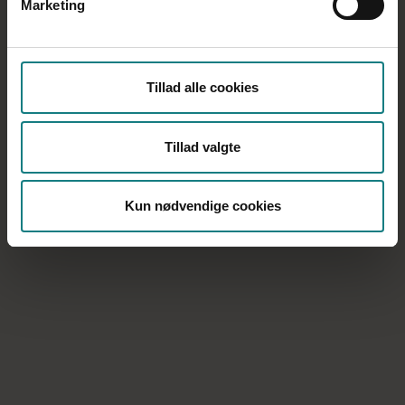
Marketing
Mening
Tillad alle cookies
LÆS OGSÅ: 3-trinsguide fra Susan Hart: Sådan
støtter du selvregulering
Tillad valgte
Kun nødvendige cookies
Samhørighed
Kontrol
Mening