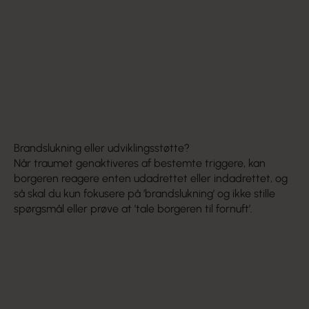
HØR OGSÅ: Sådan påvirker arv og miljø evnen til
selvregulering
Brandslukning eller udviklingsstøtte?
Når traumet genaktiveres af bestemte triggere, kan
borgeren reagere enten udadrettet eller indadrettet, og
så skal du kun fokusere på ’brandslukning’ og ikke stille
spørgsmål eller prøve at ’tale borgeren til fornuft’.
Bringe dit eget nervesystem i ro, så du kan