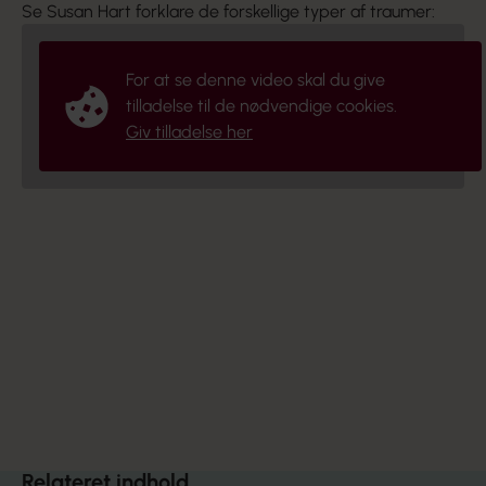
Se Susan Hart forklare de forskellige typer af traumer:
For at se denne video skal du give
tilladelse til de nødvendige cookies.
Giv tilladelse her
Tema
Neuro­affektiv udviklings­psykologi
Dyk ned i hele vores tema om neuro­affektiv
udviklings­psykologi, som er udviklet af Susan Hart.
Læs temaet
Relateret indhold