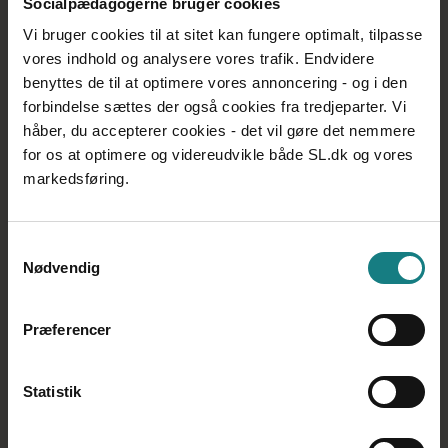
Socialpædagogerne bruger cookies
Trivselstrekanten har tre hjørner, som der helst skal være
balance imellem for at man kan trives: Mening, Kontrol og
Vi bruger cookies til at sitet kan fungere optimalt, tilpasse
Samhørighed
vores indhold og analysere vores trafik. Endvidere
benyttes de til at optimere vores annoncering - og i den
forbindelse sættes der også cookies fra tredjeparter. Vi
håber, du accepterer cookies - det vil gøre det nemmere
for os at optimere og videreudvikle både SL.dk og vores
markedsføring.
Samhørighed
Samtykkevalg
Nødvendig
Præferencer
Kontrol
Statistik