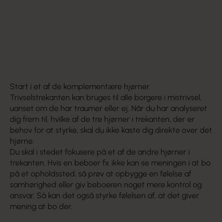
HØR OGSÅ: Podcast om nærmeste
følelsesmæssige udviklingszone
Start i et af de komplementære hjørner
Trivselstrekanten kan bruges til alle borgere i mistrivsel,
uanset om de har traumer eller ej. Når du har analyseret
dig frem til, hvilke af de tre hjørner i trekanten, der er
behov for at styrke, skal du ikke kaste dig direkte over det
hjørne.
Du skal i stedet fokusere på et af de andre hjørner i
trekanten. Hvis en beboer fx ikke kan se meningen i at bo
på et opholdssted, så prøv at opbygge en følelse af
samhørighed eller giv beboeren noget mere kontrol og
ansvar. Så kan det også styrke følelsen af, at det giver
mening at bo der.