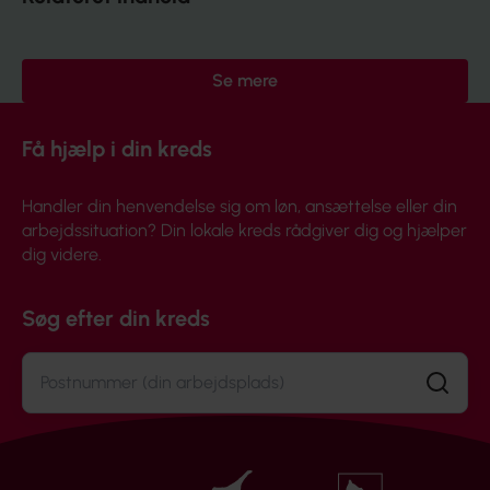
Se mere
Få hjælp i din kreds
Handler din henvendelse sig om løn, ansættelse eller din
arbejdssituation? Din lokale kreds rådgiver dig og hjælper
dig videre.
Søg efter din kreds
Søg