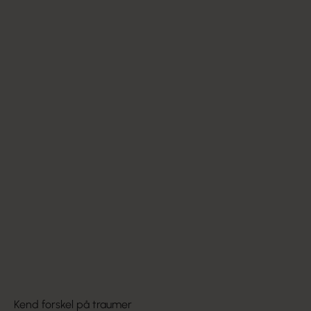
LÆS OGSÅ: Stort portræt af Susan Hart
Kend forskel på traumer