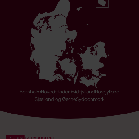
Bornholm
Hovedstaden
Midtjylland
Nordjylland
Sjælland og Øerne
Syddanmark