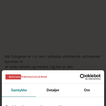
berolige borgerens
nervesystem
Skabe et trygt rum for borgeren. Det kræver, at du
kender borgeren
og ved, hvad der giver ham eller hende tryghed.
Bruge rytmer, de er meget beroligende for
nervesystemet. Hvis det kan lade sig gøre, så gå fx
en tur, hvor I går i takt.
HØR OGSÅ: Podcast om selvagens
Når borgeren er i ro, kan I arbejde udviklende, så traumet
kommer til
at fylde mindre og mindre. Og her er det,
trivselstrekanten kommer ind i billedet, fortæller Susan
Hart.
Sådan bruger du Susan Harts trivselstrekant
Trivselstrekanten kan bruges til både enkeltstående
Samtykke
Detaljer
Om
traumer og udviklingstraumer. Den bruges
til udviklingsstøtte, når borgeren er i ro, og traumet ikke er
reaktiveret.