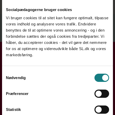
Høj faglighed og arbejdsglæde går hånd i hånd i
Skovbjergparken
Socialpædagogerne bruger cookies
Relateret indhold
Vi bruger cookies til at sitet kan fungere optimalt, tilpasse
vores indhold og analysere vores trafik. Endvidere
benyttes de til at optimere vores annoncering - og i den
forbindelse sættes der også cookies fra tredjeparter. Vi
Se mere
håber, du accepterer cookies - det vil gøre det nemmere
for os at optimere og videreudvikle både SL.dk og vores
Få hjælp i din kreds
markedsføring.
Handler din henvendelse sig om løn, ansættelse eller din
arbejdssituation? Din lokale kreds rådgiver dig og hjælper
Samtykkevalg
dig videre.
Nødvendig
Søg efter din kreds
Præferencer
Statistik
Søg