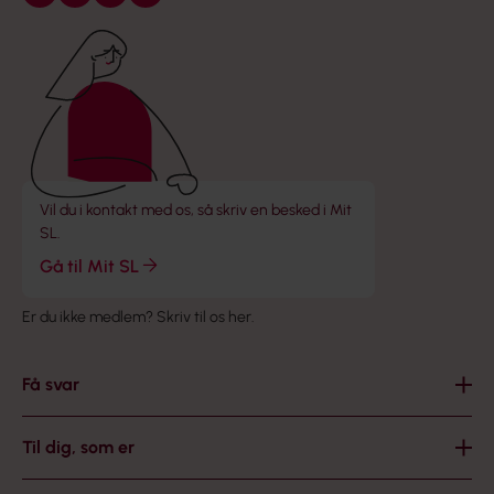
Følg os på Facebook
Følg os på LinkedIn
Følg os på X
Følg os på Instagram
Vil du i kontakt med os, så skriv en besked i Mit
SL.
Gå til Mit SL
Er du ikke medlem?
Skriv til os her
.
Få svar
Til dig, som er