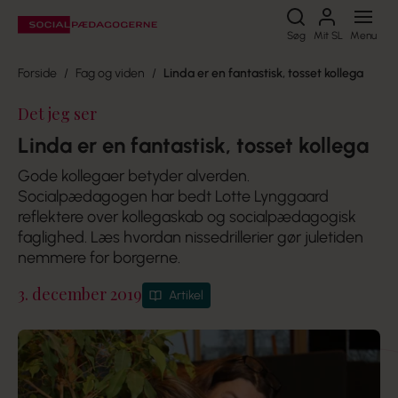
Søg
Søg
Mit SL
Menu
Forside
Fag og viden
Linda er en fantastisk, tosset kollega
Det jeg ser
Linda er en fantastisk, tosset kollega
Gode kollegaer betyder alverden.
Socialpædagogen har bedt Lotte Lynggaard
reflektere over kollegaskab og socialpædagogisk
faglighed. Læs hvordan nissedrillerier gør juletiden
nemmere for borgerne.
3. december 2019
Artikel