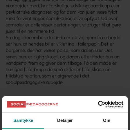
vi arbejder med, har forskellige udviklingshandicap eller
psykiatriske diagnoser, og for dem kan julen være fyldt
med forventninger, som ikke kan blive opfyldt. Ud over
samtaler er drillenisser derfor noget, vi bruger til at gøre
julen til en nemmere tid.
En dag i december, da Linda er på vej hjem fra arbejde,
ser hun, at hendes bil er viklet ind i toiletpapir. Det er
borgerne, der har været på spil som drillenisser. Det,
synes hun, er rigtig skægt, og dagen efter finder hun en
vandpistol frem og giver dem tilbage. På den måde er
hun god til at bruge de små drillerier til at skabe en
tillidsfuld relation, som er afgørende i det
socialpædagogiske arbejde.
Samtykke
Detaljer
Om
Socialpædagogernes dag - tal faglighed