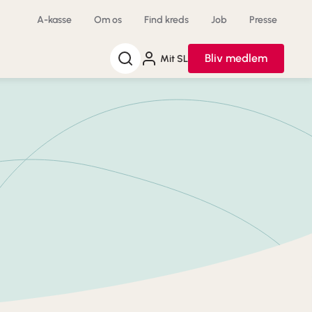
A-kasse
Om os
Find kreds
Job
Presse
Søg
Bliv medlem
Mit SL