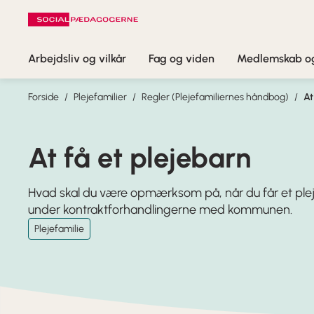
Arbejdsliv og vilkår
Fag og viden
Medlemskab og
Forside
Plejefamilier
Regler (Plejefamiliernes håndbog)
At
At få et plejebarn
Hvad skal du være opmærksom på, når du får et ple
under kontraktforhandlingerne med kommunen.
Plejefamilie