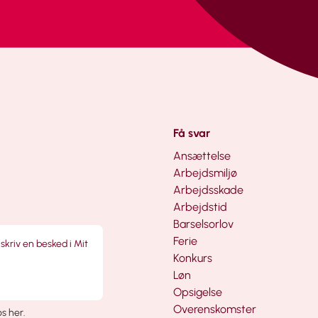
Få svar
Ansættelse
Arbejdsmiljø
Arbejdsskade
Arbejdstid
Barselsorlov
Ferie
 skriv en besked i Mit
Konkurs
Løn
Opsigelse
Overenskomster
 os her
.