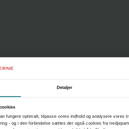
Artikel
Etisk dilemma - samar
20. jul 2023
AF FREDERIKKE HALLING H
Case: Hvad kan jeg gøre, hvis
udover den faglige refleksio
Detaljer
cookies
 kan fungere optimalt, tilpasse vores indhold og analysere vores t
ring - og i den forbindelse sættes der også cookies fra tredjepart