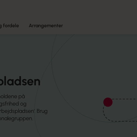
 fordele
Arrangementer
plads­en
holdene på
gsfrihed og
arbejdspladsen'. Brug
sonalegruppen.