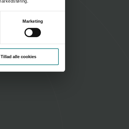
 markedsføring.
Marketing
Tillad alle cookies
Artikel
Etisk dilemma - samarbejde 4
20. jul 2023
AF FREDERIKKE HALLING HASTRUP