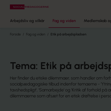
Arbejdsliv og vilkår
Fag og viden
Medlemskab og
Forside
Fag og viden
Etik på arbejdsplads­en
Tema: Etik på arbejds
Her finder du etiske dilemmaer, som handler om for
socialpædagogiske tilbud indenfor temaerne - 'Ytrin
tavshedspligt', 'Samarbejde' og 'Kritik af forhold på 
dilemmaerne som afsæt for en etisk drøftelse i per