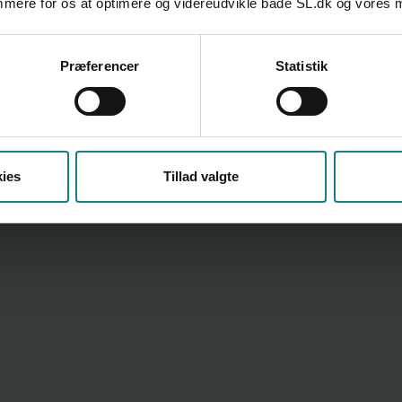
emmere for os at optimere og videreudvikle både SL.dk og vores
Præferencer
Statistik
ies
Tillad valgte
Artikel
Etisk dilemma - samarbejde 3
20. jul 2023
AF FREDERIKKE HALLING HASTRUP