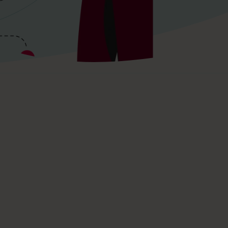
frihed og tavshedspligt 1
ASTRUP
kan man udtrykke kritik af ledelsens beslutning om