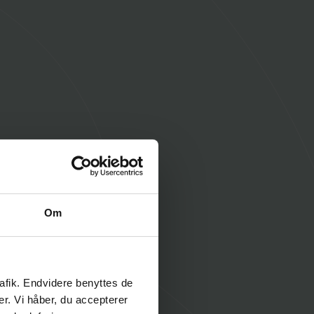
bejde 1
ASTRUP
 jeg oplever, at to kollegaers nære private forhold går
n?
Om
rafik. Endvidere benyttes de
er. Vi håber, du accepterer