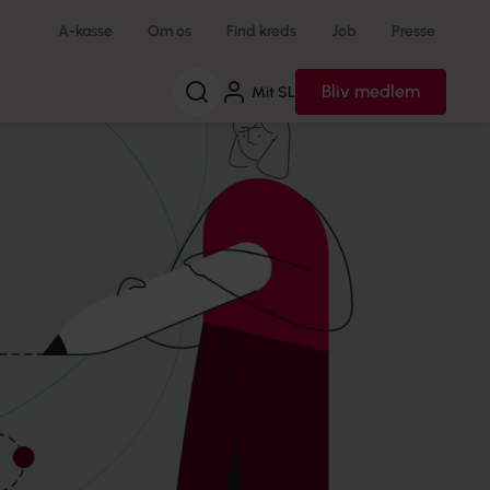
A-kasse
Om os
Find kreds
Job
Presse
Søg
Bliv medlem
Mit SL