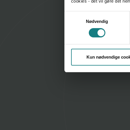
cookies - det vil gøre det n
Samtykkevalg
Nødvendig
Kun nødvendige cook
Artikel
Etisk dilemma - samarbejde 2
20. jul 2023
AF FREDERIKKE HALLING HASTRUP