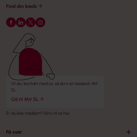
Find din kreds
Følg os på Facebook
Følg os på LinkedIn
Følg os på X
Følg os på Instagram
Vil du i kontakt med os, så skriv en besked i Mit
SL.
Gå til Mit SL
Er du ikke medlem?
Skriv til os her
.
Få svar