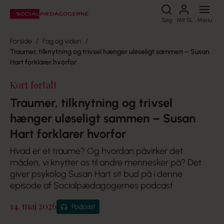
Søg
Søg
Mit SL
Menu
Forside
Fag og viden
Traumer, tilknytning og trivsel hænger uløseligt sammen – Susan
Hart forklarer hvorfor
Kort fortalt
Traumer, tilknytning og trivsel
hænger uløseligt sammen – Susan
Hart forklarer hvorfor
Hvad er et traume? Og hvordan påvirker det
måden, vi knytter os til andre mennesker på? Det
giver psykolog Susan Hart sit bud på i denne
episode af Socialpædagogernes podcast
14. maj 2026
Podcast