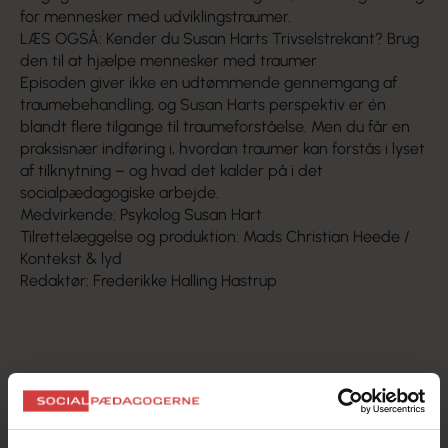
for mennesker med udviklingstraumer.
LÆS OGSÅ: Kender du Susan Harts Trivselstrekant? Brug
den til at hjælpe mennesker med traumer
Episoden giver ikke en udtømmende gennemgang af
traumebehandling, og Susan Harts perspektiv er én
blandt flere tilgange til traumeforståelse. Men du får en
praksisnær indføring i, hvordan traumer kan forstås i lyset
af tilknytning – og hvad det kalder på i det
socialpædagogiske arbejde.
Medvirkende: Psykolog Susan Hart
Tilrettelæggelse og produktion: Mads Christian Heede /
Kontekst & lyd
Redaktør: Frederikke Halling Hastrup
Lyt og følg podcasten i
Spotify
eller på
Podimo