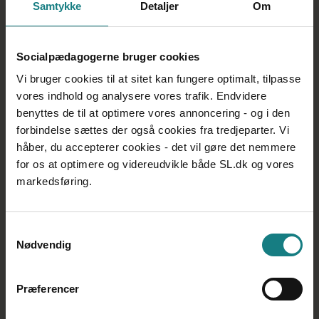
Har du en Iphone? Lyt og følg podcasten i
Apple
Samtykke
Detaljer
Om
Podcasts
Har du en Android? Lyt og følg podcasten i fx
Podbean
eller på
YouTube
Socialpædagogerne bruger cookies
Vi bruger cookies til at sitet kan fungere optimalt, tilpasse
vores indhold og analysere vores trafik. Endvidere
benyttes de til at optimere vores annoncering - og i den
forbindelse sættes der også cookies fra tredjeparter. Vi
håber, du accepterer cookies - det vil gøre det nemmere
for os at optimere og videreudvikle både SL.dk og vores
markedsføring.
Samtykkevalg
Nødvendig
Tema: Neuro­affektiv udviklings­psykologi
Præferencer
Neuroaffektiv udviklingspsykologi er en pædagogisk