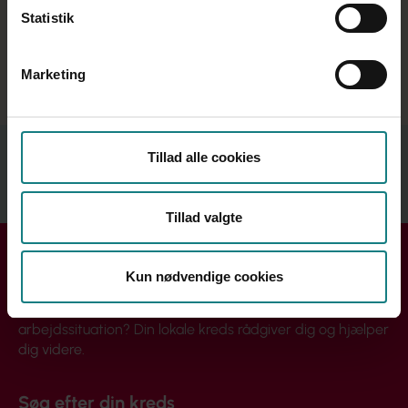
tilgang, der bygger bro mellem psykologi og
Statistik
hjerneforskning, og giver indsigt i, hvordan vi udvikler
os som mennesker. I dette tema får du bl.a. faglige
podcasts, artikler og lærerbøger
Marketing
Interesseret i mere? Gå til temaet
Relateret indhold
Tillad alle cookies
Se mere
Tillad valgte
Få hjælp i din kreds
Kun nødvendige cookies
Handler din henvendelse sig om løn, ansættelse eller din
arbejdssituation? Din lokale kreds rådgiver dig og hjælper
dig videre.
Søg efter din kreds