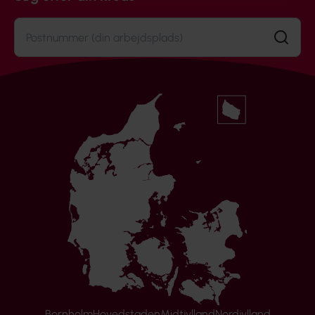
Søg
Bornholm
Hovedstaden
Midtjylland
Nordjylland