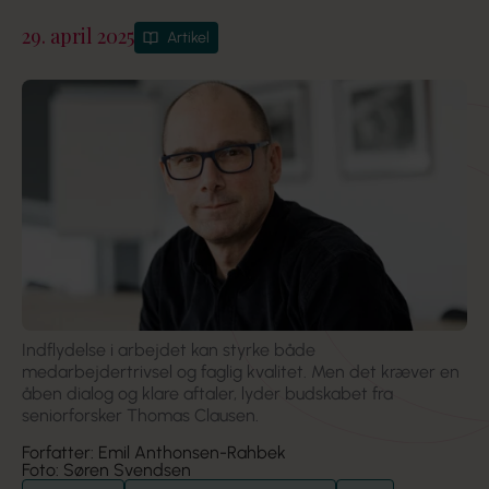
29. april 2025
Artikel
Indflydelse i arbejdet kan styrke både
medarbejdertrivsel og faglig kvalitet. Men det kræver en
åben dialog og klare aftaler, lyder budskabet fra
seniorforsker Thomas Clausen.
Forfatter: Emil Anthonsen-Rahbek
Foto: Søren Svendsen