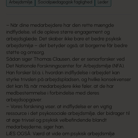
Arbejdsmiljø
Socialpædagogisk faglighed
Leder
– Når dine medarbejdere har den rette mængde
indflydelse, vil de opleve større engagement og
arbejdsglæde. Det skaber ikke bare et bedre psykisk
arbejdsmiljø – det betyder også, at borgerne får bedre
støtte og omsorg.
Sådan siger Thomas Clausen, der er seniorforsker ved
Det Nationale Forskningscenter for Arbejdsmiljø (NFA).
Han forsker bl.a. i, hvordan indflydelse i arbejdet kan
styrke trivslen på arbejdspladsen, og hvilke konsekvenser
det kan få, når medarbejdere ikke føler, at de har
medbestemmelse i forbindelse med deres
arbejdsopgaver.
– Vores forskning viser, at indflydelse er en vigtig
ressource i det psykosociale arbejdsmiljø, der bidrager til
at øge trivsel og psykisk velbefindende blandt
medarbejderne, siger han.
LÆS OGSÅ: Værd at vide om psykisk arbejdsmiljø