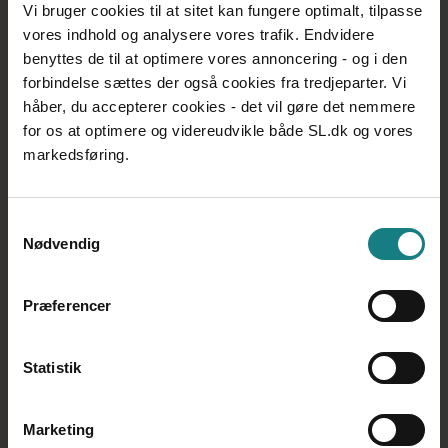
Vi bruger cookies til at sitet kan fungere optimalt, tilpasse
uklare, kan det skabe usikkerhed eller konflikter.
vores indhold og analysere vores trafik. Endvidere
Det handler om at finde den rette balance mellem
benyttes de til at optimere vores annoncering - og i den
fleksibilitet og struktur.
Sørg for, at rammerne løbende bliver justeret efter
forbindelse sættes der også cookies fra tredjeparter. Vi
behov. Fx kan et nyt team have brug for tættere
håber, du accepterer cookies - det vil gøre det nemmere
ledelse i starten, mens erfarne medarbejdere ofte
for os at optimere og videreudvikle både SL.dk og vores
har det fint med større selvstændighed.
markedsføring.
Samtykkevalg
Nødvendig
Præferencer
Statistik
At skabe en kultur, hvor fejl ses som en naturlig del
Marketing