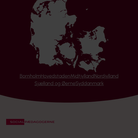
Bornholm
Hovedstaden
Midtjylland
Nordjylland
Sjælland og Øerne
Syddanmark