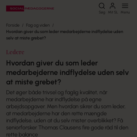
Søg
Søg
Mit SL
Menu
Forside
Fag og viden
Hvordan giver du som leder medarbejderne indflydelse uden
selv at miste grebet?
Ledere
Hvordan giver du som leder
medarbejderne indflydelse uden selv
at miste grebet?
Det øger både trivsel og faglig kvalitet, når
medarbejderne har indflydelse på egne
arbejdsopgaver. Men hvordan sikrer du som leder,
at medarbejderne har den rette mængde
indflydelse, uden at du selv mister overblikket? Få
seniorforsker Thomas Clausens fire gode råd til den
rette balance