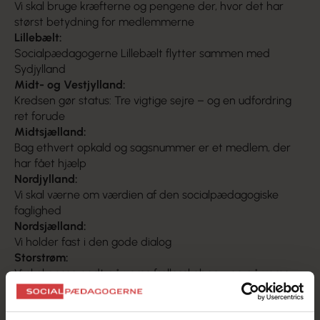
Vi skal bruge kræfterne og pengene der, hvor det har
størst betydning for medlemmerne
Lillebælt:
Socialpædagogerne Lillebælt flytter sammen med
Sydjylland
Midt- og Vestjylland:
Kredsen gør status: Tre vigtige sejre – og en udfordring
ret forude
Midtsj
ælland:
Bag ethvert opkald og sagsnummer er et medlem, der
har fået hjælp
Nordjylland:
Vi skal værne om værdien af den socialpædagogiske
faglighed
Nordsjælland:
Vi holder fast i den gode dialog
Storstrøm:
Vi skal passe godt på vores fællesskaber – og på vores
faglighed
Sydjylland: