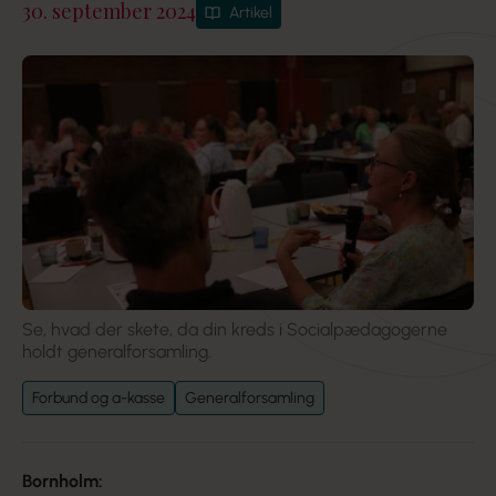
30. september 2024
Artikel
Se, hvad der skete, da din kreds i Socialpædagogerne
holdt generalforsamling.
Forbund og a-kasse
Generalforsamling
Bornholm: