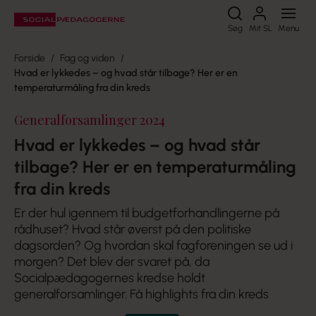
Søg
Søg
Mit SL
Menu
Forside
Fag og viden
Hvad er lykkedes – og hvad står tilbage? Her er en
temperaturmåling fra din kreds
Generalforsamlinger 2024
Hvad er lykkedes – og hvad står
tilbage? Her er en temperaturmåling
fra din kreds
Er der hul igennem til budgetforhandlingerne på
rådhuset? Hvad står øverst på den politiske
dagsorden? Og hvordan skal fagforeningen se ud i
morgen? Det blev der svaret på, da
Socialpædagogernes kredse holdt
generalforsamlinger. Få highlights fra din kreds