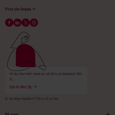
Find din kreds
Følg os på Facebook
Følg os på LinkedIn
Følg os på X
Følg os på Instagram
Vil du i kontakt med os, så skriv en besked i Mit
SL.
Gå til Mit SL
Er du ikke medlem?
Skriv til os her
.
Få svar