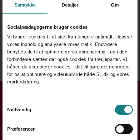
Sammenhold i en tid præget af store forandringer
Samtykke
Detaljer
Om
Østjylland:
Fokus på fagligheden og fremtiden
Storkøbenhavn:
Socialpædagogerne bruger cookies
Fokus på de unge - og de interne strukturer
Vi bruger cookies til at sitet kan fungere optimalt, tilpasse
vores indhold og analysere vores trafik. Endvidere
Relateret indhold
benyttes de til at optimere vores annoncering - og i den
forbindelse sættes der også cookies fra tredjeparter. Vi
håber, du accepterer cookies - det vil gøre det nemmere
for os at optimere og videreudvikle både SL.dk og vores
Se mere
markedsføring.
Få hjælp i din kreds
Samtykkevalg
Nødvendig
Handler din henvendelse sig om løn, ansættelse eller din
arbejdssituation? Din lokale kreds rådgiver dig og hjælper
dig videre.
Præferencer