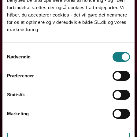
benyttes de til at optimere vores annoncering - og i den
Handler din henvendelse sig om løn, ansættelse eller din
forbindelse sættes der også cookies fra tredjeparter. Vi
arbejdssituation? Din lokale kreds rådgiver dig og hjælper
håber, du accepterer cookies - det vil gøre det nemmere
dig videre.
for os at optimere og videreudvikle både SL.dk og vores
markedsføring.
Søg efter din kreds
Samtykkevalg
Nødvendig
Søg
Præferencer
Statistik
Marketing