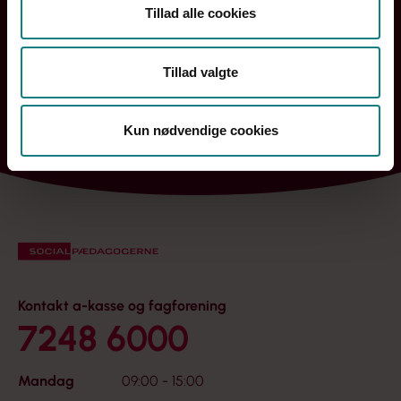
Tillad alle cookies
Tillad valgte
Bornholm
Hovedstaden
Midtjylland
Nordjylland
Kun nødvendige cookies
Sjælland og Øerne
Syddanmark
Kontakt a-kasse og fagforening
7248 6000
Mandag
09:00 - 15:00