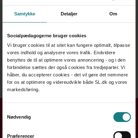
sætte forråelse på dagsordenen, og andre
socialpædagogers fif til at arbejde fagligt med at
Samtykke
Detaljer
Om
forebygge forråelse.
Medvirkende:
Diana Diemer Rasmussen, socialpædagog på §85-tilbud
Socialpædagogerne bruger cookies
indenfor voksenhandicap-området
Charlie Jensen, socialpædagog og faglig koordinator på
Vi bruger cookies til at sitet kan fungere optimalt, tilpasse
botilbuddet Midgården
vores indhold og analysere vores trafik. Endvidere
Dorthe Birkmose, psykolog og forfatter til bogen ’Når
benyttes de til at optimere vores annoncering - og i den
gode mennesker handler ondt’
forbindelse sættes der også cookies fra tredjeparter. Vi
Produktion og tilrettelæggelse: Mie Brandstrup, Genlyd
håber, du accepterer cookies - det vil gøre det nemmere
Podcast
for os at optimere og videreudvikle både SL.dk og vores
markedsføring.
Få hjælp i din kreds
Samtykkevalg
Nødvendig
Handler din henvendelse sig om løn, ansættelse eller din
arbejdssituation? Din lokale kreds rådgiver dig og hjælper
Præferencer