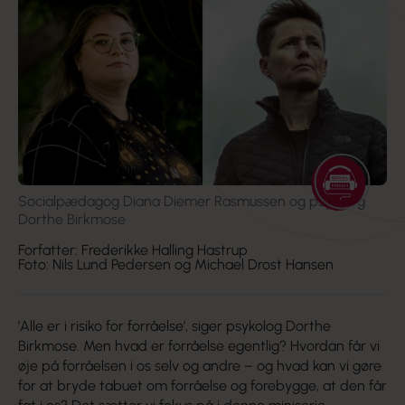
Socialpædagog Diana Diemer Rasmussen og psykolog
Dorthe Birkmose
Forfatter: Frederikke Halling Hastrup
Foto: Nils Lund Pedersen og Michael Drost Hansen
’Alle er i risiko for forråelse’, siger psykolog Dorthe
Birkmose. Men hvad er forråelse egentlig? Hvordan får vi
øje på forråelsen i os selv og andre – og hvad kan vi gøre
for at bryde tabuet om forråelse og forebygge, at den får