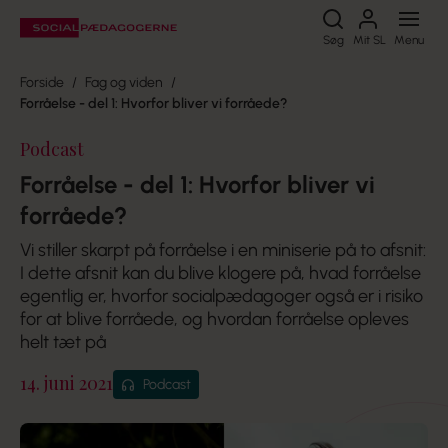
Søg
Søg
Mit SL
Menu
Forside
Fag og viden
Forråelse - del 1: Hvorfor bliver vi forråede?
Podcast
Forråelse - del 1: Hvorfor bliver vi
forråede?
Vi stiller skarpt på forråelse i en miniserie på to afsnit:
I dette afsnit kan du blive klogere på, hvad forråelse
egentlig er, hvorfor socialpædagoger også er i risiko
for at blive forråede, og hvordan forråelse opleves
helt tæt på
14. juni 2021
Podcast