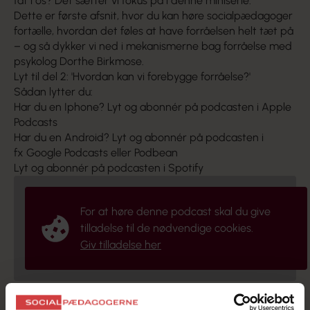
fat i os? Det sætter vi fokus på i denne miniserie.
Dette er første afsnit, hvor du kan høre socialpædagoger
fortælle, hvordan det føles at have forråelsen helt tæt på
– og så dykker vi ned i mekanismerne bag forråelse med
psykolog Dorthe Birkmose.
Lyt til del 2: 'Hvordan kan vi forebygge forråelse?'
Sådan lytter du:
Har du en Iphone? Lyt og abonnér på podcasten i
Apple
Podcasts
Har du en Android? Lyt og abonnér på podcasten i
fx
Google Podcasts
eller
Podbean
Lyt og abonnér på podcasten i
Spotify
For at høre denne podcast skal du give
tilladelse til de nødvendige cookies.
Giv tilladelse her
Vil du vide mere?
I dette tema om forråelse
finder du
både interview med Dorthe Birkmose, konkrete råd til at