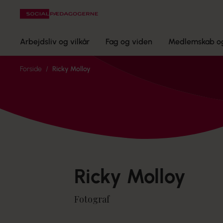
Arbejdsliv og vilkår
Fag og viden
Medlemskab og
Forside
Ricky Molloy
Ricky Molloy
Fotograf