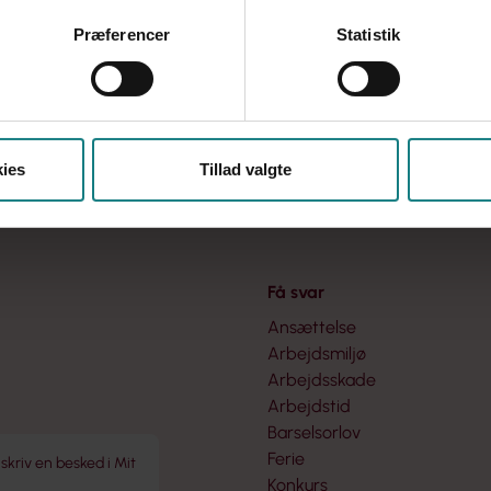
Præferencer
Statistik
ies
Tillad valgte
Få svar
Ansættelse
Arbejdsmiljø
Arbejdsskade
Arbejdstid
Barselsorlov
Ferie
 skriv en besked i Mit
Konkurs