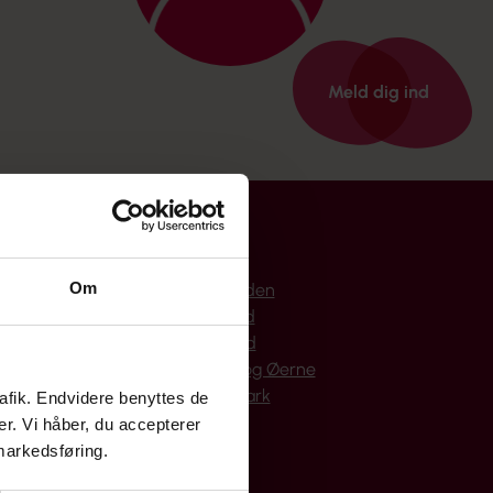
Meld dig ind
Bornholm
Om
Hovedstaden
Midtjylland
Nordjylland
Sjælland og Øerne
Syddanmark
rafik. Endvidere benyttes de
er. Vi håber, du accepterer
 markedsføring.