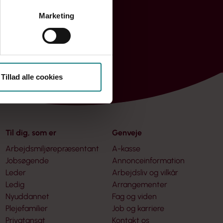
Marketing
Tillad alle cookies
Til dig, som er
Genveje
Arbejdsmiljørepræsentant
A-kasse
Jobsøgende
Annonceinformation
Leder
Arbejdsliv og vilkår
Ledig
Arrangementer
Nyuddannet
Fag og viden
Plejefamilier
Job og karriere
Privatansat
Kontakt os