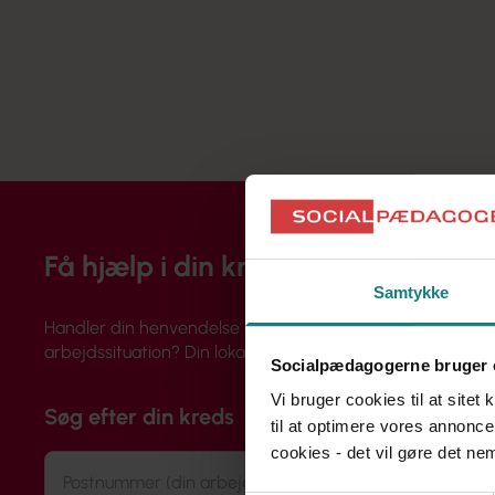
Få hjælp i din kreds
Samtykke
Handler din henvendelse sig om løn, ansættelse eller din
arbejdssituation? Din lokale kreds rådgiver dig og hjælper 
Socialpædagogerne bruger 
Vi bruger cookies til at sitet
Søg efter din kreds
til at optimere vores annonce
cookies - det vil gøre det n