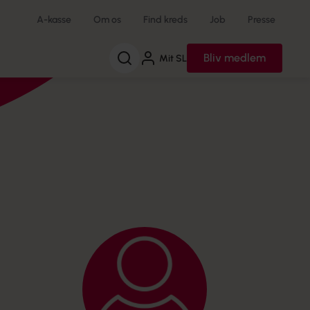
A-kasse
Om os
Find kreds
Job
Presse
Søg
Bliv medlem
Mit SL