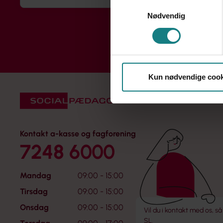
Samtykkevalg
Nødvendig
Kun nødvendige cook
Kontakt a-kasse og fagforening
7248 6000
Mandag
09:00 - 15:00
Tirsdag
09:00 - 15:00
Onsdag
09:00 - 15:00
Vil du i kontakt med os, så
SL.