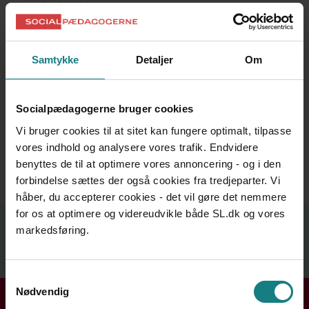
Kontekst&Lyd
Redaktør: Frederikke Halling Hastrup
Samtykke
Detaljer
Om
Socialpædagogerne bruger cookies
Lyt og følg podcasten i
Spotify
eller på
Podimo
Vi bruger cookies til at sitet kan fungere optimalt, tilpasse
Har du en Iphone? Lyt og følg podcasten i
Apple
vores indhold og analysere vores trafik. Endvidere
Podcasts
benyttes de til at optimere vores annoncering - og i den
Har du en Android? Lyt og følg podcasten i fx
forbindelse sættes der også cookies fra tredjeparter. Vi
Podbean
eller på
YouTube
håber, du accepterer cookies - det vil gøre det nemmere
Relateret indhold
for os at optimere og videreudvikle både SL.dk og vores
markedsføring.
Se mere
Samtykkevalg
Nødvendig
Få hjælp i din kreds