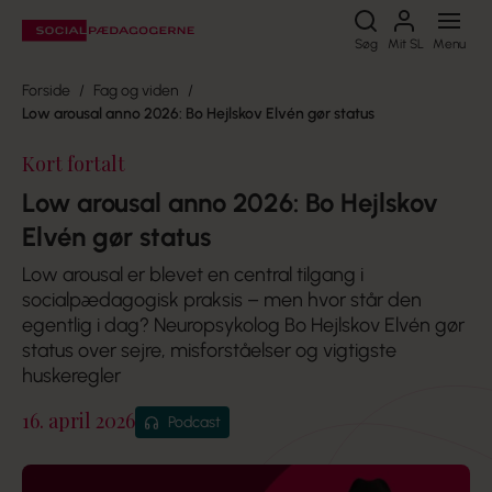
Søg
Søg
Mit SL
Menu
Forside
Fag og viden
Low arousal anno 2026: Bo Hejlskov Elvén gør status
Kort fortalt
Low arousal anno 2026: Bo Hejlskov
Elvén gør status
Low arousal er blevet en central tilgang i
socialpædagogisk praksis – men hvor står den
egentlig i dag? Neuropsykolog Bo Hejlskov Elvén gør
status over sejre, misforståelser og vigtigste
huskeregler
16. april 2026
Podcast