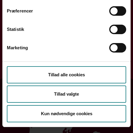
Præferencer
Handler din henvendelse sig om løn, ansættelse eller din
arbejdssituation? Din lokale kreds rådgiver dig og hjælper
dig videre.
Statistik
Søg efter din kreds
Marketing
Søg
Tillad alle cookies
Tillad valgte
Kun nødvendige cookies