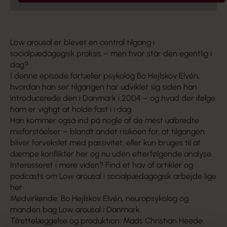
Low arousal er blevet en central tilgang i
socialpædagogisk praksis – men hvor står den egentlig i
dag?
I denne episode fortæller psykolog Bo Hejlskov Elvén,
hvordan han ser tilgangen har udviklet sig siden han
introducerede den i Danmark i 2004 – og hvad der ifølge
ham er vigtigt at holde fast i i dag.
Han kommer også ind på nogle af de mest udbredte
misforståelser – blandt andet risikoen for, at tilgangen
bliver forvekslet med passivitet, eller kun bruges til at
dæmpe konflikter her og nu uden efterfølgende analyse.
Interesseret i mere viden? Find et hav af artikler og
podcasts om Low arousal i socialpædagogisk arbejde lige
her
Medvirkende: Bo Hejlskov Elvén, neuropsykolog og
manden bag Low arousal i Danmark.
Tilrettelæggelse og produktion: Mads Christian Heede,