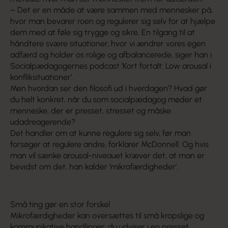
– Det er en måde at være sammen med mennesker på,
hvor man bevarer roen og regulerer sig selv for at hjælpe
dem med at føle sig trygge og sikre. En tilgang til at
håndtere svære situationer, hvor vi ændrer vores egen
adfærd og holder os rolige og afbalancerede, siger han i
Socialpædagogernes podcast ’Kort fortalt: Low arousal i
konfliksituationer’.
Men hvordan ser den filosofi ud i hverdagen? Hvad gør
du helt konkret, når du som socialpædagog møder et
menneske, der er presset, stresset og måske
udadreagerende?
Det handler om at kunne regulere sig selv, før man
forsøger at regulere andre, forklarer McDonnell. Og hvis
man vil sænke arousal-niveauet kræver det, at man er
bevidst om det, han kalder ’mikrofærdigheder’.
Små ting gør en stor forskel
Mikrofærdigheder kan oversættes til små kropslige og
kommunikative handlinger, du udviser i en presset