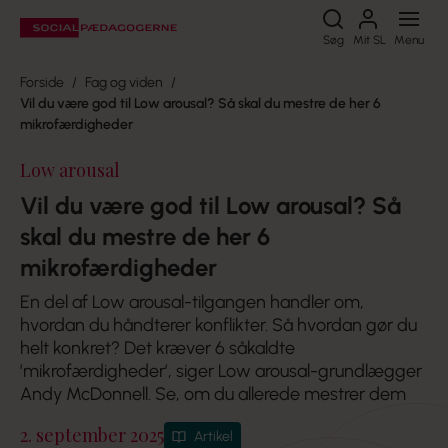
Søg
Søg
Mit SL
Menu
Forside
Fag og viden
Vil du være god til Low arousal? Så skal du mestre de her 6
mikrofærdigheder
Low arousal
Vil du være god til Low arousal? Så
skal du mestre de her 6
mikrofærdigheder
En del af Low arousal-tilgangen handler om,
hvordan du håndterer konflikter. Så hvordan gør du
helt konkret? Det kræver 6 såkaldte
’mikrofærdigheder’, siger Low arousal-grundlægger
Andy McDonnell. Se, om du allerede mestrer dem
2. september 2025
Artikel