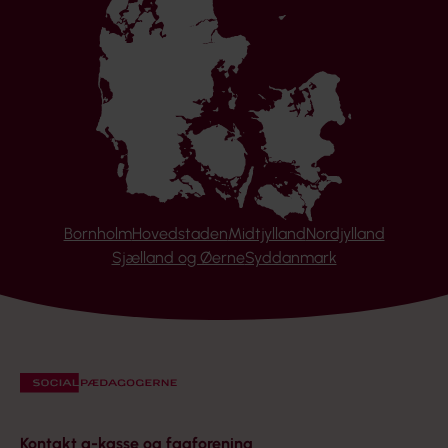
Bornholm
Hovedstaden
Midtjylland
Nordjylland
Sjælland og Øerne
Syddanmark
Kontakt a-kasse og fagforening