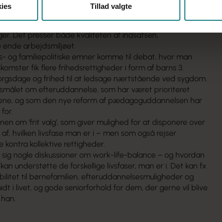
 Andersen især, at fire emne kommer i spil ved
ies
Tillad valgte
r arbejdsløsheden er rekordlav, hvilket gør, at der mangler
. Det presser både kvaliteten af indsatsen,
e ende arbejdsmiljøet.
vs- og familiepolitiske emner komme til debat, hvor man
komster fik flere frihedsrettigheder i form af barns 3.
gsdage og frihed til at ledsage nærtstående ved sygdom.
gsmålet om efteruddannelse, som har været prioriteret
e, og som den nye reform af pædagoguddannelsen har
 for.
nen om ’frit valg’, som giver mulighed for at disponere over
af, hvilken livsfase man er i – men som også rejser
e kontra kollektive rettigheder.
er sig nogle diskussioner om work-life-balance – og hvordan
an understøtte de forskellige livsfaser, man er i. Det kan fx
bilitet til børnefamilien, efteruddannelsesmuligheder og
dt i livet, og gode seniorforhold for dem, der gerne vil blive
 han.