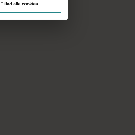
Tillad alle cookies
Hvad sker der nu?
Hold dig opdateret om forløbet
frem mod nye overenskomster for
offentligt ansatte socialpædagoger
(OK26).
Alt, du skal vide