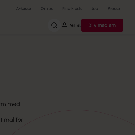
A-kasse
Om os
Find kreds
Job
Presse
Søg
Bliv medlem
Mit SL
 arm med
 mål for