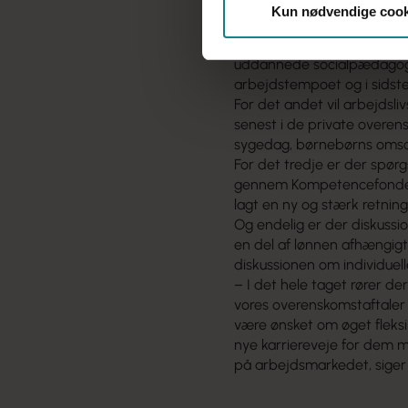
Derudover forventer Benny
Kun nødvendige cook
forhandlingsbordet.
Det ene er arbejdsmiljø. Fo
uddannede socialpædagoger
arbejdstempoet og i sidst
For det andet vil arbejdsli
senest i de private overens
sygedag, børnebørns omsor
For det tredje er der spør
gennem Kompetencefonden
lagt en ny og stærk retning
Og endelig er der diskussio
en del af lønnen afhængigt 
diskussionen om individuell
– I det hele taget rører d
vores overenskomstaftaler k
være ønsket om øget fleksi
nye karriereveje for dem mi
på arbejdsmarkedet, siger