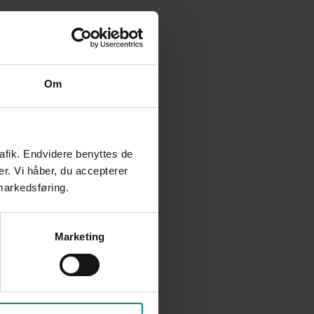
Om
rafik. Endvidere benyttes de
er. Vi håber, du accepterer
 markedsføring.
Marketing