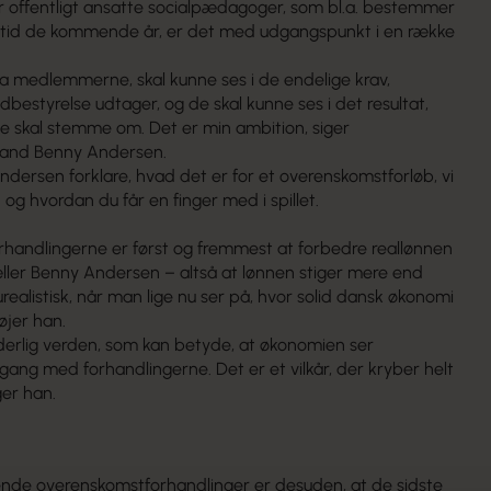
 offentligt ansatte socialpædagoger, som bl.a. bestemmer
dstid de kommende år, er det med udgangspunkt i en række
r fra medlemmerne, skal kunne ses i de endelige krav,
styrelse udtager, og de skal kunne ses i det resultat,
 skal stemme om. Det er min ambition, siger
and Benny Andersen.
ndersen forklare, hvad det er for et overenskomstforløb, vi
og hvordan du får en finger med i spillet.
rhandlingerne er først og fremmest at forbedre reallønnen
ller Benny Andersen – altså at lønnen stiger mere end
urealistisk, når man lige nu ser på, hvor solid dansk økonomi
lføjer han.
nderlig verden, som kan betyde, at økonomien ser
i gang med forhandlingerne. Det er et vilkår, der kryber helt
iger han.
nde overenskomstforhandlinger er desuden, at de sidste