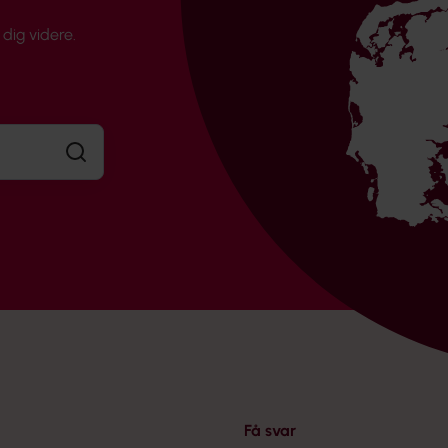
dig videre.
Søg
Få svar