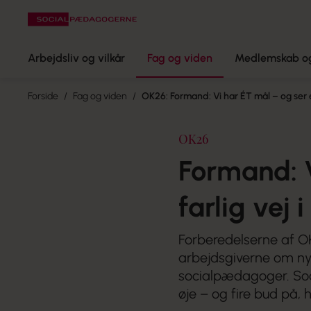
Arbejdsliv og vilkår
Fag og viden
Medlemskab og
Forside
Fag og viden
OK26: Formand: Vi har ÉT mål – og ser e
OK26
Formand: V
farlig vej 
Forberedelserne af OK
arbejdsgiverne om nye
socialpædagoger. So
øje – og fire bud på,