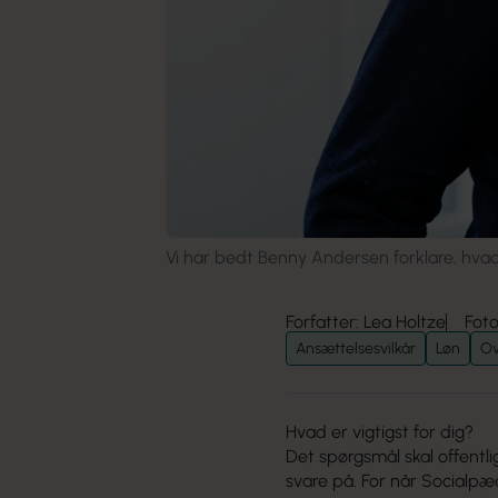
Vi har bedt Benny Andersen forklare, hvad 
Forfatter: Lea Holtze
Fot
Ansættelsesvilkår
Løn
Ov
Hvad er vigtigst for dig?
Det spørgsmål skal offent
svare på. For når Socialp