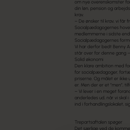
om nye overenskomster for
din løn, pension og arbej
krav.
– De ønsker til krav, vi få
Socialpædagogernes hovedbe
medlemmerne i sidste ende
Socialpædagogernes form
Vi har derfor bedt Benny A
står over for denne gang – 
Solid økonomi
Den klare ambition med fo
for socialpædagoger, fortæ
priserne. Og målet er ikke 
er. Men der er et ”men”, ti
– Vi lever i en meget fora
anderledes ud, når vi skal 
ind i forhandlingslokalet, s
Trepartsaftalen spøger
Det særlige ved de komme