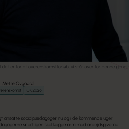
det er for et overenskomstforløb, vi står over for denne gang – 
o: Mette Ovgaard
erenskomst
OK 2026
ligt ansatte socialpædagoger nu og i de kommende uger
ædagogerne snart igen skal lægge arm med arbejdsgiverne