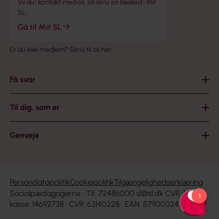
Vil du i kontakt med os, så skriv en besked i Mit
SL.
Gå til Mit SL
Er du ikke medlem?
Skriv til os her
.
Få svar
Til dig, som er
Genveje
Persondatapolitik
Cookiepolitik
Tilgængelighedserklæring
Socialpædagogerne • Tlf. 72486000
sl@sl.dk
CVR A-
kasse: 14692738 • CVR: 63140228 • EAN: 5790002476273