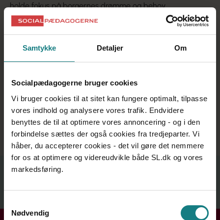
holde fokus på borgernes drømme og behov
sikre at medarbejderne er uddannede og klædt på til
opgaven
være nærværende og sætte fagligheden i spil
Samtykke
Detaljer
Om
give rum til faglig refleksion, udvikling og nytænkning
sikre koordination og samarbejde på tværs
have styr på den daglige drift
Prisen uddeles på årets lederkonference i september og
Socialpædagogerne bruger cookies
består af en statuette samt et gavekort på 5000 kr. til et
Vi bruger cookies til at sitet kan fungere optimalt, tilpasse
hotel- eller wellnessophold. Herudover inviteres
vores indhold og analysere vores trafik. Endvidere
prismodtageren til at deltage i Lederkonferencen som
benyttes de til at optimere vores annoncering - og i den
gæst.
forbindelse sættes der også cookies fra tredjeparter. Vi
håber, du accepterer cookies - det vil gøre det nemmere
for os at optimere og videreudvikle både SL.dk og vores
Relateret indhold
markedsføring.
Se mere
Samtykkevalg
Nødvendig