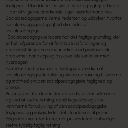
faglighed i tilbuddene. De gør et stort og vigtigt arbejde
– det vil vi gerne anerkende, siger næstformand hos
Socialpædagogerne Verne Pedersen og uddyber, hvorfor
socialpædagogisk faglighed skal ledes af
socialpædagoger.
-Socialpædagogiske ledere har det faglige grundlag, der
er helt afgørende for at forstå de udfordringer og
problemstillinger, som mennesker med psykosociale
problemer, handicap og psykiske lidelser lever med i
hverdagen.
Formålet med prisen er at synliggøre værdien af
socialpædagogisk ledelse og skabe opbakning til lederne
og stolthed om den socialpædagogiske faglighed og
praksis.
Prisen gives til en leder, der på særlig vis har udmærket
sig ved at sætte retning, opnå følgeskab og sikre
rammerne for udvikling af den socialpædagogiske
faglighed og praksis, lyder det i fundatsen til prisen.
Følgende kvaliteter tæller, når prisvinderen skal vælges:
sætte tydelig faglig retning