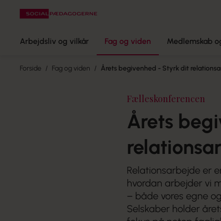
Arbejdsliv og vilkår
Fag og viden
Medlemskab og
Forside
Fag og viden
Årets begivenhed - Styrk dit relations
Fælleskonferencen
Årets begi
relationsa
Relationsarbejde er e
hvordan arbejder vi 
– både vores egne o
Selskaber holder året