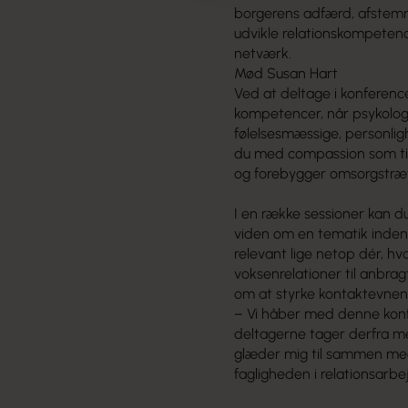
borgerens adfærd, afstemm
udvikle relationskompetenc
netværk.
Mød Susan Hart
Ved at deltage i konference
kompetencer, når psykolo
følelsesmæssige, personlig
du med compassion som til
og forebygger omsorgstræ
I en række sessioner kan du
viden om en tematik inden
relevant lige netop dér, hv
voksenrelationer til anbrag
om at styrke kontaktevne
– Vi håber med denne konfe
deltagerne tager derfra me
glæder mig til sammen me
fagligheden i relationsarb