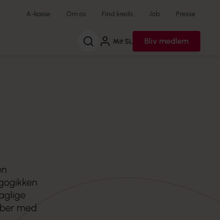
A-kasse
Om os
Find kreds
Job
Presse
Søg
Bliv medlem
Mit SL
en
agogikken
aglige
tober med