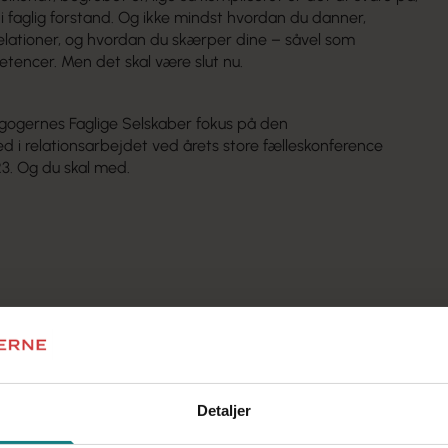
i faglig forstand. Og ikke mindst hvordan du danner,
relationer, og hvordan du skærper dine – såvel som
tencer. Men det skal være slut nu.
agogernes Faglige Selskaber fokus på den
d i relationsarbejdet ved årets store fælleskonference
23
. Og du skal med.
25. og 26. oktober 2023 på Hotel Nyborg
 dig
sl.dk/kalender
Detaljer