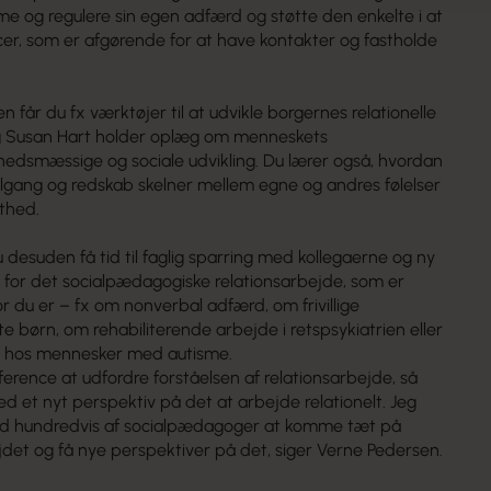
e og regulere sin egen adfærd og støtte den enkelte i at
er, som er afgørende for at have kontakter og fastholde
n får du fx værktøjer til at udvikle borgernes relationelle
g Susan Hart holder oplæg om menneskets
hedsmæssige og sociale udvikling. Du lærer også, hvordan
gang og redskab skelner mellem egne og andres følelser
thed.
 desuden få tid til faglig sparring med kollegaerne og ny
 for det socialpædagogiske relationsarbejde, som er
or du er – fx om nonverbal adfærd, om frivillige
te børn, om rehabiliterende arbejde i retspsykiatrien eller
n hos mennesker med autisme.
rence at udfordre forståelsen af relationsarbejde, så
d et nyt perspektiv på det at arbejde relationelt. Jeg
d hundredvis af socialpædagoger at komme tæt på
ejdet og få nye perspektiver på det, siger Verne Pedersen.