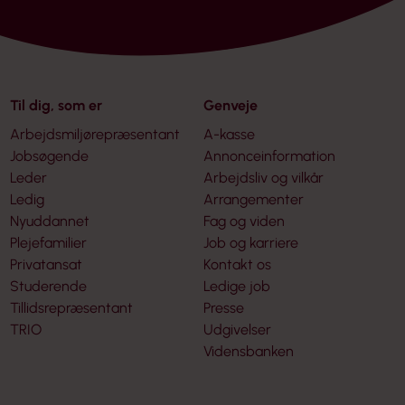
Til dig, som er
Genveje
Arbejdsmiljørepræsentant
A-kasse
Jobsøgende
Annonceinformation
Leder
Arbejdsliv og vilkår
Ledig
Arrangementer
Nyuddannet
Fag og viden
Plejefamilier
Job og karriere
Privatansat
Kontakt os
Studerende
Ledige job
Tillidsrepræsentant
Presse
TRIO
Udgivelser
Vidensbanken