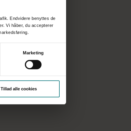
rafik. Endvidere benyttes de
er. Vi håber, du accepterer
 markedsføring.
Marketing
Tillad alle cookies
Verne Pedersen,
forbundsnæstformand