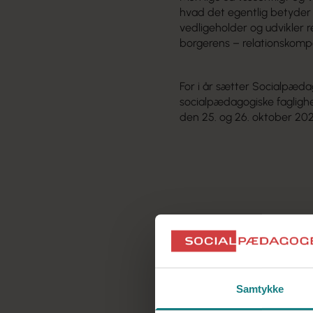
hvad det egentlig betyder 
vedligeholder og udvikler 
borgerens – relationskompe
For i år sætter Socialpæd
socialpædagogiske faglighe
den
25. og 26. oktober 20
Strand
. Du kan tilmelde
Samtykke