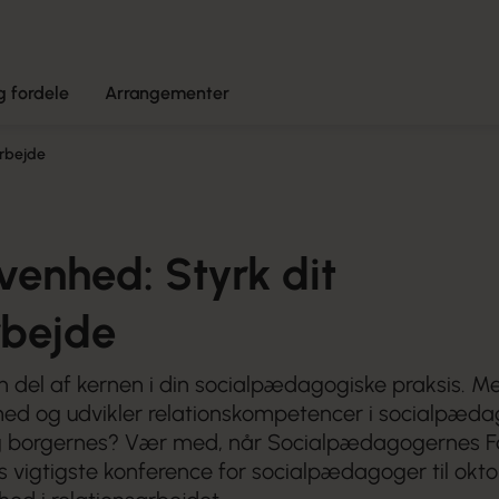
 fordele
Arrangementer
arbejde
venhed: Styrk dit
rbejde
n del af kernen i din socialpædagogiske praksis. M
med og udvikler relationskompetencer i socialpæd
g borgernes? Vær med, når Socialpædagogernes F
s vigtigste konference for socialpædagoger til ok