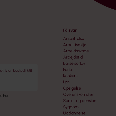
Få svar
Ansættelse
Arbejdsmiljø
Arbejdsskade
Arbejdstid
Barselsorlov
Ferie
 skriv en besked i Mit
Konkurs
Løn
Opsigelse
Overenskomster
 os her
.
Senior og pension
Sygdom
Uddannelse