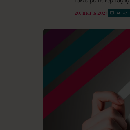
fokus på netop faglig
20. marts 2023
Artikel