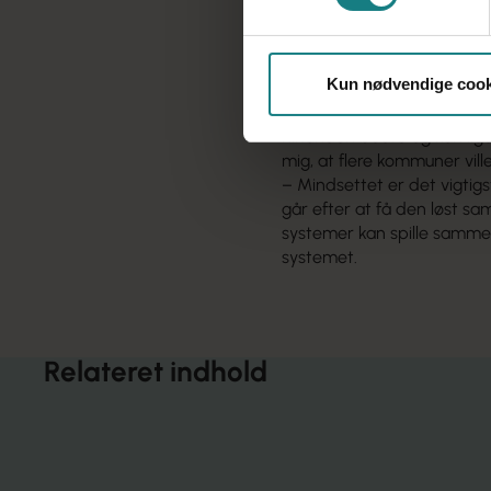
inddraget.
Kommunen udbyder desuden
undervisere. Og så er der e
Kun nødvendige cook
fagprofessionel hjælp døgn
– Det bedste ved det samle
hinanden bedre og kan lige
mig, at flere kommuner ville
– Mindsettet er det vigtig
går efter at få den løst s
systemer kan spille samme
systemet.
Relateret indhold