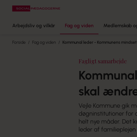
Arbejdsliv og vilkår
Fag og viden
Medlemskab og
Forside
Fag og viden
Kommunal leder - Kommunens mindset 
Fagligt samarbejde
Kommunal 
skal ændr
Vejle Kommune gik me
døgninstitutioner fo
helt nye måder. Det k
leder af familieplejen