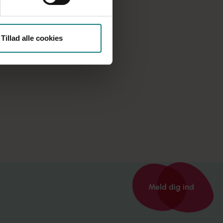
Tillad alle cookies
Malene Fredsted, leder af
familieplejen
Meld dig ind