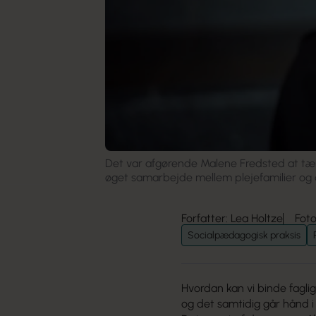
Det var afgørende Malene Fredsted at tæ
øget samarbejde mellem plejefamilier og d
Forfatter: Lea Holtze
Fot
Socialpædagogisk praksis
Hvordan kan vi binde fagli
og det samtidig går hånd