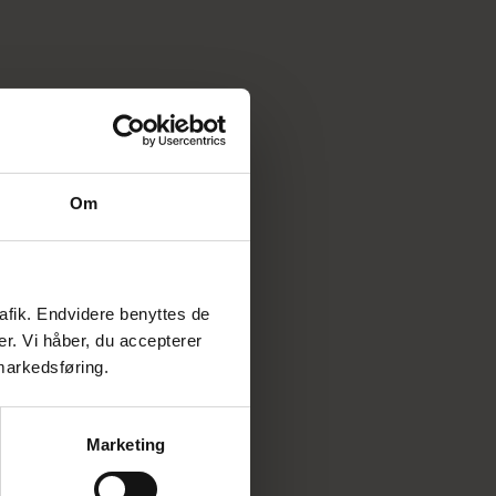
Om
rafik. Endvidere benyttes de
er. Vi håber, du accepterer
 markedsføring.
Marketing