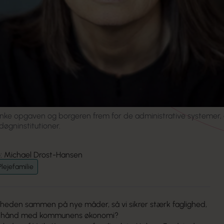
nke opgaven og borgeren frem for de administrative systemer,
øgninstitutioner.
o: Michael Drost-Hansen
Plejefamilie
gheden sammen på nye måder, så vi sikrer stærk faglighed,
 i hånd med kommunens økonomi?