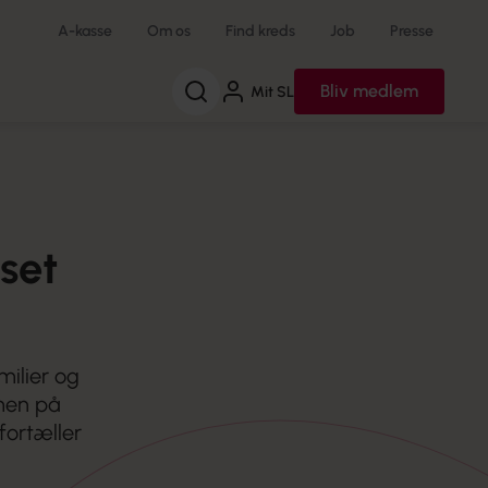
A-kasse
Om os
Find kreds
Job
Presse
Søg
Bliv medlem
Mit SL
set
ilier og
men på
fortæller