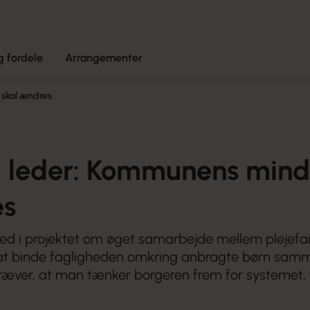
 fordele
Arrangementer
skal ændres
leder: Kommunens mind
es
d i projektet om øget samarbejde mellem plejefam
r at binde fagligheden omkring anbragte børn sam
ræver, at man tænker borgeren frem for systemet, 