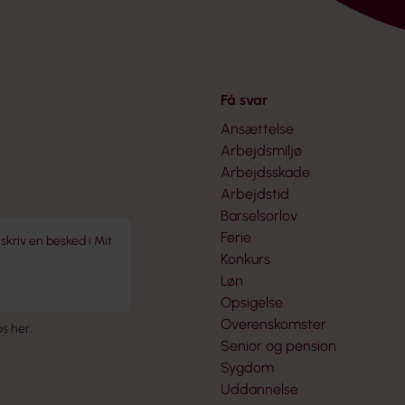
Få svar
Ansættelse
Arbejdsmiljø
Arbejdsskade
Arbejdstid
Barselsorlov
Ferie
 skriv en besked i Mit
Konkurs
Løn
Opsigelse
Overenskomster
 os her
.
Senior og pension
Sygdom
Uddannelse