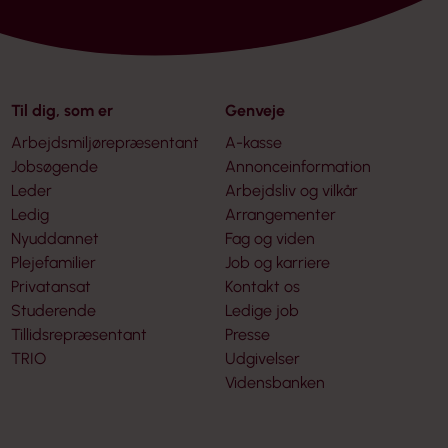
Til dig, som er
Genveje
Arbejdsmiljørepræsentant
A-kasse
Jobsøgende
Annonceinformation
Leder
Arbejdsliv og vilkår
Ledig
Arrangementer
Nyuddannet
Fag og viden
Plejefamilier
Job og karriere
Privatansat
Kontakt os
Studerende
Ledige job
Tillidsrepræsentant
Presse
TRIO
Udgivelser
Vidensbanken