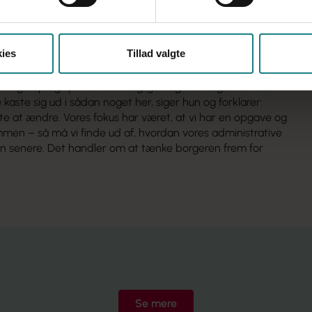
 kurser til plejefamilierne med socialpædagoger som
tableret en akuttelefon, så plejefamilierne har adgang til
ies
Tillad valgte
et rundt.
de projekt er, at nu kender alle rundt om barnet
 ringe op og sparre i det daglige. Jeg kunne godt ønske
 kaste sig ud i sådan noget her, siger hun og forklarer:
ste at ændre. Vores fokus har været, at vi har en opgave og
ammen – så må vi finde ud af, hvordan vores administrative
n senere. Det handler om at tænke borgeren frem for
Se mere