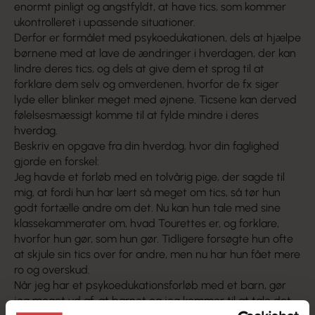
enormt pinligt og angstfyldt, at have tics, som kommer
ukontrolleret i upassende situationer.
Derfor er formålet med psykoedukationen, dels at hjælpe
børnene med at lave de ændringer i hverdagen, der kan
lindre deres tics, og dels at give dem et sprog til at
forklare dem selv og omverdenen, hvorfor de fx siger
lyde eller blinker meget med øjnene. Ticsene kan derved
følelsesmæssigt komme til at fylde mindre i deres
hverdag.
Beskriv en opgave fra din hverdag, hvor din faglighed
gjorde en forskel:
Jeg havde et forløb med en tolvårig pige, der sagde til
mig, at fordi hun har lært så meget om tics, så tør hun
godt fortælle andre om det. Nu kan hun tale med sine
klassekammerater om, hvad Tourettes er, og forklare,
hvorfor hun gør, som hun gør. Tidligere forsøgte hun ofte
at skjule sin tics over for andre, men nu har hun fået mere
ro og overskud.
Når jeg har et psykoedukationsforløb med et barn, gør
jeg meget ud af, at barnet og jeg kommer til at tale det