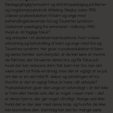
Pædagogfaglig konsulent og distriktspædagog på Børne-
og Ungdomspsykiatrisk Afdeling, Skejby, siden 1993.
Udøver psykoedukation til børn og unge med
behandlingskrævende tics og Tourettes syndrom.
Uddannet pædagog fra seminariet i Aalborg i 1990
Hvad er dit faglige fokus?
Jeg arbejder i et skolebørnsambulatorie, hvor vi laver
udredning og behandling af børn og unge med tics og
Tourettes syndrom. Her giver vi psykoedukation til børn
og deres familier, som betyder, at de kan lære at mestre
de faktorer, der forværrer deres tics, og får fokus på,
hvad der kan reducere dem. Når børn har tics, kan det
være svært at finde en årsag, men det er vigtigt at se på,
om der er en rød tråd ift. debut og udviklingen af tics.
Hvorfor er det et vigtigt fokus at have i dit arbejde?
Psykoedukation giver den unge en selvindsigt i, at det ikke
er ham eller hende selv, der er noget i vejen med – det
er deres hjerne, der gør noget ufrivilligt. Mange ved ikke,
hvad det er der sker med deres krop, og hvorfor de ikke
kan kontrollere den. Samtidig kan det for mange være