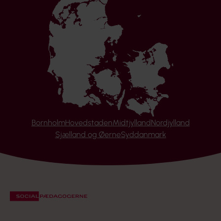
Bornholm
Hovedstaden
Midtjylland
Nordjylland
Sjælland og Øerne
Syddanmark