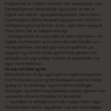
Programmet er stykket sammen i tæt samarbejde med
Familieplejernes Landsudvalg. Og ud over, at der er
fagfolk som børne- og ungdomspsykiater Søren Hertz,
psykoterapeut Bente Nørgaard og supervisor Christina
Abildgaard på programmet, vil der også være oplæg af
Danni Elmo, der er tidligere anbragt.
– Deltagerne får en bred palet af viden med hjem – fra
fagfolk, fra hinanden og fra dem, det hele handler om,
nemlig børnene. Det skal give nye perspektiver på
opgaven og derved styrke og fastholde glæden ved
arbejdet, som jeg tydeligt mærker, at plejefamilier har,
siger Verne Pedersen.
Få svar om ferie og løn
På konferencen vil der også være en fagforeningsbasar,
hvor forbundets jurist og familieplejekonsulenter holder
oplæg om fx vederlags- og kontraktforhandlinger,
ferieregler og omkostningsdækkede ydelser, ligesom man
i pauserne vil kunne få tjekket sin lønseddel.
– Jeg håber, at deltagerne på alle mulige måder tager
styrkede hjem derfra. Jeg glæder mig selv til de faglige