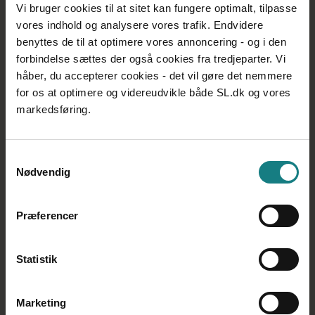
Vi bruger cookies til at sitet kan fungere optimalt, tilpasse
Rabatter og bonus gennem Forbrugsforeningen.
vores indhold og analysere vores trafik. Endvidere
Lønforsikring, som dækker 80 % af din løn i op til 6
benyttes de til at optimere vores annoncering - og i den
måneder, når du er medlem af
forbindelse sættes der også cookies fra tredjeparter. Vi
Socialpædagogerne og Socialpædagogernes a-
kasse.
håber, du accepterer cookies - det vil gøre det nemmere
Gratis krisehjælp hos Healthcare.
for os at optimere og videreudvikle både SL.dk og vores
kontante
markedsføring.
medlemsfordele
bliv medlem
Samtykkevalg
Nødvendig
Præferencer
Statistik
Marketing