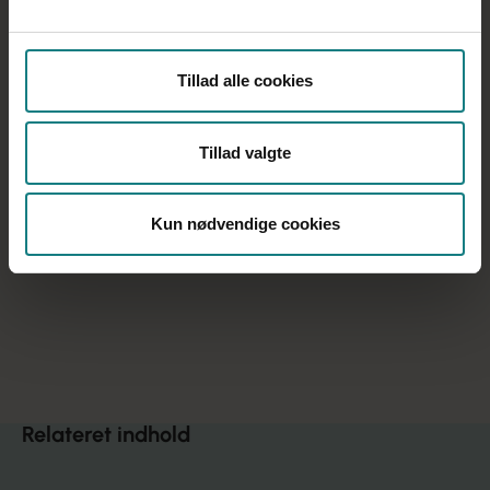
Tilmeld dig her.
Tillad alle cookies
Tillad valgte
Gå aldrig alene til kontraktforhandlinger. Tag
gerne en konsulent fra kredsen med, hvor det er
Kun nødvendige cookies
muligt.
Få altid kredsen til at læse din kontrakt igennem,
inden du skriver under.
Du er omfattet af ferieloven og har derfor ret til at
holde ferie uden plejebørn. Aftal på forhånd med
kommunen, at du skal have et ekstra vederlag, hvis
du vælger at holde ferie med plejebørn.
Relateret indhold