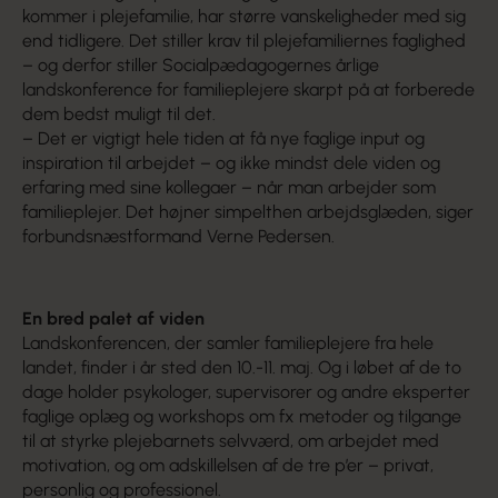
kommer i plejefamilie, har større vanskeligheder med sig
end tidligere. Det stiller krav til plejefamiliernes faglighed
– og derfor stiller Socialpædagogernes årlige
landskonference for familieplejere skarpt på at forberede
dem bedst muligt til det.
– Det er vigtigt hele tiden at få nye faglige input og
inspiration til arbejdet – og ikke mindst dele viden og
erfaring med sine kollegaer – når man arbejder som
familieplejer. Det højner simpelthen arbejdsglæden, siger
forbundsnæstformand Verne Pedersen.
En bred palet af viden
Landskonferencen, der samler familieplejere fra hele
landet, finder i år sted den 10.-11. maj. Og i løbet af de to
dage holder psykologer, supervisorer og andre eksperter
faglige oplæg og workshops om fx metoder og tilgange
til at styrke plejebarnets selvværd, om arbejdet med
motivation, og om adskillelsen af de tre p’er – privat,
personlig og professionel.