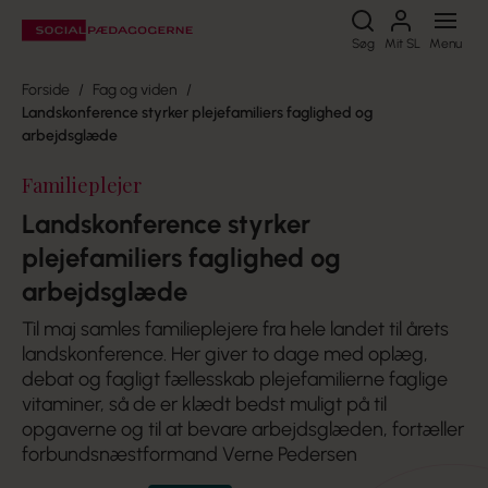
Søg
Søg
Mit SL
Menu
Forside
Fag og viden
Landskonference styrker plejefamiliers faglighed og
arbejdsglæde
Familieplejer
Landskonference styrker
plejefamiliers faglighed og
arbejdsglæde
Til maj samles familieplejere fra hele landet til årets
landskonference. Her giver to dage med oplæg,
debat og fagligt fællesskab plejefamilierne faglige
vitaminer, så de er klædt bedst muligt på til
opgaverne og til at bevare arbejdsglæden, fortæller
forbundsnæstformand Verne Pedersen