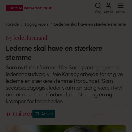
Søg
Søg
Mit SL
Menu
Forside
Fag og viden
Lederne skal have en stærkere stemme
Ny lederformand
Lederne skal have en stærkere
stemme
Som nytiltrådt formand for Socialpædagogernes
lederlandsudvalg vil Mie Karleby arbejde for at give
lederne en stærkere stemme i forbundet. 'Som
socialpædagogisk leder skal man aldrig være i tvivl
om, at man har et forbund, der står bag én og
kæmper for fagligheden'
31. maj 2021
Artikel