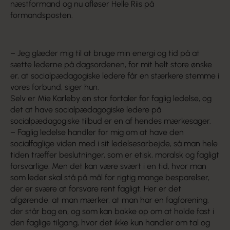
næstformand og nu afløser Helle Riis på
formandsposten.
– Jeg glæder mig til at bruge min energi og tid på at
sætte lederne på dagsordenen, for mit helt store ønske
er, at socialpædagogiske ledere får en stærkere stemme i
vores forbund, siger hun.
Selv er Mie Karleby en stor fortaler for faglig ledelse, og
det at have socialpædagogiske ledere på
socialpædagogiske tilbud er en af hendes mærkesager.
– Faglig ledelse handler for mig om at have den
socialfaglige viden med i sit ledelsesarbejde, så man hele
tiden træffer beslutninger, som er etisk, moralsk og fagligt
forsvarlige. Men det kan være svært i en tid, hvor man
som leder skal stå på mål for rigtig mange besparelser,
der er svære at forsvare rent fagligt. Her er det
afgørende, at man mærker, at man har en fagforening,
der står bag en, og som kan bakke op om at holde fast i
den faglige tilgang, hvor det ikke kun handler om tal og