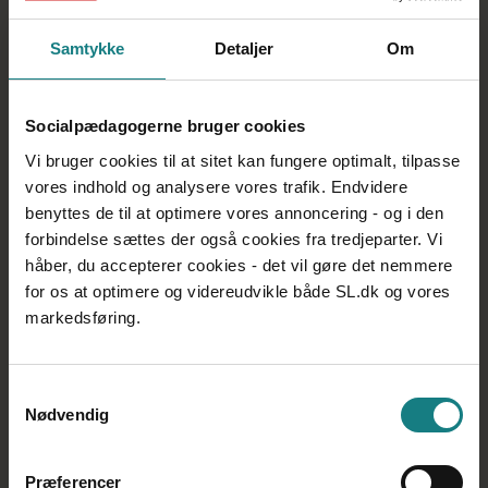
er nødt til at tage fat på, og det ligger jo også fint i
forlængelse af kongresbeslutningen ’Sammen former vi
Samtykke
Detaljer
Om
det gode arbejdsmiljø’.
Ledelse i kompleksitet
Endelig er der i lederlandsudvalgt planer om at gentage
Socialpædagogerne bruger cookies
uddannelsesforløbet ’Ledelse i kompleksitet’, der blev
Vi bruger cookies til at sitet kan fungere optimalt, tilpasse
gennemført i 2019/2020.
vores indhold og analysere vores trafik. Endvidere
– Vi har fået mange positive tilbagemeldinger på det
benyttes de til at optimere vores annoncering - og i den
forløb, så det vil vi gerne genoptage med både et øst-
og et vestforløb. Endelig har vi planer om at bruge nogle
forbindelse sættes der også cookies fra tredjeparter. Vi
af de gode erfaringer, vi har høstet under
håber, du accepterer cookies - det vil gøre det nemmere
coronapandemien, så vi også fremadrettet vil benytte
for os at optimere og videreudvikle både SL.dk og vores
digitale tilbud som fx webinarer eller virtuelle temadage.
markedsføring.
Det har mange af os fået smag for, og vi skal jo tage det
gode med videre, siger Mie Karleby.
På
sl.dk/ledere
kan du læse mere om lederlandsudvalget.
Samtykkevalg
Nødvendig
Præferencer