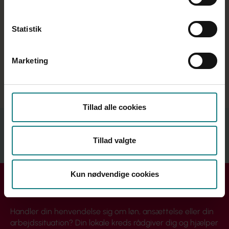
Statistik
Marketing
Læs Lederlandsudvalgets skriftlige beretning 2019-
2021
Tillad alle cookies
Relateret indhold
Tillad valgte
Se mere
Kun nødvendige cookies
Få hjælp i din kreds
Handler din henvendelse sig om løn, ansættelse eller din
arbejdssituation? Din lokale kreds rådgiver dig og hjælper