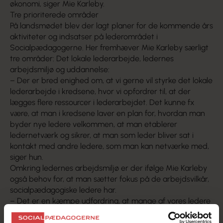
økonomi, siger Mie Karleby.
Tre prioriterede områder
På landsmødet blev der lagt planer for de kommende års
aktiviteter og indsatser på lederområdet i
Socialpædagogerne. Her fremhæver Mie Karleby særligt
tre områder: Det lokale lederarbejde, ledernes
arbejdsmiljø og uddannelse:
– Der er bred enighed om, at vi gerne vil styrke det lokale
lederarbejde i kredsene, hvor vi opfordrer til, at der
lægges flere ressourcer i lederarbejdet. Det kunne fx
være, at man i kredsene laver en plan for, hvordan man
byder nye ledere velkommen, at man etablerer
ledernetværk og sikrer, at man som leder bliver sat i
kontakt med andre ledere, som man kan netværke med,
siger hun.
Omkring ledernes arbejdsmiljø er der ifølge Mie Karleby
også behov for, at man sætter fokus på de arbejdsvilkår,
socialpædagogiske ledere har.
– Det er en kæmpe udfordring, at mange af vores ledere
arbejder op mod 60 timer om ugen og forventes at
svare på mails 24/7. Det arbejdspres er en udfordring, vi