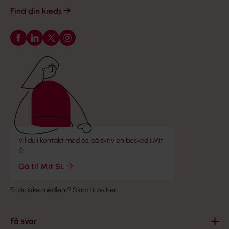
Find din kreds
Følg os på Facebook
Følg os på LinkedIn
Følg os på X
Følg os på Instagram
Vil du i kontakt med os, så skriv en besked i Mit
SL.
Gå til Mit SL
Er du ikke medlem?
Skriv til os her
.
Få svar