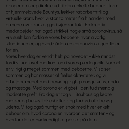
bringer omsorg direkte ud til den enkelte beboer i form
af hjemmelavede Bountys, lækker rabarbertrifli og
virtuelle kram, hvor vi står to meter fra hinanden med
armene over kors og god øjenkontakt. En kreativ
medarbejder har også strikket nogle små coronavirus, så
vi visuelt kan forklare vores beboere, hvor alvorlig
situationen er, og hvad sådan en coronavirus egentlig er
for en.
Vores hverdag er vendt helt på hovedet - ikke mindst
fordi vi har lavet markant om i vores pædagogik. Normalt
er vi rigtig meget sammen med beboerne. Vi spiser
sammen og har masser af fælles aktiviteter, og vi
arbejder meget med berøring, rigtig mange knus, nada
og massage. Med corona er vi gået i den fuldstændig
modsatte grøft. Fra dag et tog vi i Bauhaus og købte
masker og beskyttelsesbriller - og forbød alle besøg
udefra. Vi tog også hurtigt en snak med hver enkelt
beboer om, hvad corona er, hvordan det smitter - og
hvorfor det er nødvendigt at passe på dem.