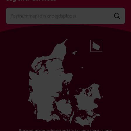
Søg
Bornholm
Hovedstaden
Midtjylland
Nordjylland