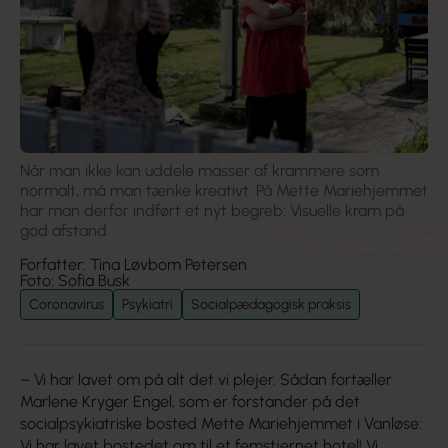
Når man ikke kan uddele masser af krammere som
normalt, må man tænke kreativt. På Mette Mariehjemmet
har man derfor indført et nyt begreb: Visuelle kram på
god afstand
Forfatter: Tina Løvbom Petersen
Foto: Sofia Busk
Coronavirus
Psykiatri
Socialpædagogisk praksis
– Vi har lavet om på alt det vi plejer. Sådan fortæller
Marlene Kryger Engel, som er forstander på det
socialpsykiatriske bosted Mette Mariehjemmet i Vanløse:
Vi har lavet bostedet om til et femstjernet hotel! Vi