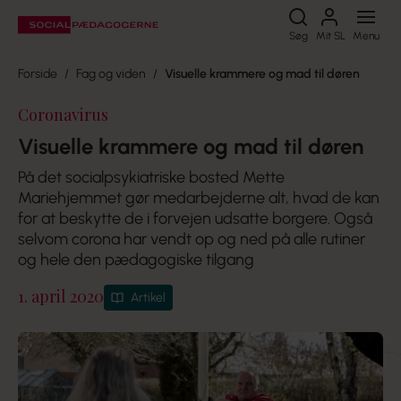
Søg
Søg
Mit SL
Menu
Forside
Fag og viden
Visuelle krammere og mad til døren
Coronavirus
Visuelle krammere og mad til døren
På det socialpsykiatriske bosted Mette
Mariehjemmet gør medarbejderne alt, hvad de kan
for at beskytte de i forvejen udsatte borgere. Også
selvom corona har vendt op og ned på alle rutiner
og hele den pædagogiske tilgang
1. april 2020
Artikel