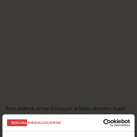
Rent praktisk så har vi stoppet al fælles aktivitet i huset
og justeret vores åbendør politik. Vi laver mad til
beboerne tre gange om dagen, og så tager vi hver enkelt
beboer ud én af gangen og sørger for, at de får vasket
hænder og sprittet af, før maden udleveres. Ingen spiser