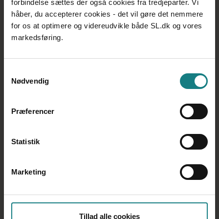
være en god måde at inddrage forældrene på.
forbindelse sættes der også cookies fra tredjeparter. Vi
håber, du accepterer cookies - det vil gøre det nemmere
for os at optimere og videreudvikle både SL.dk og vores
markedsføring.
Samtykkevalg
Nødvendig
Præferencer
Statistik
De voksnes ansvar
For de fleste børn har det været positivt at komme
Marketing
tilbage til Liljeborg efter en ufrivillig lang pause fra
opholdet, selvom det godt kan være svært igen at være
væk fra mor og far.
– Men børnene er så utrolig gode til at hjælpe og støtte
Tillad alle cookies