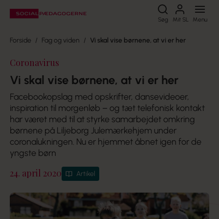
Søg
Søg
Mit SL
Menu
Forside
Fag og viden
Vi skal vise børnene, at vi er her
Coronavirus
Vi skal vise børnene, at vi er her
Facebookopslag med opskrifter, dansevideoer,
inspiration til morgenløb – og tæt telefonisk kontakt
har været med til at styrke samarbejdet omkring
børnene på Liljeborg Julemærkehjem under
coronalukningen. Nu er hjemmet åbnet igen for de
yngste børn
24. april 2020
Artikel