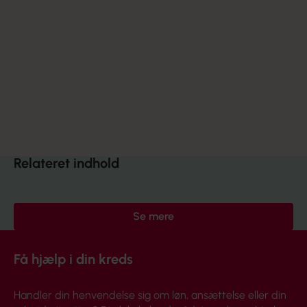
Åbnede i januar 2018 i Roskilde og er det nyeste af
de i alt fem Julemærkehjem i Danmark.
Liljeborg har plads til 48 børn i alderen 7-14 år.
Børnene bor på tomandsværelser og er tilknyttet
et af hjemmets fire teams: nord, syd, øst, vest.
Der er i alt 36 medarbejdere på Liljeborg, hvoraf
ca. halvdelen er socialpædagoger.
julemaerket.dk
Relateret indhold
Se mere
Få hjælp i din kreds
Handler din henvendelse sig om løn, ansættelse eller din