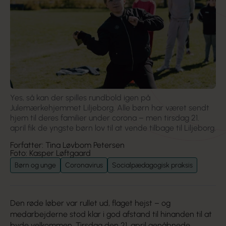
Yes, så kan der spilles rundbold igen på
Julemærkehjemmet Liljeborg. Alle børn har været sendt
hjem til deres familier under corona – men tirsdag 21.
april fik de yngste børn lov til at vende tilbage til Liljeborg.
Forfatter: Tina Løvbom Petersen
Foto: Kasper Løftgaard
Børn og unge
Coronavirus
Socialpædagogisk praksis
Den røde løber var rullet ud, flaget hejst – og
medarbejderne stod klar i god afstand til hinanden til at
byde velkommen. Tirsdag den 21. april genåbnede