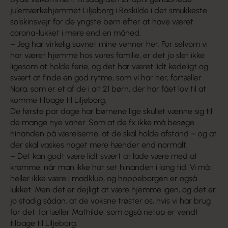
julemærkehjemmet Liljeborg i Roskilde i det smukkeste
solskinsvejr for de yngste børn efter at have været
corona-lukket i mere end en måned.
– Jeg har virkelig savnet mine venner her. For selvom vi
har været hjemme hos vores familie, er det jo slet ikke
ligesom at holde ferie, og det har været lidt kedeligt og
svært at finde en god rytme, som vi har her, fortæller
Nora, som er et af de i alt 21 børn, der har fået lov til at
komme tilbage til Liljeborg.
De første par dage har børnene lige skullet vænne sig til
de mange nye vaner. Som at de fx ikke må besøge
hinanden på værelserne, at de skal holde afstand – og at
der skal vaskes noget mere hænder end normalt.
– Det kan godt være lidt svært at lade være med at
kramme, når man ikke har set hinanden i lang tid. Vi må
heller ikke være i madklub, og hoppeborgen er også
lukket. Men det er dejligt at være hjemme igen, og det er
jo stadig sådan, at de voksne trøster os, hvis vi har brug
for det, fortæller Mathilde, som også netop er vendt
tilbage til Liljeborg.