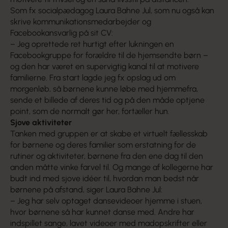
Som fx socialpædagog Laura Bahne Jul, som nu også kan
skrive kommunikationsmedarbejder og
Facebookansvarlig på sit CV:
– Jeg oprettede ret hurtigt efter lukningen en
Facebookgruppe for forældre til de hjemsendte børn –
og den har været en supervigtig kanal til at motivere
familierne. Fra start lagde jeg fx opslag ud om
morgenløb, så børnene kunne løbe med hjemmefra,
sende et billede af deres tid og på den måde optjene
point, som de normalt gør her, fortæller hun.
Sjove aktiviteter
Tanken med gruppen er at skabe et virtuelt fællesskab
for børnene og deres familier som erstatning for de
rutiner og aktiviteter, børnene fra den ene dag til den
anden måtte vinke farvel til. Og mange af kollegerne har
budt ind med sjove idéer til, hvordan man bedst når
børnene på afstand, siger Laura Bahne Jul:
– Jeg har selv optaget dansevideoer hjemme i stuen,
hvor børnene så har kunnet danse med. Andre har
indspillet sange, lavet videoer med madopskrifter eller