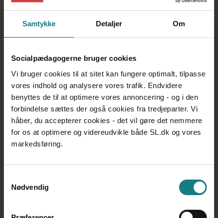
1. Det er okay at blive frustreret
Samtykke
Detaljer
Om
Socialpædagogerne bruger cookies
Vi bruger cookies til at sitet kan fungere optimalt, tilpasse
vores indhold og analysere vores trafik. Endvidere
benyttes de til at optimere vores annoncering - og i den
forbindelse sættes der også cookies fra tredjeparter. Vi
2. Har du set tingene fra den andens perspektiv?
håber, du accepterer cookies - det vil gøre det nemmere
for os at optimere og videreudvikle både SL.dk og vores
markedsføring.
Samtykkevalg
Nødvendig
3. Har du den viden, du skal have, eller tror du
det?
Præferencer