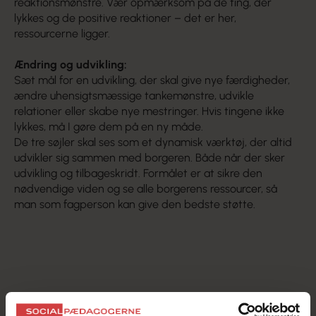
reaktionsmønstre. Vær opmærksom på de ting, der
lykkes og de positive reaktioner – det er her,
ressourcerne ligger.
Ændring og udvikling:
Sæt mål for en udvikling, der skal give nye færdigheder,
ændre uhensigtsmæssige tankemønstre, udvikle
relationer eller skabe nye mestringer. Hvis tingene ikke
lykkes, må I gøre dem på en ny måde.
De tre søjler skal ses som et dynamisk værktøj, der altid
udvikler sig sammen med borgeren. Både når der sker
udvikling og tilbageskridt. Formålet er at sikre den
nødvendige viden og se alle borgerens ressourcer, så
man som fagperson kan give den bedste støtte.