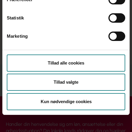
Statistik
Marketing
PsykologCentret
Tillad alle cookies
Relateret indhold
Tillad valgte
Se mere
Kun nødvendige cookies
Få hjælp i din kreds
Handler din henvendelse sig om løn, ansættelse eller din
arbejdssituation? Din lokale kreds rådgiver dig og hjælper