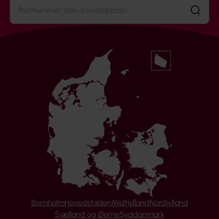
Søg
Bornholm
Hovedstaden
Midtjylland
Nordjylland
Sjælland og Øerne
Syddanmark