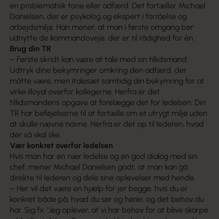
en problematisk tone eller adfærd. Det fortæller Michael
Danielsen, der er psykolog og ekspert i forråelse og
arbejdsmiljø. Han mener, at man i første omgang bør
udnytte de kommandoveje, der er til rådighed for én.
Brug din TR
– Første skridt kan være at tale med sin tillidsmand.
Udtryk dine bekymringer omkring den adfærd, der
måtte være, men italesæt samtidig din bekymring for at
virke illoyal overfor kollegerne. Herfra er det
tillidsmandens opgave at forelægge det for ledelsen. Din
TR har beføjelserne til at fortælle om et utrygt miljø uden
at skulle nævne navne. Herfra er det op til lederen, hvad
der så skal ske.
Vær konkret overfor ledelsen
Hvis man har en nær ledelse og en god dialog med sin
chef, mener Michael Danielsen godt, at man kan gå
direkte til lederen og dele sine oplevelser med hende.
– Her vil det være en hjælp for jer begge, hvis du er
konkret både på, hvad du ser og hører, og det behov du
har. Sig fx: 'Jeg oplever, at vi har behov for at blive skarpe