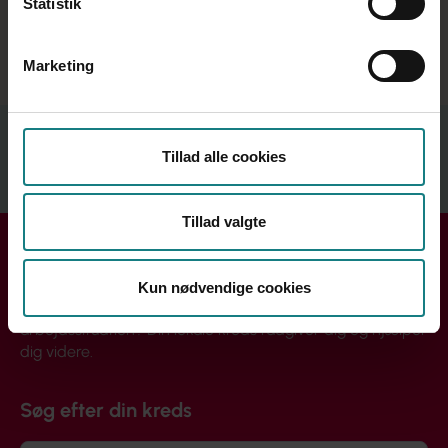
Statistik
Marketing
Relateret indhold
Tillad alle cookies
Se mere
Tillad valgte
Få hjælp i din kreds
Kun nødvendige cookies
Handler din henvendelse sig om løn, ansættelse eller din
arbejdssituation? Din lokale kreds rådgiver dig og hjælper
dig videre.
Søg efter din kreds