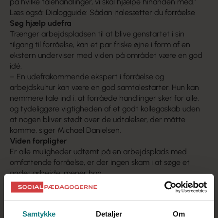
på hvilke talehandlinger, vi skal hjælpe hinanden med.'
Læs også: Dialogguide: Sådan italesætter du forråelse
Søg hjælp udefra
Trænger arbejdspladsen til at blive genstartet i sin
tilgang til forråelse, kan et par friske øjne i form af en
ekstern underviser med viden på området være en god
idé.
– En udefrakommende ekspert i forråelse og
arbejdskultur kan være en god samtalestarter. Hun kan
nemmere tale ind i, at forråede handlinger sker for alle,
og tydeliggøre vigtigheden af et godt kollegaskab uden
at nogen bliver stødt over de udtalelser, der måtte
komme, siger Michael Danielsen.
Viden forpligter
Er alle muligheder udtømt på en arbejdsplads med
omfattende forråelse, er der ingen skam i at søge et
andet arbejde, mener han.
– Men som fagperson er man forpligtet til at kontakte
Arbejdstilsynet og opfordre dem til at besøge stedet og
tage et blik på kulturen.
Samtykke
Detaljer
Om
Michael Danielsen ved godt, at virkeligheden ikke altid