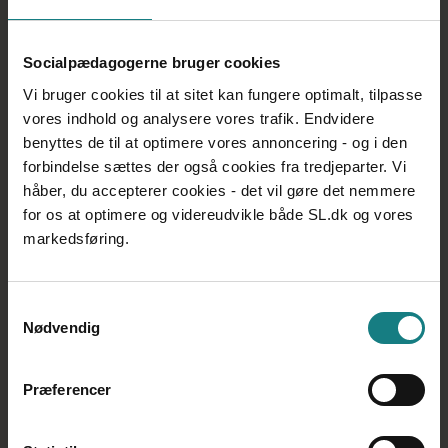
følger reglerne, og at forhold til kolleger, leder og borgere
også spiller en stor rolle. Alligevel mener han, at når det
kommer til forråelse, bør man leve op til sit ansvar.
Socialpædagogerne bruger cookies
– I virkeligheden burde socialpædagogiske
Vi bruger cookies til at sitet kan fungere optimalt, tilpasse
arbejdspladser have en whistleblower-ordning, for det
vores indhold og analysere vores trafik. Endvidere
er meget kompliceret. Men uanset hvad vil jeg mene, at
benyttes de til at optimere vores annoncering - og i den
viden forpligter. Der er altid handlemuligheder, selvom
forbindelse sættes der også cookies fra tredjeparter. Vi
det kan være meget kompliceret ude i virkelighedens
håber, du accepterer cookies - det vil gøre det nemmere
verden.
for os at optimere og videreudvikle både SL.dk og vores
markedsføring.
Samtykkevalg
Nødvendig
Præferencer