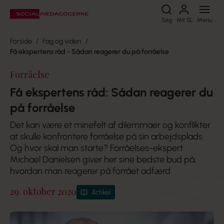
Søg
Søg
Mit SL
Menu
Forside
Fag og viden
Få ekspertens råd - Sådan reagerer du på forråelse
Forråelse
Få ekspertens råd: Sådan reagerer du
på forråelse
Det kan være et minefelt af dilemmaer og konflikter
at skulle konfrontere forråelse på sin arbejdsplads.
Og hvor skal man starte? Forråelses-ekspert
Michael Danielsen giver her sine bedste bud på,
hvordan man reagerer på forrået adfærd
29. oktober 2020
Artikel