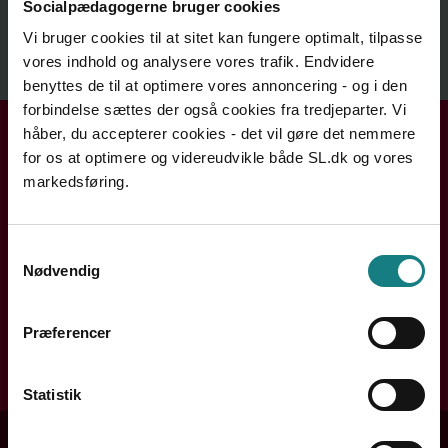
Relateret indhold
Socialpædagogerne bruger cookies
Vi bruger cookies til at sitet kan fungere optimalt, tilpasse
vores indhold og analysere vores trafik. Endvidere
Se mere
benyttes de til at optimere vores annoncering - og i den
forbindelse sættes der også cookies fra tredjeparter. Vi
håber, du accepterer cookies - det vil gøre det nemmere
Få hjælp i din kreds
for os at optimere og videreudvikle både SL.dk og vores
markedsføring.
Handler din henvendelse sig om løn, ansættelse eller din
arbejdssituation? Din lokale kreds rådgiver dig og hjælper
dig videre.
Samtykkevalg
Nødvendig
Søg efter din kreds
Præferencer
Søg
Statistik