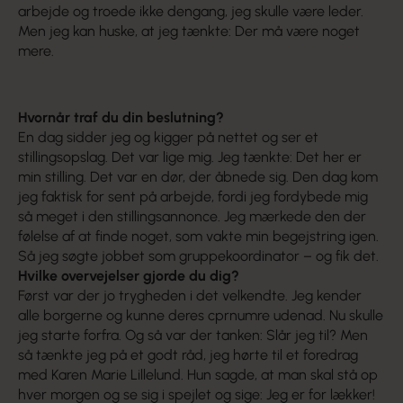
arbejde og troede ikke dengang, jeg skulle være leder.
Men jeg kan huske, at jeg tænkte: Der må være noget
mere.
Hvornår traf du din beslutning?
En dag sidder jeg og kigger på nettet og ser et
stillingsopslag. Det var lige mig. Jeg tænkte: Det her er
min stilling. Det var en dør, der åbnede sig. Den dag kom
jeg faktisk for sent på arbejde, fordi jeg fordybede mig
så meget i den stillingsannonce. Jeg mærkede den der
følelse af at finde noget, som vakte min begejstring igen.
Så jeg søgte jobbet som gruppekoordinator – og fik det.
Hvilke overvejelser gjorde du dig?
Først var der jo trygheden i det velkendte. Jeg kender
alle borgerne og kunne deres cprnumre udenad. Nu skulle
jeg starte forfra. Og så var der tanken: Slår jeg til? Men
så tænkte jeg på et godt råd, jeg hørte til et foredrag
med Karen Marie Lillelund. Hun sagde, at man skal stå op
hver morgen og se sig i spejlet og sige: Jeg er for lækker!