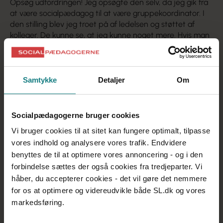
Opsøg udfordringen! Jeg opsøgte den selv, da jeg gik fra
at være socialpædagog til at være gruppekoordinator. I
den stilling blev jeg troet på af ledelsen og støttet af
kolleger. De kunne se, at jeg kunne noget mere. Hvis man
selv tør tage springet, så viser man også, at man gerne
vil. Der er nogle, der skal få øje på én, men man skal også
selv arbejde for det. For seks år siden havde jeg aldrig
forestillet mig, at jeg havde været på den rejse, jeg har
Samtykke
Detaljer
Om
været på nu. Der er en kæmpe verden derude, som jeg
ikke har opdaget endnu. Og jeg tænker ikke, at rejsen
slutter her.
Socialpædagogerne bruger cookies
Vi bruger cookies til at sitet kan fungere optimalt, tilpasse
vores indhold og analysere vores trafik. Endvidere
benyttes de til at optimere vores annoncering - og i den
forbindelse sættes der også cookies fra tredjeparter. Vi
håber, du accepterer cookies - det vil gøre det nemmere
2017
for os at optimere og videreudvikle både SL.dk og vores
Afdelingsleder på Sedenhuse, et botilbud for
markedsføring.
unge udviklingshæmmede
2016-17