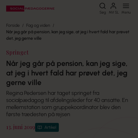
Søg
Søg
Mit SL
Menu
Forside
Fag og viden
Når jeg går på pension, kan jeg sige, at jeg i hvert fald har prøvet
det, jeg gerne ville
Springet
Når jeg går på pension, kan jeg sige,
at jeg i hvert fald har prøvet det, jeg
gerne ville
Regina Pedersen har taget springet fra
socialpædagog til afdelingsleder for 40 ansatte. En
mellemstation som gruppekoordinator blev den
første trædesten på rejsen
13. juni 2019
Artikel