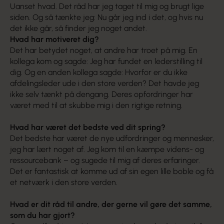
Uanset hvad. Det råd har jeg taget til mig og brugt lige
siden. Og så tænkte jeg: Nu går jeg ind i det, og hvis nu
det ikke går, så finder jeg noget andet.
Hvad har motiveret dig?
Det har betydet noget, at andre har troet på mig. En
kollega kom og sagde: Jeg har fundet en lederstilling til
dig. Og en anden kollega sagde: Hvorfor er du ikke
afdelingsleder ude i den store verden? Det havde jeg
ikke selv tænkt på dengang. Deres opfordringer har
været med til at skubbe mig i den rigtige retning.
Hvad har været det bedste ved dit spring?
Det bedste har været de nye udfordringer og mennesker,
jeg har lært noget af. Jeg kom til en kæmpe videns- og
ressourcebank – og sugede til mig af deres erfaringer.
Det er fantastisk at komme ud af sin egen lille boble og få
et netværk i den store verden.
Hvad er dit råd til andre, der gerne vil
gøre det samme,
som du har gjort?