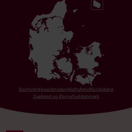
Bornholm
Hovedstaden
Midtjylland
Nordjylland
Sjælland og Øerne
Syddanmark