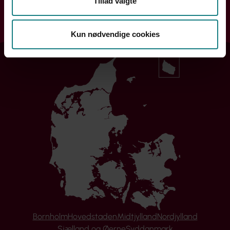
Tillad valgte
Søg
Kun nødvendige cookies
Bornholm
Hovedstaden
Midtjylland
Nordjylland
Sjælland og Øerne
Syddanmark