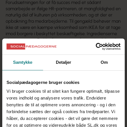
Forudsætningen for at få succes med et sådant
samarbejde er ifølge HR-partneren, at mangfoldighed en
naturlig del af kulturen på virksomheden, og at der er
opbakning fra medarbejderne. Til gengæld behøver man
ikke at være en kæmpe virksomhed som IKEA for at tage
imod borgere i beskyttet beskæftigelse. Ingredienserne
til en succes er: En klar forventningsafstemning, løbende
samtaler og en socialpædagogisk indsats:
– Modellen kunne ikke fungere uden socialpædagoger.
Det kræver, at der er pædagogisk opbakning. Borgerne
Samtykke
Detaljer
Om
har brug for et sikkerhedsnet, en tryghed, siger Asta
Zacho.
Socialpædagogerne bruger cookies
Vi bruger cookies til at sitet kan fungere optimalt, tilpasse
vores indhold og analysere vores trafik. Endvidere
benyttes de til at optimere vores annoncering - og i den
forbindelse sættes der også cookies fra tredjeparter. Vi
håber, du accepterer cookies - det vil gøre det nemmere
for os at optimere og videreudvikle både SL.dk og vores