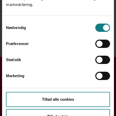
markedsføring.
Samtykkevalg
Nødvendig
Præferencer
Medarbejderen
Socialpædagogen
Statistik
Få hjælp i din kreds
Marketing
Handler din henvendelse sig om løn, ansættelse eller din
arbejdssituation? Din lokale kreds rådgiver dig og hjælper
dig videre.
Tillad alle cookies
Søg efter din kreds