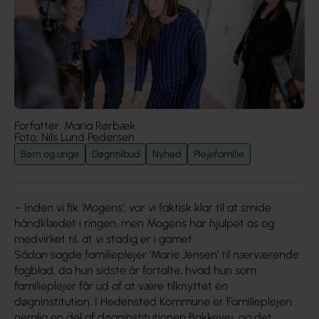
Forfatter: Maria Rørbæk
Foto: Nils Lund Pedersen
Børn og unge
Døgntilbud
Nyhed
Plejefamilie
– Inden vi fik ‘Mogens’, var vi faktisk klar til at smide
håndklædet i ringen, men Mogens har hjulpet os og
medvirket til, at vi stadig er i gamet.
Sådan sagde familieplejer ‘Marie Jensen’ til nærværende
fagblad, da hun sidste år fortalte, hvad hun som
familieplejer får ud af at være tilknyttet en
døgninstitution. I Hedensted Kommune er Familieplejen
nemlig en del af døgninstitutionen Bakkevej, og det