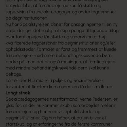
betyder bl.a., at familieplejerne kan få støtte og
supervision fra socialpædagoger og andre fagpersoner
på døgninstitutionen.
Nu har Socialstyrelsen åbnet for ansøgningerne til en ny
pulje, der gør det muligt at søge penge til lignende tiltag,
hvor familieplejere får støtte og supervision af højt
kvalificerede fagpersoner fra døgninstitutioner og/eller
opholdssteder. Formålet er først og fremmest at klæde
familieplejere med mere behandlingskrævende børn
bedre på, men det er også meningen, at familieplejere
med mindre behandlingskrævende børn skal kunne
deltage.
I alt er der 14,5 mio. kr. i puljen, og Socialstyrelsen
forventer, at fire-fem kommuner kan få del i midlerne.
Langt stræk
Socialpædagogernes næstformand, Verne Pedersen, er
glad for, at der nu kommer skub i samarbejdet mellem
familieplejere og henholdsvis opholdssteder og
døgninstitutioner. Og hun håber, at puljen bliver et
startskud, og at erfaringerne fra de første kommuner