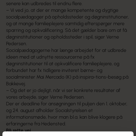
senere kan udbredes til endnu flere.
– Vi ved jo, at der er mange kompetente og dygtige
socialpædagoger på opholdssteder og døgninstitutioner,
og at mange familieplejere samtidig efterspørger mere
sparring og opkvalificering. Så det gælder bare om at få
døgninstitutioner og opholdssteder i spil, siger Verne
Pedersen.
Socialpædagogerne har længe arbejdet for at udbrede
ideen med at udnytte ressourcerne på fx
døgninstitutioner til at opkvalificere familieplejere, og
forbundet har fx tidligere inviteret børne- og
socialminister Mai Mercado (K) på inspira-tions-besøg på
Bakkevej.
– Og det er jo dejligt, når vi ser konkrete resultater af
vores arbejde, siger Verne Pedersen.
Der er deadline for ansøgningen til puljen den 1. oktober,
og 24. august afholder Socialstyrelsen et
informationsmøde, hvor man bl.a. kan blive klogere på
erfaringerne fra Hedensted.
På rette vej