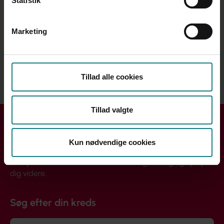
Statistik
www.facebook.com/forbundsformanden
, og på
www.sl.dk/ok2018
Marketing
Relateret indhold
Tillad alle cookies
Se mere
Tillad valgte
Få hjælp i din kreds
Kun nødvendige cookies
Handler din henvendelse sig om løn, ansættelse eller din
arbejdssituation? Din lokale kreds rådgiver dig og hjælper
dig videre.
Søg efter din kreds