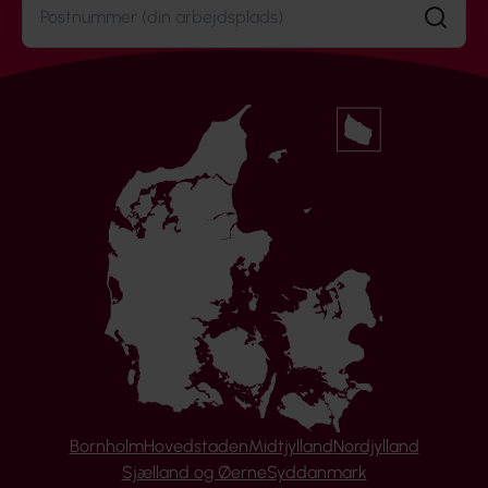
Søg
Bornholm
Hovedstaden
Midtjylland
Nordjylland
Sjælland og Øerne
Syddanmark