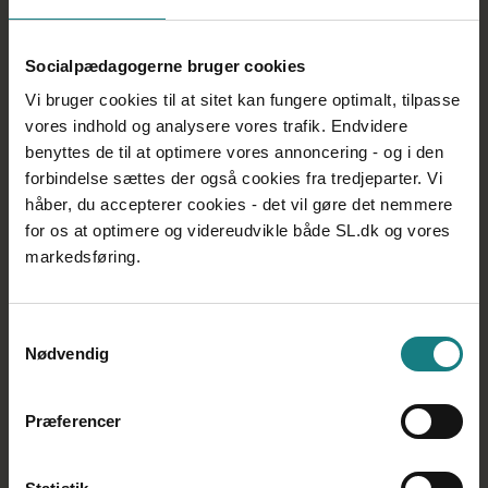
Socialpædagogerne bruger cookies
Vi bruger cookies til at sitet kan fungere optimalt, tilpasse
vores indhold og analysere vores trafik. Endvidere
benyttes de til at optimere vores annoncering - og i den
Benny Andersen, formand, Socialpædagogerne
forbindelse sættes der også cookies fra tredjeparter. Vi
håber, du accepterer cookies - det vil gøre det nemmere
Han erkender, at den optimisme, han gik til de første
for os at optimere og videreudvikle både SL.dk og vores
forhandlinger med, har lidt trange kår i disse dage, men
markedsføring.
fastholder, at det kan lade sig gøre at nå et resultat:
– Men det korte af det lange er, at et
forhandlingsresultat uden en ordentlig sikring af
Samtykkevalg
reallønnen er uacceptabelt for os på lønmodtagersiden –
Nødvendig
og jeg både håber og tror, at arbejdsgiverne besinder
sig. Ellers risikerer vi jo at havne i en konflikt, siger
Socialpædagogernes formand.
Præferencer
Du kan følge med i OK-forhandlingerne på Benny
Andersens facebookside,