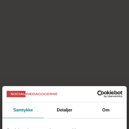
Psykolog: Hjælp kollegaer ved at debriefe
TR: Vi kommer videre - men vi glemmer det
aldrig
Leder: Du kommer ikke igennem det alene
Samtykke
Detaljer
Om
Magtesløsheden er det værste
Men da hun kommer tilbage på arbejdet igen, er