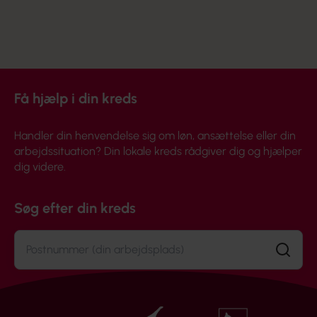
Socialpsykiatrisk botilbud efter § 107 og § 108
56 beboere med psykiatriske lidelser og
størstedelen også dobbeltdiagnoser
Få hjælp i din kreds
Handler din henvendelse sig om løn, ansættelse eller din
arbejdssituation? Din lokale kreds rådgiver dig og hjælper
dig videre.
Søg efter din kreds
Søg