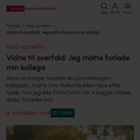
Søg
Søg
Mit SL
Menu
Forside
Fag og viden
Vidne til overfald: Jeg måtte forlade min kollega
Vold og trusler
Vidne til overfald: Jeg måtte forlade
min kollega
Mens en borger tævede løs på nattevagts-
kollegaen, måtte Line Mellembakken løbe efter
hjælp. Hvis jeg ikke forlod ham, var vi begge måske
døde, fortæller hun
9. november 2018
Artikel