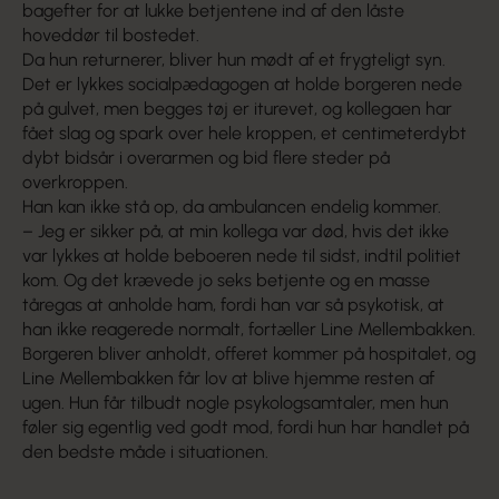
bagefter for at lukke betjentene ind af den låste
hoveddør til bostedet.
Da hun returnerer, bliver hun mødt af et frygteligt syn.
Det er lykkes socialpædagogen at holde borgeren nede
på gulvet, men begges tøj er iturevet, og kollegaen har
fået slag og spark over hele kroppen, et centimeterdybt
dybt bidsår i overarmen og bid flere steder på
overkroppen.
Han kan ikke stå op, da ambulancen endelig kommer.
– Jeg er sikker på, at min kollega var død, hvis det ikke
var lykkes at holde beboeren nede til sidst, indtil politiet
kom. Og det krævede jo seks betjente og en masse
tåregas at anholde ham, fordi han var så psykotisk, at
han ikke reagerede normalt, fortæller Line Mellembakken.
Borgeren bliver anholdt, offeret kommer på hospitalet, og
Line Mellembakken får lov at blive hjemme resten af
ugen. Hun får tilbudt nogle psykologsamtaler, men hun
føler sig egentlig ved godt mod, fordi hun har handlet på
den bedste måde i situationen.