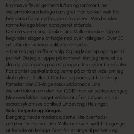
knytnæve flyver gennem luften og rammer Line
Mellembakkens kollega i ansigtet. Hun bakker væk fra
beboeren for at nedtrappe situationen. Men hendes
ramte kollega bliver paralyseret stående.
Det må være chok, tænker Line Mellembakken. Og så
begynder slagene at hagle ned over kollegaen. Over 30 i
alt, står der senere i politiets rapporter.
– Der må jeg træffe et valg. Og jeg løber op og ringer til
politiet. Da jeg er oppe på kontoret, kan jeg høre, at de
slås og bevæger sig op ad gangen. Jeg sidder i telefonkø
hos politiet og skal stå og vente på at få at vide, om jeg
skal trykke 1, 2 eller 3. Dér har jeg bare lyst til at skrige,
fortæller den 53-årige sosu-uddannede Line
Mellembakken om den nat i 2013, hvor en socialpædagog
blev overfaldet meget voldsomt af en beboer på det
socialpsykiatriske botilbud Lindevang i Helsingør.
Seks betjente og tåregas
Dengang havde medarbejderne ikke overfalds-
alarmer. Derfor var Line Mellembakken nødt til to gange
at forlade sin kollega. Først for at ringe til politiet - og