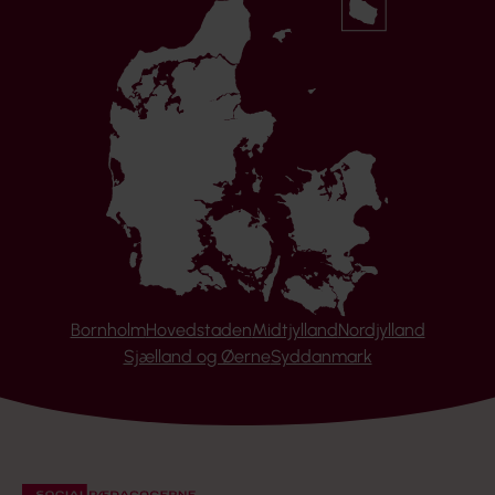
Bornholm
Hovedstaden
Midtjylland
Nordjylland
Sjælland og Øerne
Syddanmark