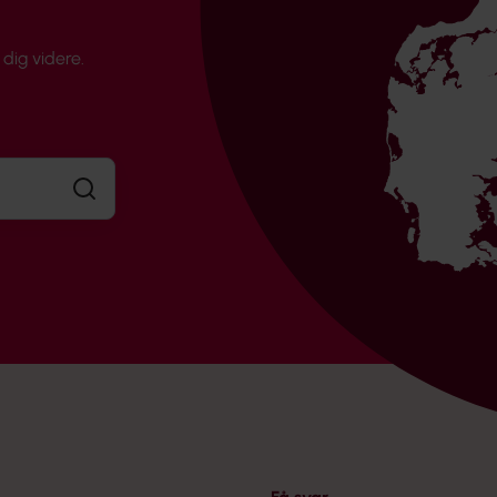
dig videre.
Søg