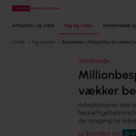
Arbejdsliv og vilkår
Fag og viden
Medlemskab og
Forside
Fag og viden
Besparelser i Arbejdstilsynet vækker 
Arbejdsmiljø
Millionbes
vækker be
Arbejdstilsynet skal sp
beskæftigelsesministe
dyr omgang for arbej
14. december 2017
Ar