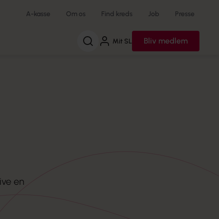
A-kasse
Om os
Find kreds
Job
Presse
Søg
Bliv medlem
Mit SL
ive en