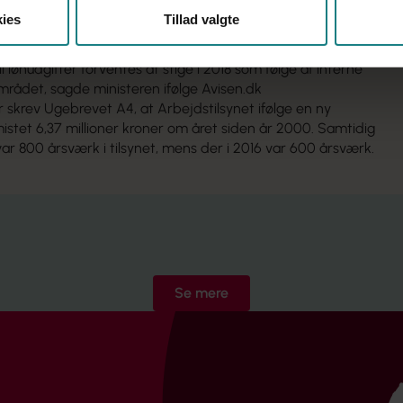
reduktionen i antal årsværk fra 2017 til 2018
ies
Tillad valgte
teres ved en mere målrettet opgaveløsning og naturlig
gelser, pension mv.). Det skal bl.a. ses i lyset af, at
l lønudgifter forventes at stige i 2018 som følge af interne
området, sagde ministeren ifølge Avisen.dk
r skrev
Ugebrevet A4
, at Arbejdstilsynet ifølge en ny
istet 6,37 millioner kroner om året siden år 2000. Samtidig
var 800 årsværk i tilsynet, mens der i 2016 var 600 årsværk.
Se mere