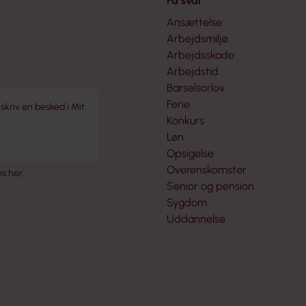
Få svar
Ansættelse
Arbejdsmiljø
Arbejdsskade
Arbejdstid
Barselsorlov
Ferie
 skriv en besked i Mit
Konkurs
Løn
Opsigelse
Overenskomster
 os her
.
Senior og pension
Sygdom
Uddannelse