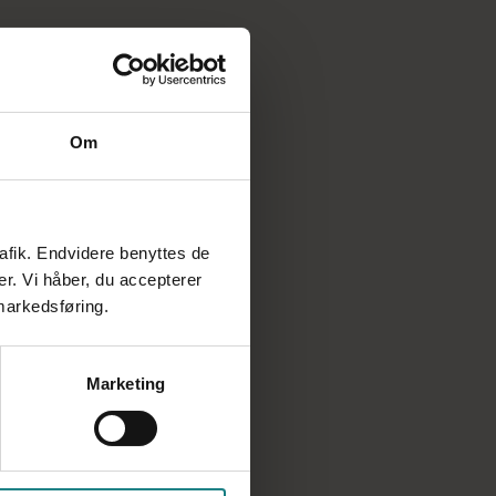
Nu må medarbejdere tale frit
med Arbejdstilsynet
Om
rafik. Endvidere benyttes de
er. Vi håber, du accepterer
 markedsføring.
Marketing