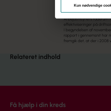
– Det er forventningen, at 
Kun nødvendige cook
som udgangspunkt kan hånd
afgang i organisationen (opsi
Arbejdstilsynets råderum ti
effektiviseringer på drifts
I begyndelsen af novembe
rapport i gennemsnit har m
fremgik det, at der i 2008 
Relateret indhold
Få hjælp i din kreds