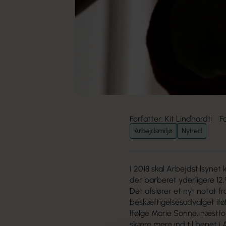
Forfatter: Kit Lindhardt
F
Arbejdsmiljø
Nyhed
I 2018 skal Arbejdstilsynet k
der barberet yderligere 12,9
Det afslører et nyt notat f
beskæftigelsesudvalget if
Ifølge Marie Sonne, næstfo
skære mere ind til benet i 