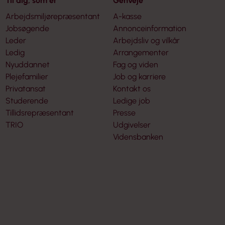
Til dig, som er
Genveje
Arbejdsmiljørepræsentant
A-kasse
Jobsøgende
Annonceinformation
Leder
Arbejdsliv og vilkår
Ledig
Arrangementer
Nyuddannet
Fag og viden
Plejefamilier
Job og karriere
Privatansat
Kontakt os
Studerende
Ledige job
Tillidsrepræsentant
Presse
TRIO
Udgivelser
Vidensbanken